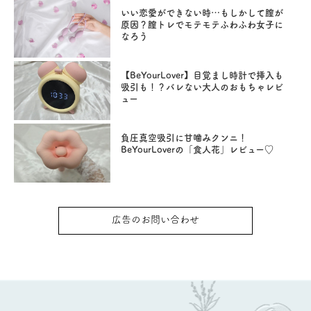
いい恋愛ができない時…もしかして膣が
原因？膣トレでモテモテふわふわ女子に
なろう
【BeYourLover】目覚まし時計で挿入も
吸引も！？バレない大人のおもちゃレビ
ュー
負圧真空吸引に甘噛みクンニ！
BeYourLoverの「食人花」レビュー♡
広告のお問い合わせ