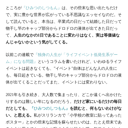
ところが
『ひみつのしつもん』
は、その些末な思い出たちだけ
で、実に豊かな世界が広がっている不思議なエッセイなのだ。そ
して読んでいると、本当は、卒業式の日だって結婚した日だって
物干し竿のキャップ部分からドロドロの液体が出てきた日だっ
て、
人生のなかの
1
日であることに変わりはなく、実は等価値な
んじゃないかという気がしてくる。
以前この連載で
『独身の人生が「ライフイベント低発生系ゲー
ム」になる問題』
というコラムを書いたけれど、いわゆるライフ
イベントは起きなくても、”イベント”自体はどんな人の人生に
も、毎日起きている。物干し竿のキャップ部分からドロドロの液
体が出てくることだってまた、イベントには変わりない。
2021年も引き続き、大人数で集まったり、どこか遠くへ出かけた
りするのは難しい年になるのだろう。
だけど家にいるだけの毎日
だとしても、
『ひみつのしつもん』
を読むと、何もないわけがな
い、と思える。
私がスリランカで「小学校の教室に貼ってあった
ポスター」とかの些末な記憶を蘇らせたいのは、たとえ些末であ