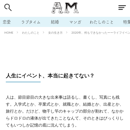
# 付き合いたい
# 男の本音
# セフレ
# 浮気
# 不倫
# 出会う方法
# マッチングアプリ
恋愛
ラブタイム
結婚
マンガ
わたしのこと
特
# ラブグッズ
# 体の相性
# イケない
わたしのこと
女の生き方
2020年、何もできなかったーーライフイベン
HOME
# ビッチの話
# エロスポット
# キャリア
# 恋愛相談
# モテテク
# セフレから本命へ
# 結婚したい
# セフレがほしい
# 夫婦の悩み
# おもしろライフ
人生にイベント、本当に起きてない？
人は、節目節目の大きな出来事は語るし、書くし、写真にも残
す。入学式とか、卒業式とか、就職とか、結婚とか、出産とか、
旅行とか。だけど、物干し竿のキャップの部分が割れて、なかか
らドロドロの液体が出てきたことなんて、そのときはびっくりし
てもいつしか記憶の底に沈んでしまう。