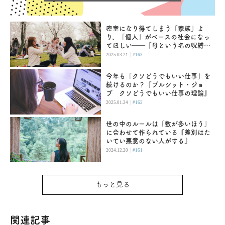
密室になり得てしまう「家族」よ
り、「個人」がベースの社会になっ
てほしい――『母という名の呪縛
娘という牢獄』
|
2025.03.21
#163
今年も「クソどうでもいい仕事」を
続けるのか？『ブルシット・ジョ
ブ クソどうでもいい仕事の理論』
|
2025.01.24
#162
世の中のルールは「数が多いほう」
に合わせて作られている『差別はた
いてい悪意のない人がする』
|
2024.12.20
#161
もっと見る
関連記事