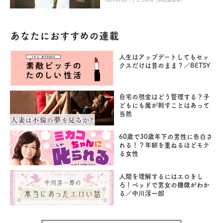
2023.01.28
チェコ好き（和田真里奈）
あなたにおすすめの連載
人生はアップデートしてもセッ
クスだけは昔のまま？／BETSY
自宅の現金はどう管理する？子
どもにも魔が刺すことはあって
当然
60歳で30歳年下の男性に告白さ
れる！？年齢を重ねるほどモテ
る女性
人間を理解するにはエロをし
ろ！ベッドで男女の機微がわか
る／中川淳一郎