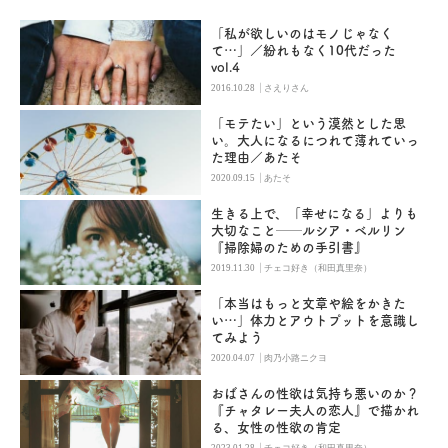
「私が欲しいのはモノじゃなく
て…」／紛れもなく10代だった
vol.4
|
2016.10.28
さえりさん
「モテたい」という漠然とした思
い。大人になるにつれて薄れていっ
た理由／あたそ
|
2020.09.15
あたそ
生きる上で、「幸せになる」よりも
大切なこと──ルシア・ベルリン
『掃除婦のための手引書』
|
2019.11.30
チェコ好き（和田真里奈）
「本当はもっと文章や絵をかきた
い…」体力とアウトプットを意識し
てみよう
|
2020.04.07
肉乃小路ニクヨ
おばさんの性欲は気持ち悪いのか？
『チャタレー夫人の恋人』で描かれ
る、女性の性欲の肯定
|