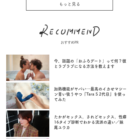
もっと見る
おすすめPR
今、話題の「おふろデート」って何？彼
とラブラブになる方法を教えます
加熱機能がヤバい…最高のイカせマシー
ン青い吸うやつ『Tara S 2代目』を使っ
てみた
たかがセックス。されどセックス。性癖
16タイプ診断でわかる流派の違い／妹
尾ユウカ