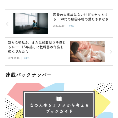
恋愛の大事故はないけどモヤッとす
る…30代の原因不明の満たされなさ
|
2020.12.19
#063
新たな発見か、または説教臭さを感じ
るか……15年越しに教科書の作品を
読んでみたら
|
2021.01.16
#065
連載バックナンバー