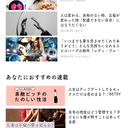
2023.01.23
太田みお
人は変わる。余裕のない時、立場が
変わった時「配慮できない自分」に
はなりたくない
|
2022.04.26
あたそ
「いつまでも夢を見させてくれてあ
りがとう」そんな気持ちになれるス
ピルバーグの新作『レディ・プレイ
ヤー1』
|
2018.04.19
たけうちんぐ
あなたにおすすめの連載
人生はアップデートしてもセッ
クスだけは昔のまま？／BETSY
自宅の現金はどう管理する？子
どもにも魔が刺すことはあって
当然