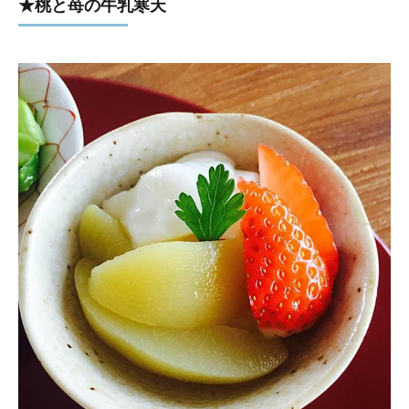
★桃と苺の牛乳寒天