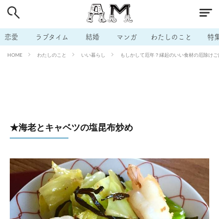
# 付き合いたい
# 男の本音
# セフレ
# 浮気
# 不倫
# 出会う方法
# マッチングアプリ
恋愛
ラブタイム
結婚
マンガ
わたしのこと
特
# ラブグッズ
# 体の相性
# イケない
わたしのこと
いい暮らし
もしかして厄年？縁起のいい食材の厄除けごはん
HOME
# ビッチの話
# エロスポット
# キャリア
# 恋愛相談
# モテテク
# セフレから本命へ
# 結婚したい
# セフレがほしい
# 夫婦の悩み
# おもしろライフ
★海老とキャベツの塩昆布炒め