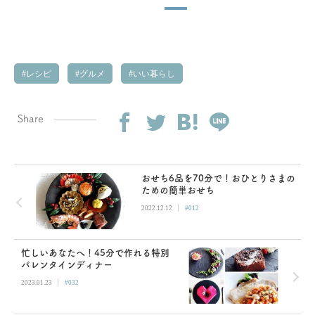
レシピ
グルメ
いい暮らし
Share
おせち6品を70分で！おひとりさまの
ための簡単おせち
|
2022.12.12
#012
忙しいあなたへ！45分で作れる特別
バレンタインディナー
|
2023.01.23
#032