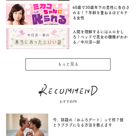
60歳で30歳年下の男性に告白さ
れる！？年齢を重ねるほどモテ
る女性
人間を理解するにはエロをし
ろ！ベッドで男女の機微がわか
る／中川淳一郎
もっと見る
おすすめPR
今、話題の「おふろデート」って何？彼
とラブラブになる方法を教えます