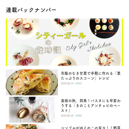
連載バックナンバー
市販のむき甘栗で手軽に作れる「栗
たっぷりのスコーン」レシピ
|
2026.06.24
#043
食欲の秋、到来！パスタにも早変わ
りする「きのことアンチョビのペー
スト」
|
2026.06.10
#006
シンプルがゆえのこの旨さ！！野菜