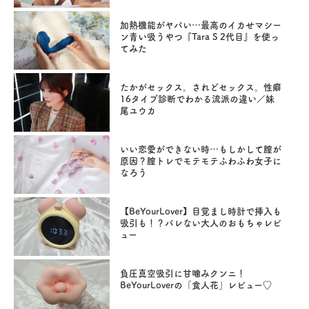
加熱機能がヤバい…最高のイカせマシー
ン青い吸うやつ『Tara S 2代目』を使っ
てみた
たかがセックス。されどセックス。性癖
16タイプ診断でわかる流派の違い／妹
尾ユウカ
いい恋愛ができない時…もしかして膣が
原因？膣トレでモテモテふわふわ女子に
なろう
【BeYourLover】目覚まし時計で挿入も
吸引も！？バレない大人のおもちゃレビ
ュー
負圧真空吸引に甘噛みクンニ！
BeYourLoverの「食人花」レビュー♡