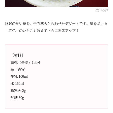
太田みお
縁起の良い桃を、牛乳寒天と合わせたデザートです。魔を除ける
「赤色」のいちごも添えてさらに運気アップ！
【材料】
白桃（缶詰）1玉分
苺 適宜
牛乳 100ml
水 150ml
粉寒天 2g
砂糖 30g