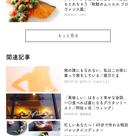
もとれちゃう「秋鮭のムニエル プロ
ヴァンス風」
|
2026.05.27
#041
もっと見る
関連記事
他の誰にもなれない。私はこの体に
乗って旅をしている／姫乃たま
|
2022.07.18
姫乃たま（ひめの たま）
「美味しい」はきっと幸せな会話。
一口食べれば虜になるグラタントー
スト／阿佐ヶ谷「ウィング」
|
2019.06.28
難波里奈
忙しいあなたへ！45分で作れる特別
バレンタインディナー
|