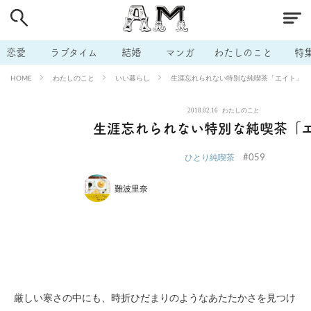
# 付き合いたい
# 男の本音
# セフレ
# 浮気
# 不倫
# 出会う方法
# マッチングアプリ
# ラブグッズ
# 体の相
恋愛
ラブタイム
結婚
マンガ
わたしのこと
特
# イケない
# ビッチの話
# エロスポット
# キャリア
わたしのこと
いい暮らし
生涯忘れられない特別な純喫茶「エイト」
HOME
# 恋愛相談
# モテテク
# セフレから本命へ
# 結婚したい
2018.02.16
わたしのこと
# セフレがほしい
# 夫婦の悩み
# おもしろライフ
生涯忘れられない特別な純喫茶「
#059
ひとり純喫茶
難波里奈
厳しい寒さの中にも、時折ひだまりのようなあたたかさを見つけ