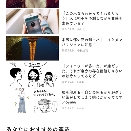
「この人ならわかってくれるだろ
う」人は相手を予測しながら共感を
求めている？
|
2022.10.26
あたそ
本当は怖い花の都・パリ イケメン
パリジャンに注意！
|
2013.03.14
中村綾花
「フォロワーが多いね」が嫌だっ
た。それが自分の存在価値じゃない
のは分かってるけど
|
2024.06.21
oyumi
服も部屋も…自分の何もかもがダサ
い気がしてしまう病にかかってます
／oyumi
|
2023.06.29
oyumi
あなたにおすすめの連載