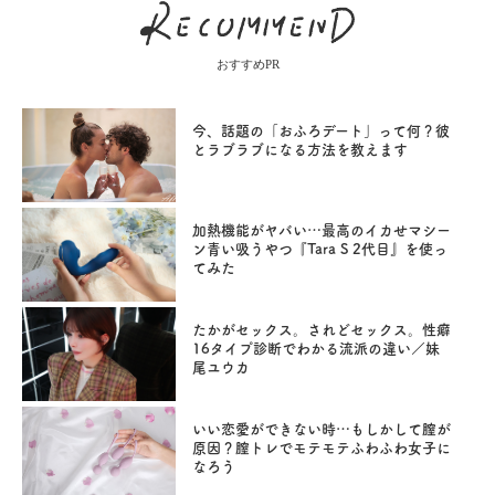
おすすめPR
今、話題の「おふろデート」って何？彼
とラブラブになる方法を教えます
加熱機能がヤバい…最高のイカせマシー
ン青い吸うやつ『Tara S 2代目』を使っ
てみた
たかがセックス。されどセックス。性癖
16タイプ診断でわかる流派の違い／妹
尾ユウカ
いい恋愛ができない時…もしかして膣が
原因？膣トレでモテモテふわふわ女子に
なろう