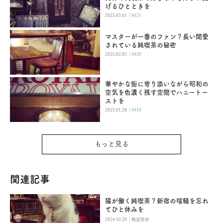
げるひとときを
|
2025.03.01
#021
マスターが一番のファン？長い間愛
されている純喫茶の秘密
|
2025.02.05
#020
華やかな街に寄り添いながら昭和の
空気を色濃く残す空間でハニートー
ストを
|
2025.01.28
#019
もっと見る
関連記事
猫が働く純喫茶？新宿の喧騒を忘れ
てひと休みを
|
2024.10.29
難波里奈