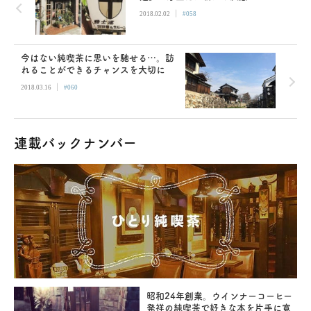
|
2018.02.02
#058
今はない純喫茶に思いを馳せる…。訪
れることができるチャンスを大切に
|
2018.03.16
#060
連載バックナンバー
昭和24年創業。ウインナーコーヒー
発祥の純喫茶で好きな本を片手に寛