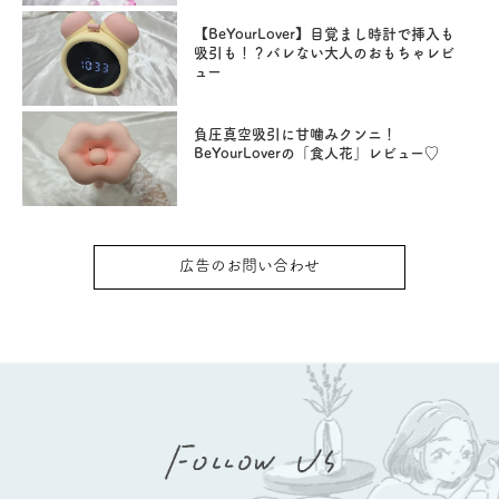
【BeYourLover】目覚まし時計で挿入も
吸引も！？バレない大人のおもちゃレビ
ュー
負圧真空吸引に甘噛みクンニ！
BeYourLoverの「食人花」レビュー♡
広告のお問い合わせ