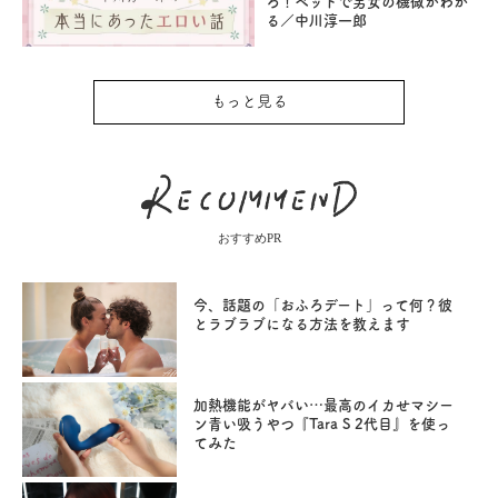
ろ！ベッドで男女の機微がわか
る／中川淳一郎
もっと見る
おすすめPR
今、話題の「おふろデート」って何？彼
とラブラブになる方法を教えます
加熱機能がヤバい…最高のイカせマシー
ン青い吸うやつ『Tara S 2代目』を使っ
てみた