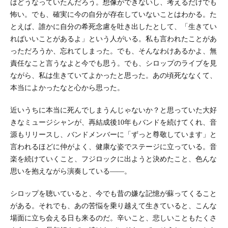
はどうなっていたんだろう。想像ができないし、考えるだけでも
怖い。でも、確実に今の自分が存在していないことはわかる。た
とえば、誰かに自分の希死念慮を吐き出したとして、「生きてい
ればいいことがあるよ」という人がいる。私も言われたことがあ
っただろうか、忘れてしまった。でも、そんなわけあるかよ、無
責任なこと言うなよと今でも思う。でも、シロップのライブを見
ながら、私は生きていてよかったと思った。あの頃死ななくて、
本当によかったなと心から思った。
近いうちに本当に死んでしまうんじゃないか？と思っていた大好
きなミュージシャンが、再結成後10年もバンドを続けてくれ、音
源もリリースし、バンドメンバーに「ずっと尊敬しています」と
言われるほどに仲がよく、健康な姿でステージに立っている。音
楽を続けていくこと、フジロックに出ようと決めたこと、色んな
思いを抱えながら演奏している――。
シロップを聴いていると、今でも昔の嫌な記憶が蘇ってくること
がある。それでも、あの苦悩を乗り越えて生きていると、こんな
場面に立ち会える日も来るのだ。辛いこと、悲しいこともたくさ