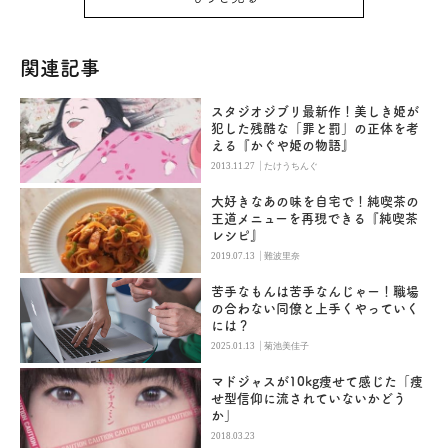
関連記事
スタジオジブリ最新作！美しき姫が
犯した残酷な「罪と罰」の正体を考
える『かぐや姫の物語』
|
2013.11.27
たけうちんぐ
大好きなあの味を自宅で！純喫茶の
王道メニューを再現できる『純喫茶
レシピ』
|
2019.07.13
難波里奈
苦手なもんは苦手なんじゃー！職場
の合わない同僚と上手くやっていく
には？
|
2025.01.13
菊池美佳子
マドジャスが10kg痩せて感じた「痩
せ型信仰に流されていないかどう
か」
2018.03.23