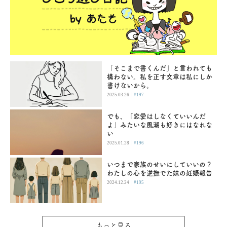
「そこまで書くんだ」と言われても
構わない。私を正す文章は私にしか
書けないから。
|
2025.03.26
#197
でも、「恋愛はしなくていいんだ
よ」みたいな風潮も好きにはなれな
い
|
2025.01.28
#196
いつまで家族のせいにしていいの？
わたしの心を逆撫でた妹の妊娠報告
|
2024.12.24
#195
もっと見る