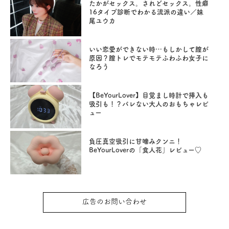
たかがセックス。されどセックス。性癖
16タイプ診断でわかる流派の違い／妹
尾ユウカ
いい恋愛ができない時…もしかして膣が
原因？膣トレでモテモテふわふわ女子に
なろう
【BeYourLover】目覚まし時計で挿入も
吸引も！？バレない大人のおもちゃレビ
ュー
負圧真空吸引に甘噛みクンニ！
BeYourLoverの「食人花」レビュー♡
広告のお問い合わせ