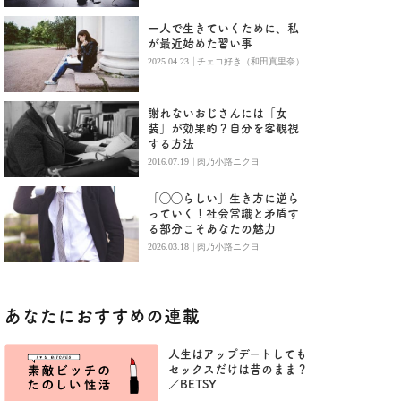
一人で生きていくために、私
が最近始めた習い事
|
2025.04.23
チェコ好き（和田真里奈）
謝れないおじさんには「女
装」が効果的？自分を客観視
する方法
|
2016.07.19
肉乃小路ニクヨ
「◯◯らしい」生き方に逆ら
っていく！社会常識と矛盾す
る部分こそあなたの魅力
|
2026.03.18
肉乃小路ニクヨ
あなたにおすすめの連載
人生はアップデートしても
セックスだけは昔のまま？
／BETSY