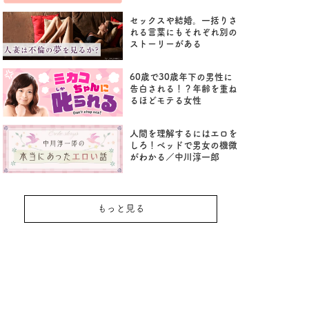
セックスや結婚。一括りさ
れる言葉にもそれぞれ別の
ストーリーがある
60歳で30歳年下の男性に
告白される！？年齢を重ね
るほどモテる女性
人間を理解するにはエロを
しろ！ベッドで男女の機微
がわかる／中川淳一郎
もっと見る