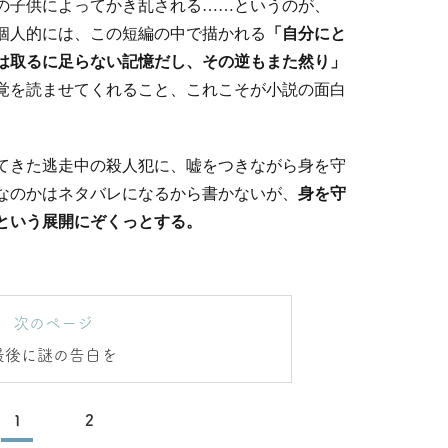
の子供によってかき乱される……というのが、
個人的には、この短編の中で描かれる
「自分にと
は取るに足らない記憶だし、その逆もまた然り」
覚を読ませてくれること、これこそが小説の面白
てきた逃走中の殺人犯に、嘘をつきながら身を守
なのかはネタバレになるから書かないが、
身を守
という展開にぞくっとする。
次のページ
最後に謎の告白を
1
2