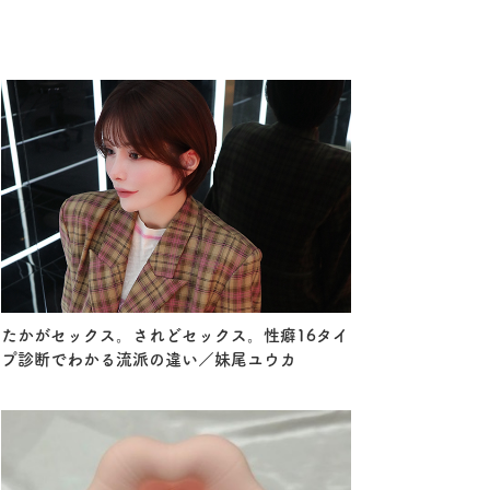
たかがセックス。されどセックス。性癖16タイ
プ診断でわかる流派の違い／妹尾ユウカ