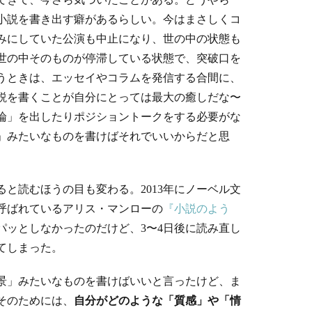
小説を書き出す癖があるらしい。今はまさしくコ
みにしていた公演も中止になり、世の中の状態も
世の中そのものが停滞している状態で、突破口を
うときは、エッセイやコラムを発信する合間に、
説を書くことが自分にとっては最大の癒しだな〜
論」を出したりポジショントークをする必要がな
」みたいなものを書けばそれでいいからだと思
と読むほうの目も変わる。2013年にノーベル文
呼ばれているアリス・マンローの
『小説のよう
パッとしなかったのだけど、3〜4日後に読み直し
てしまった。
景」みたいなものを書けばいいと言ったけど、ま
そのためには、
自分がどのような「質感」や「情