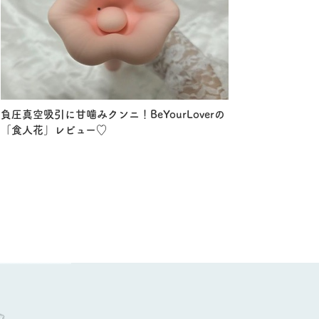
負圧真空吸引に甘噛みクンニ！BeYourLoverの
「食人花」レビュー♡