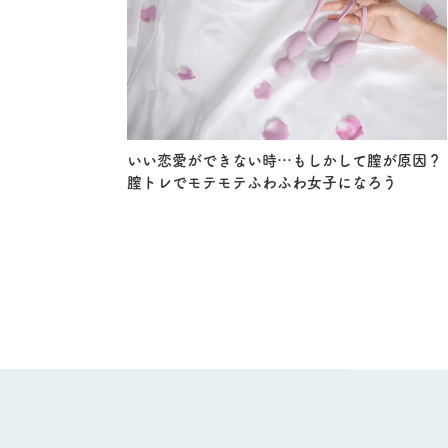
いい恋愛ができない時…もしかして膣が原因？
膣トレでモテモテふわふわ女子になろう