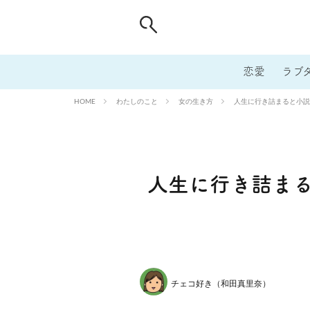
恋愛
ラブ
わたしのこと
女の生き方
人生に行き詰まると小説
HOME
人生に行き詰ま
チェコ好き（和田真里奈）