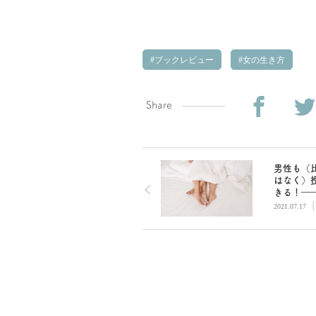
ブックレビュー
女の生き方
Share
男性も（
はなく）
きる！―
間の性は
2021.07.17
妙に進化
か』から
くること