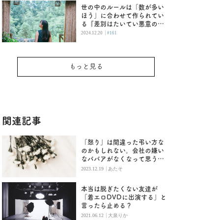
世の中のルールは「数が多い
ほう」に合わせて作られてい
る『差別はたいてい悪意のな
い人がする』
|
2024.12.20
#161
もっと見る
関連記事
「怒り」は間違った弔い方な
のかもしれない。会社の嫌い
なババアがなくなって思うこ
と
|
2023.12.19
あたそ
本当は脱ぎたくない友達が
「着エロDVDに出演する」と
言ったら止める？
|
2021.06.12
大泉りか