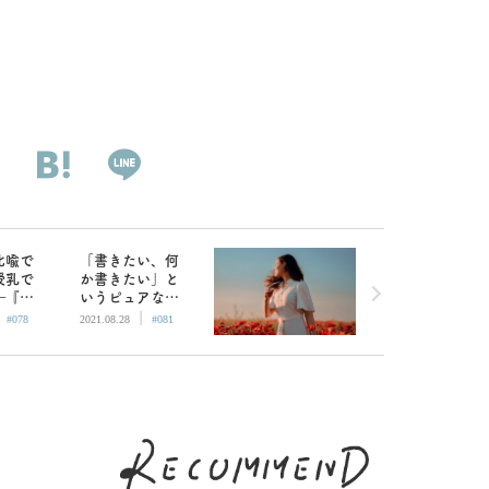
比喩で
「書きたい、何
授乳で
か書きたい」と
―『人
いうピュアな衝
|
|
なぜ奇
動から自分の性
#078
2021.08.28
#081
したの
癖に気づけたり
見えて
する