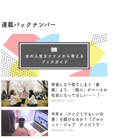
連載バックナンバー
密室になり得てしまう「家
族」より、「個人」がベースの
社会になってほしい――『母
という名の呪縛 娘という牢
|
2025.03.21
#163
獄』
今年も「クソどうでもいい仕
事」を続けるのか？『ブルシ
ット・ジョブ クソどうでも
いい仕事の理論』
|
2025.01.24
#162