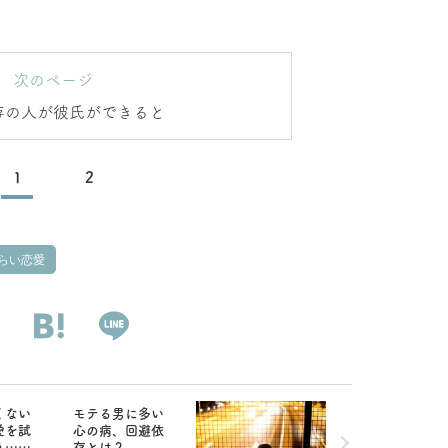
次のページ
存の人が彼氏ができると
1
2
らい恋愛
くない
モテる男に多い
愛を試
心の病、回避依
う…恋
存とは？