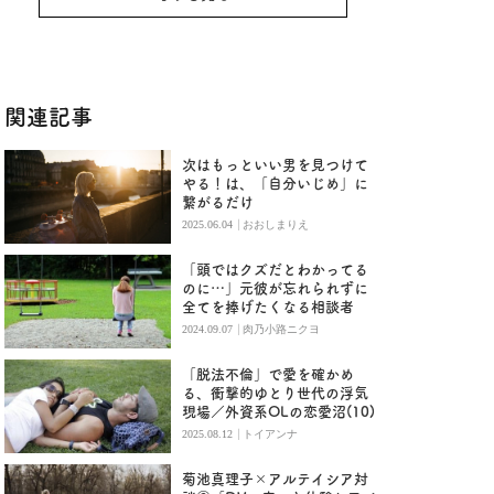
関連記事
次はもっといい男を見つけて
やる！は、「自分いじめ」に
繋がるだけ
|
2025.06.04
おおしまりえ
「頭ではクズだとわかってる
のに…」元彼が忘れられずに
全てを捧げたくなる相談者
|
2024.09.07
肉乃小路ニクヨ
「脱法不倫」で愛を確かめ
る、衝撃的ゆとり世代の浮気
現場／外資系OLの恋愛沼(10)
|
2025.08.12
トイアンナ
菊池真理子×アルテイシア対