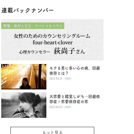
連載バックナンバー
モテる男に多い心の病、回避
依存とは？
|
2025.10.31
#001
大恋愛と錯覚しがち…回避依
存症×恋愛依存症の恋
|
2025.04.23
#005
もっと見る