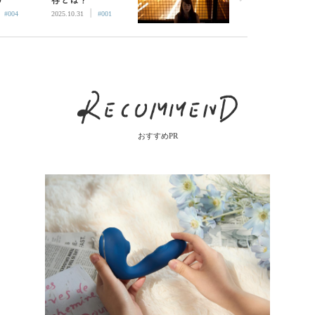
|
|
恋愛が
#004
2025.10.31
#001
かない
おすすめPR