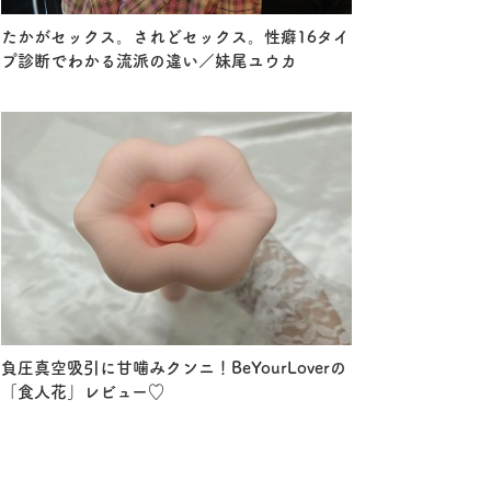
たかがセックス。されどセックス。性癖16タイ
プ診断でわかる流派の違い／妹尾ユウカ
負圧真空吸引に甘噛みクンニ！BeYourLoverの
「食人花」レビュー♡