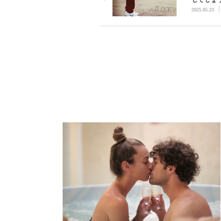
愛依存の
2025.05.23
上手くい
理由