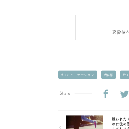
恋愛依
コミュニケーション
依存
つ
Share
嫌われた
のに彼の
してしま