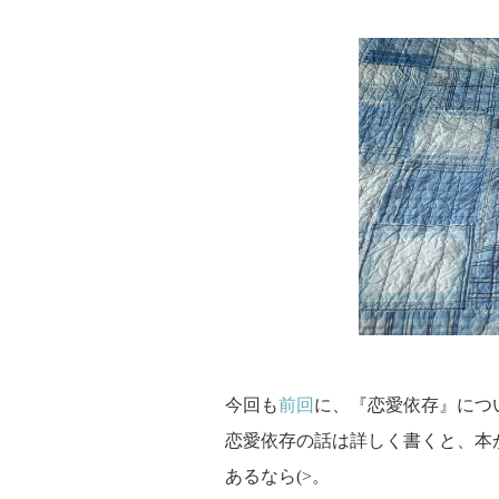
今回も
前回
に、『恋愛依存』につ
恋愛依存の話は詳しく書くと、本
あるなら(>。