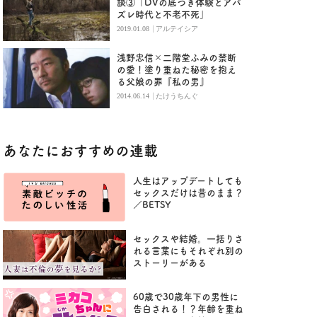
談③「DVの底つき体験とアバ
ズレ時代と不老不死」
|
2019.01.08
アルテイシア
浅野忠信×二階堂ふみの禁断
の愛！塗り重ねた秘密を抱え
る父娘の罪『私の男』
|
2014.06.14
たけうちんぐ
あなたにおすすめの連載
人生はアップデートしても
セックスだけは昔のまま？
／BETSY
セックスや結婚。一括りさ
れる言葉にもそれぞれ別の
ストーリーがある
60歳で30歳年下の男性に
告白される！？年齢を重ね