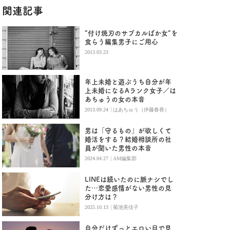
関連記事
“付け焼刃のサブカルばか女”を
食らう編集男子にご用心
2013.03.23
年上未婚と遊ぶうち自分が年
上未婚になるAランク女子／は
あちゅうの女の本音
|
2013.09.24
はあちゅう（伊藤春香）
男は「守るもの」が欲しくて
婚活をする？結婚相談所の社
員が聞いた男性の本音
|
2024.04.27
AM編集部
LINEは続いたのに脈ナシでし
た…恋愛感情がない男性の見
分け方は？
|
2025.10.13
菊池美佳子
自分だけずっとエロい目で見