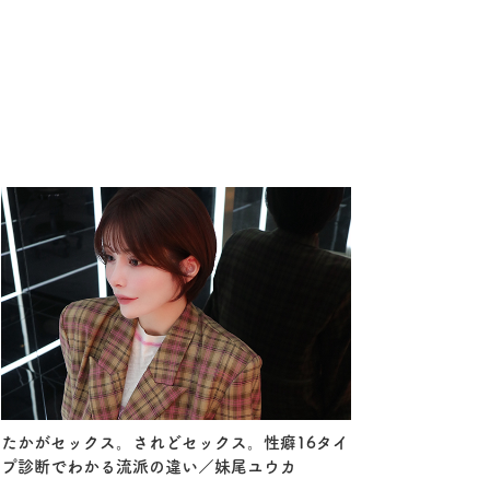
たかがセックス。されどセックス。性癖16タイ
プ診断でわかる流派の違い／妹尾ユウカ