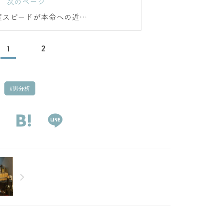
次のページ
度スピードが本命への近道
【本命女の特徴】
1
2
男分析