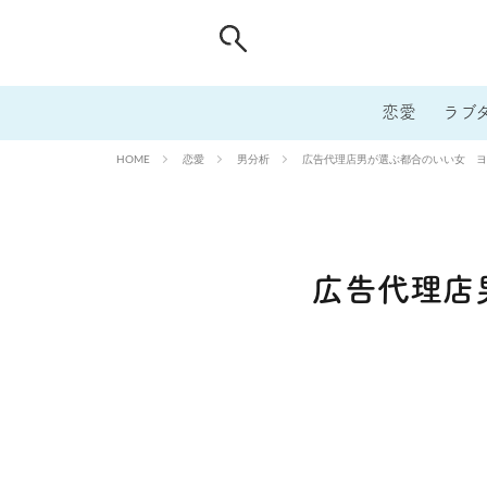
恋愛
ラブ
恋愛
男分析
広告代理店男が選ぶ都合のいい女 ヨ
HOME
広告代理店