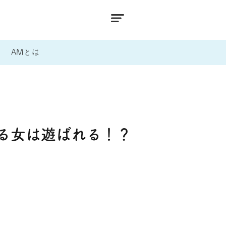
AMとは
る女は遊ばれる！？