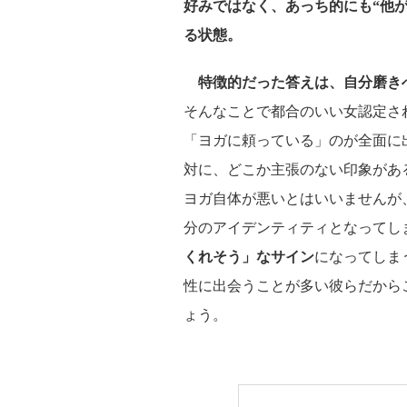
好みではなく、あっち的にも“他
る状態。
特徴的だった答えは、自分磨き
そんなことで都合のいい女認定さ
「ヨガに頼っている」のが全面に
対に、どこか主張のない印象があ
ヨガ自体が悪いとはいいませんが
分のアイデンティティとなってし
くれそう」なサイン
になってしま
性に出会うことが多い彼らだから
ょう。