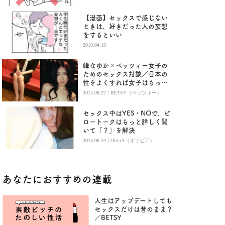
【漫画】セックスで感じない
ときは、好きだった人の妄想
をするといい
2019.04.19
峰なゆか×ベッツィー女子の
ためのセックス対談／日本の
性をよくすれば女子はもっと
下ネタが楽しめる（後編）
|
2014.08.22
BETSY（ベッツィー）
セックス中はYES・NOで、ピ
ロートークはもっと詳しく聞
いて「？」を解決
|
2013.06.14
OliviA（オリビア）
あなたにおすすめの連載
人生はアップデートしても
セックスだけは昔のまま？
／BETSY