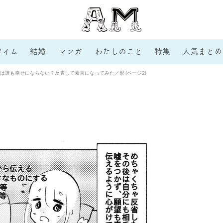
タイム
結婚
マンガ
わたしのこと
特集
人気まとめ
は誰も幸せにならない？反省して素直になってみた／形 (ページ2)