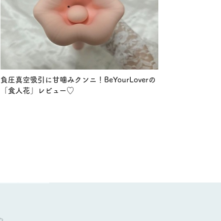
負圧真空吸引に甘噛みクンニ！BeYourLoverの
「食人花」レビュー♡