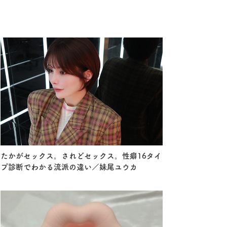
たかがセックス。されどセックス。性癖16タイ
プ診断でわかる流派の違い／妹尾ユウカ