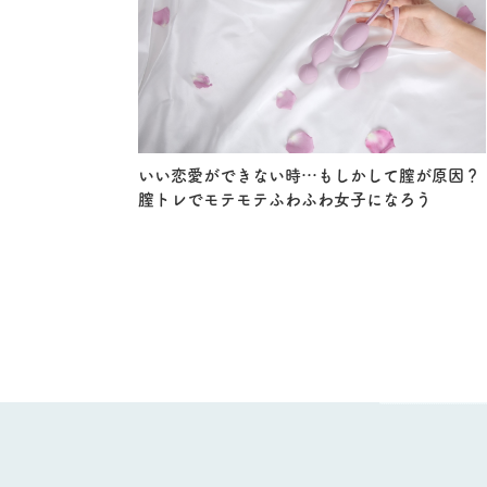
いい恋愛ができない時…もしかして膣が原因？
膣トレでモテモテふわふわ女子になろう