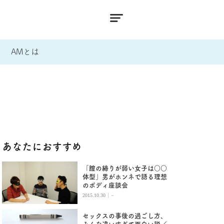
AMとは
あなたにおすすめ
「膣の締りが弱い女子は○○
体型」男がホンネで語る理想
のボディ座談会
|
2015.10.30
－
セックスの事後の過ごし方、