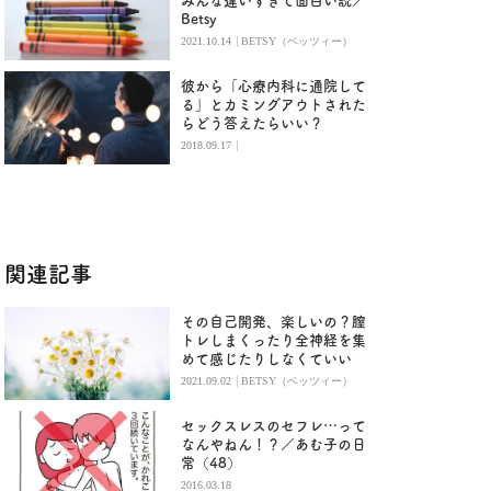
みんな違いすぎて面白い説／
Betsy
|
2021.10.14
BETSY（ベッツィー）
彼から「心療内科に通院して
る」とカミングアウトされた
らどう答えたらいい？
|
2018.09.17
関連記事
その自己開発、楽しいの？膣
トレしまくったり全神経を集
めて感じたりしなくていい
|
2021.09.02
BETSY（ベッツィー）
セックスレスのセフレ…って
なんやねん！？／あむ子の日
常（48）
2016.03.18