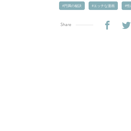
円満の秘訣
エッチな漫画
性
Share