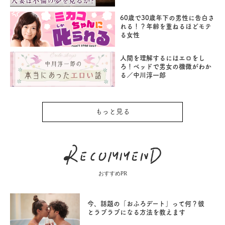
60歳で30歳年下の男性に告白さ
れる！？年齢を重ねるほどモテ
る女性
人間を理解するにはエロをし
ろ！ベッドで男女の機微がわか
る／中川淳一郎
もっと見る
おすすめPR
今、話題の「おふろデート」って何？彼
とラブラブになる方法を教えます