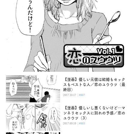
【漫画】優しい元彼は結婚もセック
スもベストな人／恋のユウウツ（最
終回）
|
2017.10.17
#007
【漫画】優しいし悪くないけど…マ
ンネリセックスに別れの予感／恋の
ユウウツ（3）
|
2017.09.19
#003