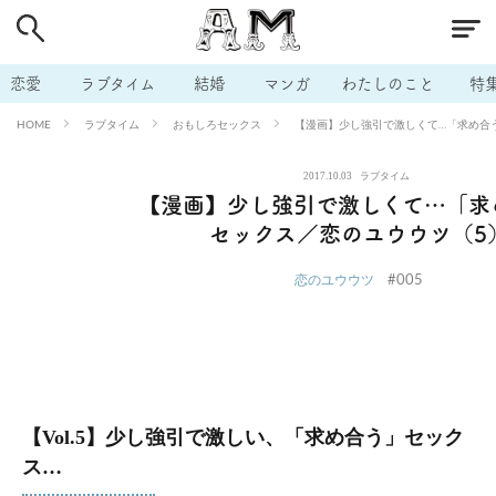
# 付き合いたい
# 男の本音
# セフレ
# 浮気
# 不倫
# 出会う方法
# マッチングアプリ
# ラブグッズ
# 体の相
恋愛
ラブタイム
結婚
マンガ
わたしのこと
特
# イケない
# ビッチの話
# エロスポット
# キャリア
ラブタイム
おもしろセックス
【漫画】少し強引で激しくて…「求め合
HOME
# 恋愛相談
# モテテク
# セフレから本命へ
# 結婚したい
2017.10.03
ラブタイム
# セフレがほしい
# 夫婦の悩み
# おもしろライフ
【漫画】少し強引で激しくて…「求
セックス／恋のユウウツ（5
#005
恋のユウウツ
【Vol.5】少し強引で激しい、「求め合う」セック
ス…