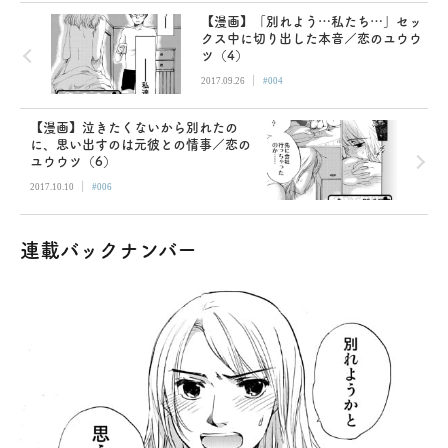
【漫画】「別れよう…私たち…」セッ
クス中に切り出した本音／恋のユウウ
ツ（4）
|
2017.09.26
#004
【漫画】泣きたくないから別れたの
に、思い出すのは元彼との情事／恋の
ユウウツ（6）
|
2017.10.10
#006
連載バックナンバー