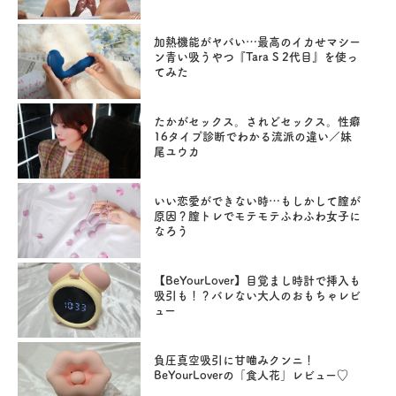
加熱機能がヤバい…最高のイカせマシー
ン青い吸うやつ『Tara S 2代目』を使っ
てみた
たかがセックス。されどセックス。性癖
16タイプ診断でわかる流派の違い／妹
尾ユウカ
いい恋愛ができない時…もしかして膣が
原因？膣トレでモテモテふわふわ女子に
なろう
【BeYourLover】目覚まし時計で挿入も
吸引も！？バレない大人のおもちゃレビ
ュー
負圧真空吸引に甘噛みクンニ！
BeYourLoverの「食人花」レビュー♡