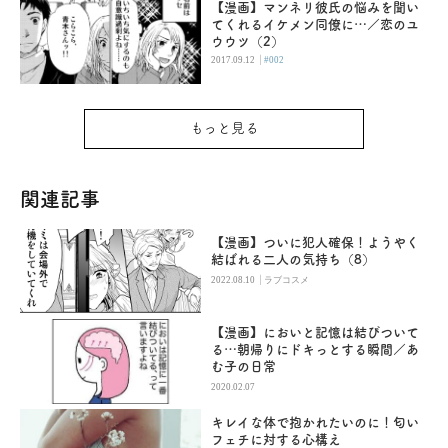
【漫画】マンネリ彼氏の悩みを聞い
てくれるイケメン同僚に…／恋のユ
ウウツ（2）
|
2017.09.12
#002
もっと見る
関連記事
【漫画】ついに犯人確保！ようやく
結ばれる二人の気持ち（8）
|
2022.08.10
ラブコスメ
【漫画】においと記憶は結びついて
る…朝帰りにドキっとする瞬間／あ
む子の日常
2020.02.07
キレイな体で抱かれたいのに！匂い
フェチに対する心構え