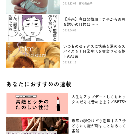
|
2018.12.03
菊池美佳子
【漫画】春は発情期！男子からの急
な誘いの目的は……
2018.04.06
いつものセックスに快感を深めるス
パイスを！日常生活を興奮させる極
上AV3選
2015.11.19
あなたにおすすめの連載
人生はアップデートしてもセッ
クスだけは昔のまま？／BETSY
自宅の現金はどう管理する？子
どもにも魔が刺すことはあって
当然