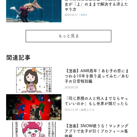
女が「上」のままで解決する冴えた
やり方
|
2024.10.17
#094
もっと見る
関連記事
【漫画】AM8周年！あむ子の恋にま
つわる10年を振り返ってみた／あむ
子の日常特別編
2020.03.20
「同じ界隈の人と何人までならヤっ
ていいのか」もし世界が畑だったら
|
2025.11.29
妹尾ユウカ
【漫画】SNOW使うな！マッチング
アプリで女子が引くプロフィール集
後編