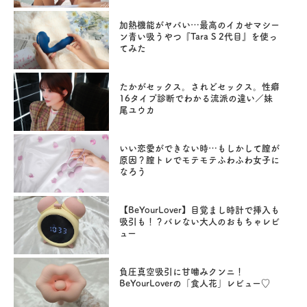
加熱機能がヤバい…最高のイカせマシー
ン青い吸うやつ『Tara S 2代目』を使っ
てみた
たかがセックス。されどセックス。性癖
16タイプ診断でわかる流派の違い／妹
尾ユウカ
いい恋愛ができない時…もしかして膣が
原因？膣トレでモテモテふわふわ女子に
なろう
【BeYourLover】目覚まし時計で挿入も
吸引も！？バレない大人のおもちゃレビ
ュー
負圧真空吸引に甘噛みクンニ！
BeYourLoverの「食人花」レビュー♡