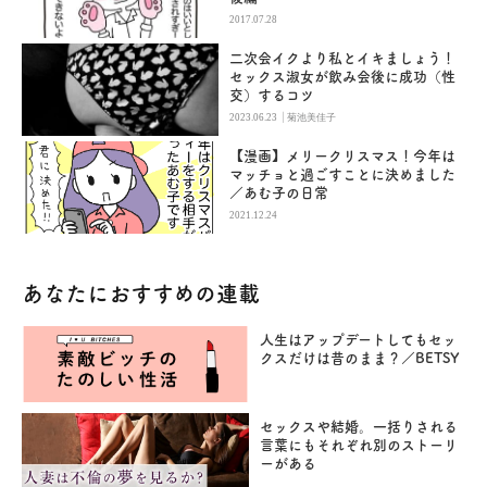
2017.07.28
二次会イクより私とイキましょう！
セックス淑女が飲み会後に成功（性
交）するコツ
|
2023.06.23
菊池美佳子
【漫画】メリークリスマス！今年は
マッチョと過ごすことに決めました
／あむ子の日常
2021.12.24
あなたにおすすめの連載
人生はアップデートしてもセッ
クスだけは昔のまま？／BETSY
セックスや結婚。一括りされる
言葉にもそれぞれ別のストーリ
ーがある