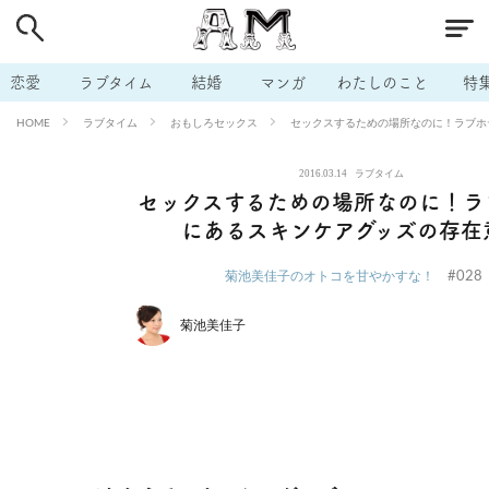
# 付き合いたい
# 男の本音
# セフレ
# 浮気
# 不倫
# 出会う方法
# マッチングアプリ
# ラブグッズ
# 体の相
恋愛
ラブタイム
結婚
マンガ
わたしのこと
特
# イケない
# ビッチの話
# エロスポット
# キャリア
ラブタイム
おもしろセックス
セックスするための場所なのに！ラブホ
HOME
# 恋愛相談
# モテテク
# セフレから本命へ
# 結婚したい
2016.03.14
ラブタイム
# セフレがほしい
# 夫婦の悩み
# おもしろライフ
セックスするための場所なのに！ラ
にあるスキンケアグッズの存在
#028
菊池美佳子のオトコを甘やかすな！
菊池美佳子