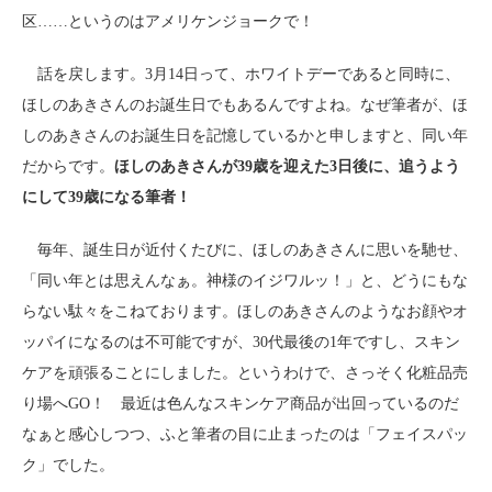
区……というのはアメリケンジョークで！
話を戻します。3月14日って、ホワイトデーであると同時に、
ほしのあきさんのお誕生日でもあるんですよね。なぜ筆者が、ほ
しのあきさんのお誕生日を記憶しているかと申しますと、同い年
だからです。
ほしのあきさんが39歳を迎えた3日後に、追うよう
にして39歳になる筆者！
毎年、誕生日が近付くたびに、ほしのあきさんに思いを馳せ、
「同い年とは思えんなぁ。神様のイジワルッ！」と、どうにもな
らない駄々をこねております。ほしのあきさんのようなお顔やオ
ッパイになるのは不可能ですが、30代最後の1年ですし、スキン
ケアを頑張ることにしました。というわけで、さっそく化粧品売
り場へGO！ 最近は色んなスキンケア商品が出回っているのだ
なぁと感心しつつ、ふと筆者の目に止まったのは「フェイスパッ
ク」でした。