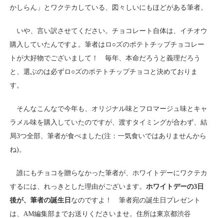
かしらん」とワクテカしている、図々しいにもほどがある筆者。
いや、言い訳させてください。チョコレート自体は、イチオウ
購入していたんですよ。筆者はロ○ズのポテトチップチョコレー
トが大好物でございまして！ 毎年、本命だろうと義理だろう
と、選ぶのは必ずロ○ズのポテトチップチョコと決めておりま
す。
そんなこんなで今年も、オリジナル味とフロマージュ味とキャ
ラメル味を購入していたのですが、渡すタイミングが合わず、結
局3つ全部、筆者が食べました(注：一気食いではありませんから
ね)。
誰にもチョコを贈らなかった筆者が、ホワイトデーにワクテカ
するには、れっきとした理由がございます。
ホワイトデーの3日
後が、筆者の誕生日
なのですよ！ 筆者宛の誕生日プレゼント
は、AM編集部までお送りくださいませ。住所は東京都渋谷