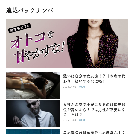
連載バックナンバー
狙いは自分の女友達！？「本命の代
わり」扱いする男に喝！
|
2025.04.02
#026
女性が恋愛で不安になるのは優先順
位が高いから！では男性が不安にな
ることは？
|
2025.03.04
#078
男の浮気は格差恋愛への反発心！？