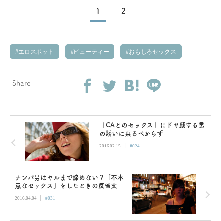
1
2
エロスポット
ビューティー
おもしろセックス
Share
「CAとのセックス」にドヤ顔する男
の誘いに乗るべからず
|
2016.02.15
#024
ナンパ男はヤルまで諦めない？「不本
意なセックス」をしたときの反省文
|
2016.04.04
#031