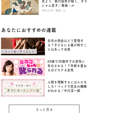
見よう。歌川国芳が描く、オラ
にゃん男子／春画―ル
|
2019.11.03
春画―ル
あなたにおすすめの連載
自宅の現金はどう管理す
る？子どもにも魔が刺すこ
とはあって当然
60歳で30歳年下の男性に
告白される！？年齢を重ね
るほどモテる女性
人間を理解するにはエロを
しろ！ベッドで男女の機微
がわかる／中川淳一郎
もっと見る