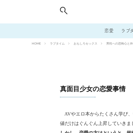
恋愛
ラブ
ラブタイム
おもしろセックス
男性への恐怖心と外
HOME
真面目少女の恋愛事情
AVやエロ本からたくさん学び、
値だけはぐんぐん上昇していきま
しかし、恋愛の方はというと、超