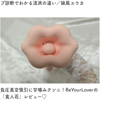
プ診断でわかる流派の違い／妹尾ユウカ
負圧真空吸引に甘噛みクンニ！BeYourLoverの
「食人花」レビュー♡