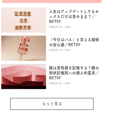
人生はアップデートしてもセ
ックスだけは昔のまま？／
BETSY
|
2026.07.30
#606
「今日はパス」と言える関係
の安心感／BETSY
|
2026.07.16
#605
腟は男性器を記憶する？膣の
形状記憶説への個人的意見／
BETSY
|
2026.07.02
#604
もっと見る