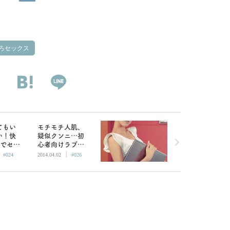
ろセックス
てもい
モチモチ人肌、
い！快
疑似クンニ…初
目でセッ
心者向けラブグ
|
|
しむコ
ッズの選び方
#024
2014.04.02
#026
（クリトリス
編）