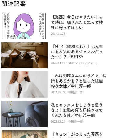
関連記事
【漫画】今日はヤリたい！っ
て時は、騙されたと思って神
社に寄ってほしい
2017.11.24
「NTR（寝取られ）」は女性
にも人気のあるジャンルだっ
た…！？／BETSY
|
2025.04.17
BETSY（ベッツィー）
これは明確なエロのサイン。結
婚もあるかも？と思った積極
的な女性／中川淳一郎
|
2023.05.29
中川淳一郎
私とセックスをしようと思う
なよ！無職の僕を居候させて
くれた女性／中川淳一郎
|
2022.02.21
中川淳一郎
「キュン」がつまった春画を