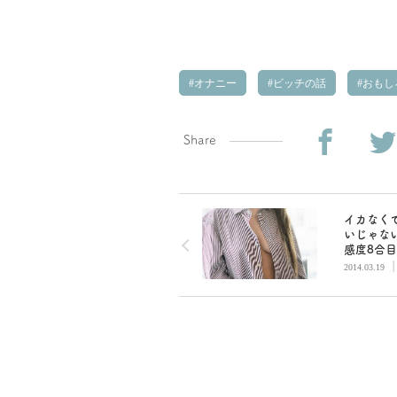
オナニー
ビッチの話
おもし
Share
イカなく
いじゃな
感度8合
クスを楽
2014.03.19
ツ