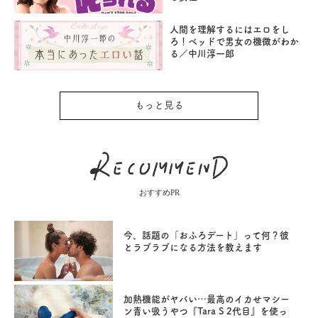
人間を理解するにはエロをし
ろ！ベッドで男女の機微がわか
る／中川淳一郎
もっと見る
おすすめPR
今、話題の「おふろデート」って何？彼
とラブラブになる方法を教えます
加熱機能がヤバい…最高のイカせマシー
ン青い吸うやつ『Tara S 2代目』を使っ