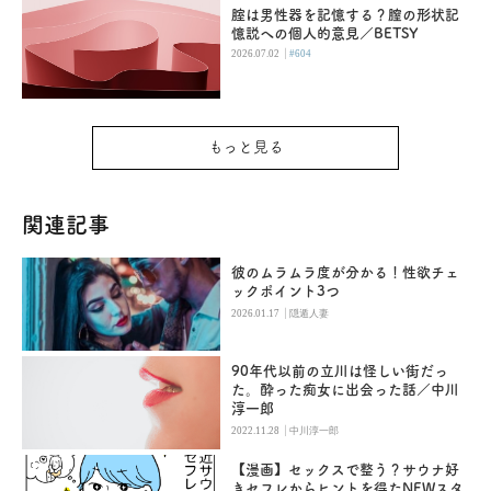
腟は男性器を記憶する？膣の形状記
憶説への個人的意見／BETSY
|
2026.07.02
#604
もっと見る
関連記事
彼のムラムラ度が分かる！性欲チェ
ックポイント3つ
|
2026.01.17
隠遁人妻
90年代以前の立川は怪しい街だっ
た。酔った痴女に出会った話／中川
淳一郎
|
2022.11.28
中川淳一郎
【漫画】セックスで整う？サウナ好
きセフレからヒントを得たNEWスタ