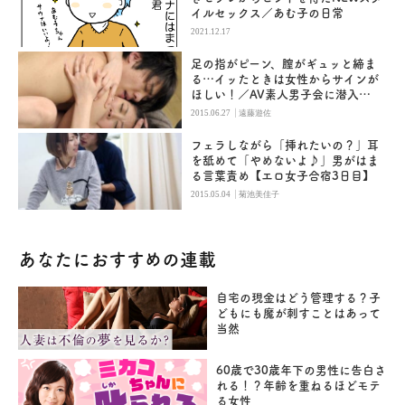
イルセックス／あむ子の日常
2021.12.17
足の指がピーン、膣がギュッと締ま
る…イッたときは女性からサインが
ほしい！／AV素人男子会に潜入
（3）
|
2015.06.27
遠藤遊佐
フェラしながら「挿れたいの？」耳
を舐めて「やめないよ♪」男がはま
る言葉責め【エロ女子合宿3日目】
|
2015.05.04
菊池美佳子
あなたにおすすめの連載
自宅の現金はどう管理する？子
どもにも魔が刺すことはあって
当然
60歳で30歳年下の男性に告白さ
れる！？年齢を重ねるほどモテ
る女性