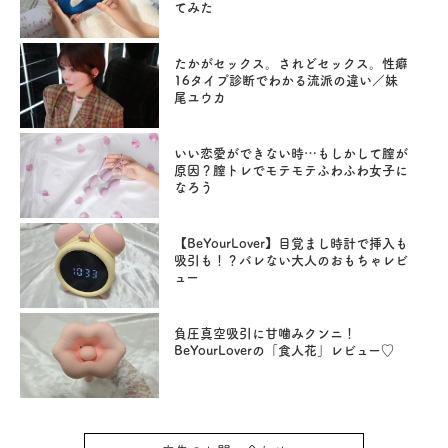
てみた
たかがセックス。されどセックス。性癖
16タイプ診断でわかる流派の違い／妹
尾ユウカ
いい恋愛ができない時…もしかして膣が
原因？膣トレでモテモテふわふわ女子に
なろう
【BeYourLover】目覚まし時計で挿入も
吸引も！？バレない大人のおもちゃレビ
ュー
負圧真空吸引に甘噛みクンニ！
BeYourLoverの「食人花」レビュー♡