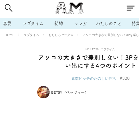
# 付き合いたい
# 男の本音
# セフレ
# 浮気
# 不倫
# 出会う方法
# マッチングアプリ
# ラブグッズ
# 体の相
恋愛
ラブタイム
結婚
マンガ
わたしのこと
特
# イケない
# ビッチの話
# エロスポット
# キャリア
ラブタイム
おもしろセックス
アソコの大きさで差別しない！3Pを楽
HOME
# 恋愛相談
# モテテク
# セフレから本命へ
# 結婚したい
2019.12.26
ラブタイム
# セフレがほしい
# 夫婦の悩み
# おもしろライフ
アソコの大きさで差別しない！3P
い出にする4つのポイント
#320
素敵ビッチのたのしい性活
BETSY（ベッツィー）