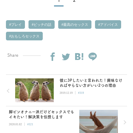
1
2
プレイ
ビッチの話
最高のセックス
アドバイス
おもしろセックス
Share
彼に3Pしたいと言われた！興味なけ
ればやらない方がいい2つの理由
|
2019.12.19
#319
脚ピンオナニー派だけどセックスでも
イキたい！解決策を伝授します
|
2020.01.02
#321