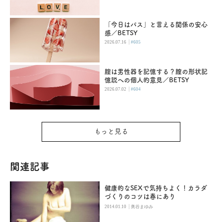
「今日はパス」と言える関係の安心
感／BETSY
|
2026.07.16
#605
腟は男性器を記憶する？膣の形状記
憶説への個人的意見／BETSY
|
2026.07.02
#604
もっと見る
関連記事
健康的なSEXで気持ちよく！カラダ
づくりのコツは春にあり
|
2014.01.10
奥谷まゆみ