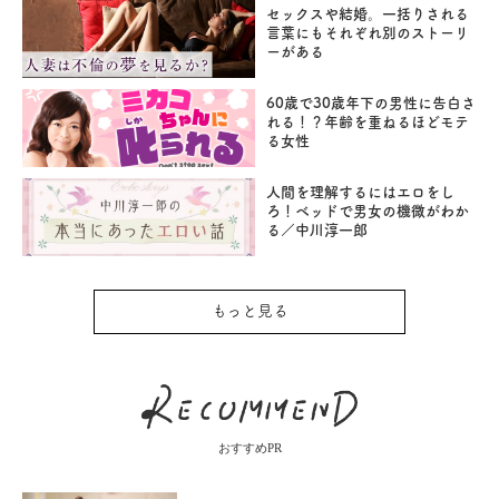
セックスや結婚。一括りされる
言葉にもそれぞれ別のストーリ
ーがある
60歳で30歳年下の男性に告白さ
れる！？年齢を重ねるほどモテ
る女性
人間を理解するにはエロをし
ろ！ベッドで男女の機微がわか
る／中川淳一郎
もっと見る
おすすめPR