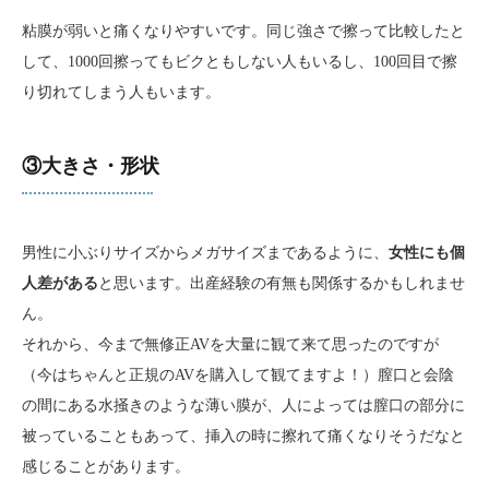
粘膜が弱いと痛くなりやすいです。同じ強さで擦って比較したと
して、1000回擦ってもビクともしない人もいるし、100回目で擦
り切れてしまう人もいます。
③大きさ・形状
男性に小ぶりサイズからメガサイズまであるように、
女性にも個
人差がある
と思います。出産経験の有無も関係するかもしれませ
ん。
それから、今まで無修正AVを大量に観て来て思ったのですが
（今はちゃんと正規のAVを購入して観てますよ！）膣口と会陰
の間にある水掻きのような薄い膜が、人によっては膣口の部分に
被っていることもあって、挿入の時に擦れて痛くなりそうだなと
感じることがあります。