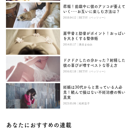
悲報！前戯中に彼のアソコが萎えて
いく･･･お互いに楽しむ方法は？
|
2018.04.12
BETSY（ベッツィー）
肩甲骨と肋骨がポイント！おっぱい
を大きくする整体術
|
2014.01.17
奥谷まゆみ
ドクドクしたの分かった？射精した
彼の喜びが増すベストな答え方
|
2016.02.18
BETSY（ベッツィー）
妊娠は30代からと思っている人必
見！読んで損はない不妊治療の怖い
真実
|
2023.05.06
松村圭子
あなたにおすすめの連載