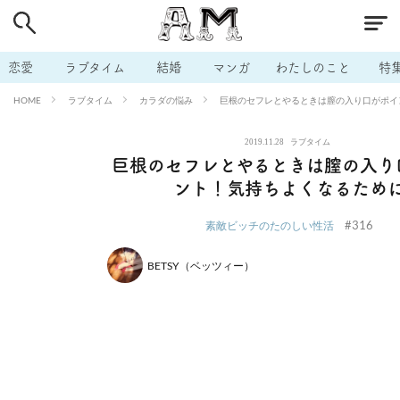
# 付き合いたい
# 男の本音
# セフレ
# 浮気
# 不倫
# 出会う方法
# マッチングアプリ
# ラブグッズ
# 体の相
恋愛
ラブタイム
結婚
マンガ
わたしのこと
特
# イケない
# ビッチの話
# エロスポット
# キャリア
ラブタイム
カラダの悩み
巨根のセフレとやるときは膣の入り口がポイ
HOME
# 恋愛相談
# モテテク
# セフレから本命へ
# 結婚したい
2019.11.28
ラブタイム
# セフレがほしい
# 夫婦の悩み
# おもしろライフ
巨根のセフレとやるときは膣の入り
ント！気持ちよくなるため
#316
素敵ビッチのたのしい性活
BETSY（ベッツィー）