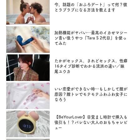
今、話題の「おふろデート」って何？彼
とラブラブになる方法を教えます
加熱機能がヤバい…最高のイカせマシー
ン青い吸うやつ『Tara S 2代目』を使っ
てみた
たかがセックス。されどセックス。性癖
16タイプ診断でわかる流派の違い／妹
尾ユウカ
いい恋愛ができない時…もしかして膣が
原因？膣トレでモテモテふわふわ女子に
なろう
【BeYourLover】目覚まし時計で挿入も
吸引も！？バレない大人のおもちゃレビ
ュー