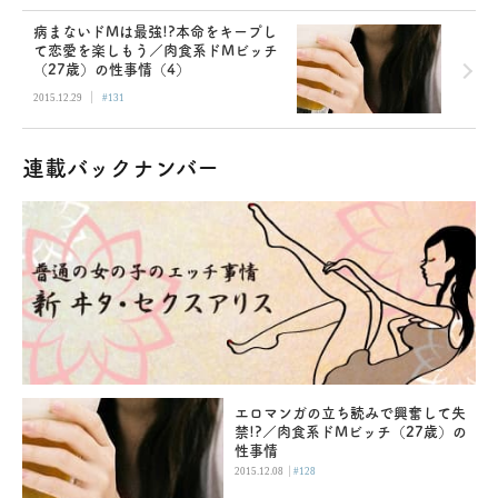
病まないドMは最強!?本命をキープし
て恋愛を楽しもう／肉食系ドMビッチ
（27歳）の性事情（4）
|
2015.12.29
#131
連載バックナンバー
エロマンガの立ち読みで興奮して失
禁!?／肉食系ドMビッチ（27歳）の
性事情
|
2015.12.08
#128