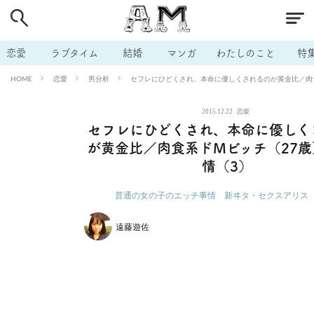
# 付き合いたい
# 男の本音
# セフレ
# 浮気
# 不倫
# 出会う方法
# マッチングアプリ
# ラブグッズ
# 体の相
恋愛
ラブタイム
結婚
マンガ
わたしのこと
特
# イケない
# ビッチの話
# エロスポット
# キャリア
恋愛
男分析
セフレにひどくされ、本命に優しくされるのが黄金比／肉
HOME
# 恋愛相談
# モテテク
# セフレから本命へ
# 結婚したい
2015.12.22
恋愛
# セフレがほしい
# 夫婦の悩み
# おもしろライフ
セフレにひどくされ、本命に優しく
が黄金比／肉食系ドMビッチ（27
情（3）
普通の女の子のエッチ事情 新ヰタ・セクスアリス
遠藤遊佐