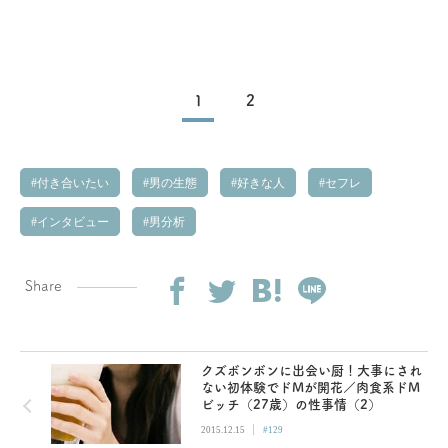
1
2
付き合いたい
男の生態
好きな人
セフレ
インタビュー
男分析
Share
クズボンボンに出会い厨！大事にされ
ない初体験でドMが開花／肉食系ドM
ビッチ（27歳）の性事情（2）
|
2015.12.15
#129