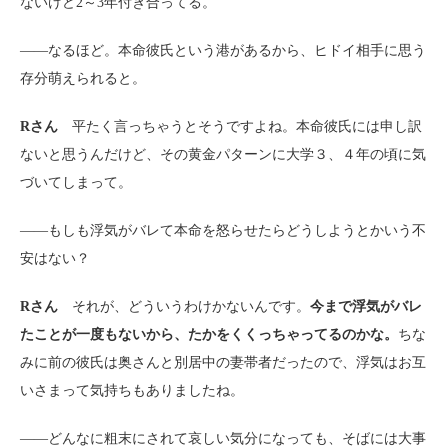
ないけど2～3年付き合ってる。
――なるほど。本命彼氏という港があるから、ヒドイ相手に思う
存分萌えられると。
Rさん
平たく言っちゃうとそうですよね。本命彼氏には申し訳
ないと思うんだけど、その黄金パターンに大学３、４年の頃に気
づいてしまって。
――もしも浮気がバレて本命を怒らせたらどうしようとかいう不
安はない？
Rさん
それが、どういうわけかないんです。
今まで浮気がバレ
たことが一度もないから、たかをくくっちゃってるのかな。
ちな
みに前の彼氏は奥さんと別居中の妻帯者だったので、浮気はお互
いさまって気持ちもありましたね。
――どんなに粗末にされて哀しい気分になっても、そばには大事