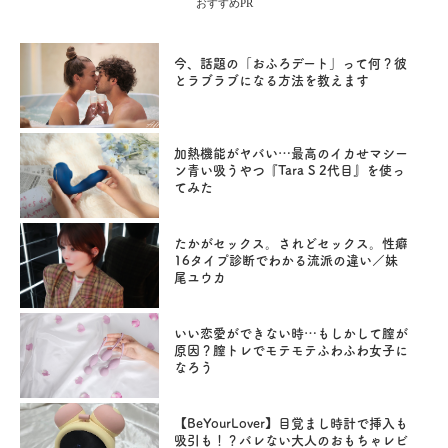
おすすめPR
今、話題の「おふろデート」って何？彼
とラブラブになる方法を教えます
加熱機能がヤバい…最高のイカせマシー
ン青い吸うやつ『Tara S 2代目』を使っ
てみた
たかがセックス。されどセックス。性癖
16タイプ診断でわかる流派の違い／妹
尾ユウカ
いい恋愛ができない時…もしかして膣が
原因？膣トレでモテモテふわふわ女子に
なろう
【BeYourLover】目覚まし時計で挿入も
吸引も！？バレない大人のおもちゃレビ