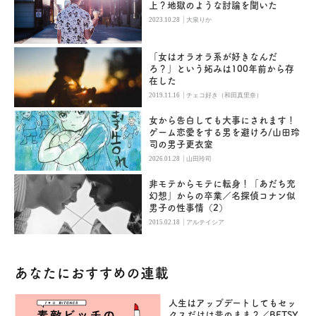
上？地獄のような討論を聞いた
|
2023.10.28
大泉りか
「女はオラオラ系が好きなんだ
ろ？」という妬みは100年前から存
在した
|
2019.11.16
チェコ好き（和田真里奈）
女から告白しても大事にされます！
ゲーム恋愛をする男を避けろ/山田玲
司の男子更衣室
|
2026.01.28
山田玲司
非モテからモテに転身！「あだち充
幻想」からの卒業／名探偵コナン似
男子の性事情（2）
|
2015.02.18
アルテイシア
あなたにおすすめの連載
人生はアップデートしてもセッ
クスだけは昔のまま？／BETSY