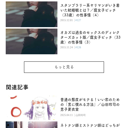
スタンプラリー系ヤリマンがいき着
いた結婚観とは？／腐女子ビッチ
（33歳）の性事情（4）
|
2015.12.01
#127
オカズは過去のセックスのディレク
ターズカット版／腐女子ビッチ（33
歳）の性事情（3）
|
2015.11.24
#126
もっと見る
関連記事
普通の態度がモテる！いい恋のため
の「男に慣れる方法」／山田玲司の
男子更衣室
|
2025.04.11
山田玲司
ネトナン師とストナン師はどっちが