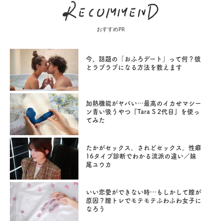
おすすめPR
今、話題の「おふろデート」って何？彼
とラブラブになる方法を教えます
加熱機能がヤバい…最高のイカせマシー
ン青い吸うやつ『Tara S 2代目』を使っ
てみた
たかがセックス。されどセックス。性癖
16タイプ診断でわかる流派の違い／妹
尾ユウカ
いい恋愛ができない時…もしかして膣が
原因？膣トレでモテモテふわふわ女子に
なろう