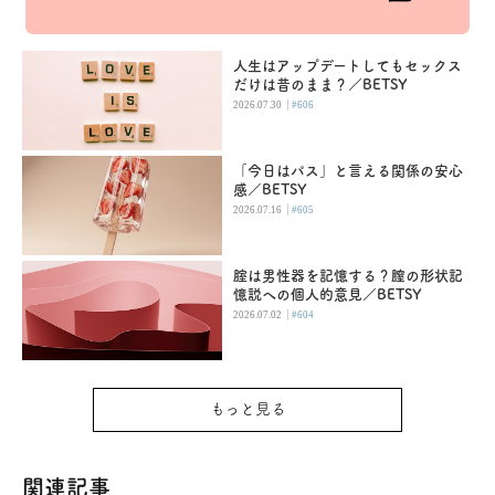
人生はアップデートしてもセックス
だけは昔のまま？／BETSY
|
2026.07.30
#606
「今日はパス」と言える関係の安心
感／BETSY
|
2026.07.16
#605
腟は男性器を記憶する？膣の形状記
憶説への個人的意見／BETSY
|
2026.07.02
#604
もっと見る
関連記事