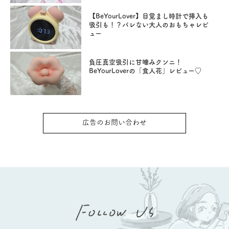
【BeYourLover】目覚まし時計で挿入も
吸引も！？バレない大人のおもちゃレビ
ュー
負圧真空吸引に甘噛みクンニ！
BeYourLoverの「食人花」レビュー♡
広告のお問い合わせ