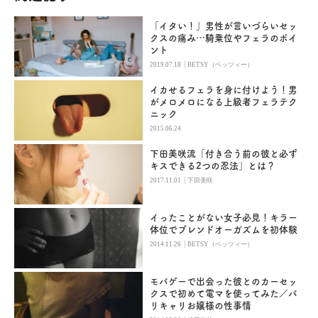
「イタい！」男性が言いづらいセッ
クスの痛み…騎乗位やフェラのポイ
ント
|
2019.07.18
BETSY（ベッツィー）
イカせるフェラを身に付けよう！男
がメロメロになる上級者フェラテク
ニック
2015.06.24
下田美咲流「付き合う前の彼と必ず
キスできる2つの忍法」とは？
|
2017.11.01
下田美咲
イったことがない女子必見！キラー
体位でブレンドオーガズムを初体験
|
2014.11.26
BETSY（ベッツィー）
モバゲーで出会った彼とのカーセッ
クスで初めて電マを使ってみた／バ
リキャリお嬢様の性事情