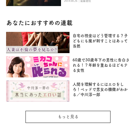
|
2014.08.26
遠藤遊佐
あなたにおすすめの連載
自宅の現金はどう管理する？子
どもにも魔が刺すことはあって
当然
60歳で30歳年下の男性に告白さ
れる！？年齢を重ねるほどモテ
る女性
人間を理解するにはエロをし
ろ！ベッドで男女の機微がわか
る／中川淳一郎
もっと見る