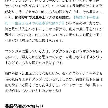
切れてしまう人は、内ももを鍛えるのがおすすめです。騎乗位に
はいくつもの型がありますが、中でも楽々で長時間続けられる型
があり、そこで必要なのが内ももの筋力なんです。その型はとい
うと、
前傾姿勢でお尻を上下させる騎乗位。
【騎乗位下手集ま
れ！一生使える４つの基本的な動き方】
の３つ目のやり方です。
膝と足の爪先をベッドにしっかり着けて、前方の床に手をつくか
男性にしがみつき、内ももをリズミカルに動かしてお尻を上下さ
せるだけで騎乗位が楽に続けられます。
マシンジムに通っている人は、
アダクションというマシン
を使う
と集中的に鍛えられると思うのですが、自宅でも
ワイドスクワッ
ト
などで内ももを鍛えられるはずです。
筋肉を使うと血流がよくなるせいか、セックスやオナニーをする
時の気持ちよさもアップしている気がします。男性も筋トレ後は
勃ちやすいと聞くこともありますし、パートナーと一緒に筋トレ
を始めるのもいいかもしれませんね！
書籍発売のお知らせ