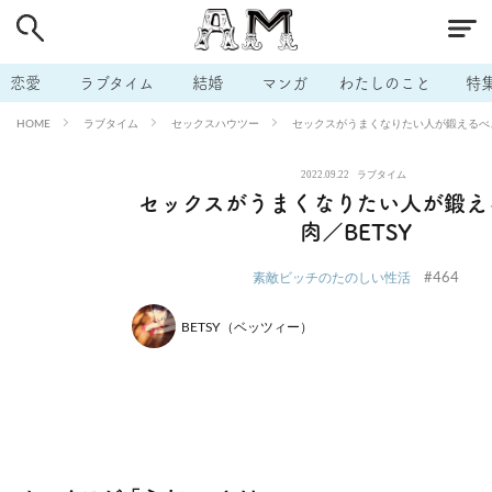
# 付き合いたい
# 男の本音
# セフレ
# 浮気
# 不倫
# 出会う方法
# マッチングアプリ
# ラブグッズ
# 体の相
恋愛
ラブタイム
結婚
マンガ
わたしのこと
特
# イケない
# ビッチの話
# エロスポット
# キャリア
ラブタイム
セックスハウツー
セックスがうまくなりたい人が鍛えるべき
HOME
# 恋愛相談
# モテテク
# セフレから本命へ
# 結婚したい
2022.09.22
ラブタイム
# セフレがほしい
# 夫婦の悩み
# おもしろライフ
セックスがうまくなりたい人が鍛え
肉／BETSY
#464
素敵ビッチのたのしい性活
BETSY（ベッツィー）