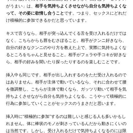
がうまい」は、
相手を気持ちよくさせながら自分も気持ちよくな
って、その姿に欲情し合うこと
です。つまり、セックスにどれだ
け積極的に参加できるかだと思っています。
キスで言うなら、相手が突っ込んでくる舌を受け入れるだけでは
なく、こちらからも唇をむさぼること。相手がクンニ好きなら、
自分の好きなクンニのやり方を教えた上で、実際に気持ちよくな
るところをちゃんと見せること。相手がフェラや手コキが好きな
ら、相手の好みを聞いたり探ったりするのを楽しむことです。
挿入中も同じです。相手が出し入れするのをただ受け入れるので
はありません。相手が主体で動いているなら、それに合わせて腰
を微調整し、こちらが主体で動くなら、ガッツリ動いて相手を気
持ちよくさせながら自分も気持ちよくなる。こうやって積極的に
行為に参加していくことがセックスのうまさだと思います。
挿入時に“積極的に参加”するのは難しいと感じる人も多いかもし
れません。体に棒状のモノが刺さっているんだから動きにくいの
は当然です。しかし、受け入れるだけで気持ちよくなるのには限