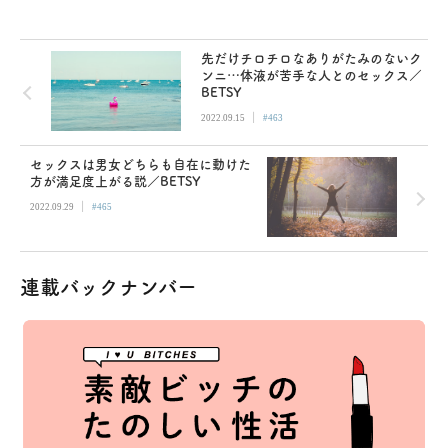
先だけチロチロなありがたみのないク
ンニ…体液が苦手な人とのセックス／
BETSY
|
2022.09.15
#463
セックスは男女どちらも自在に動けた
方が満足度上がる説／BETSY
|
2022.09.29
#465
連載バックナンバー