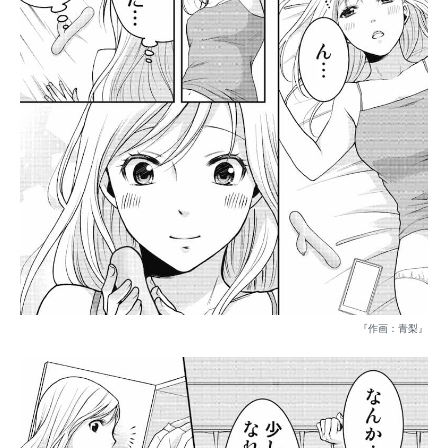
『作画：青梨』