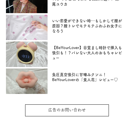
尾ユウカ
いい恋愛ができない時…もしかして膣が
原因？膣トレでモテモテふわふわ女子に
なろう
【BeYourLover】目覚まし時計で挿入も
吸引も！？バレない大人のおもちゃレビ
ュー
負圧真空吸引に甘噛みクンニ！
BeYourLoverの「食人花」レビュー♡
広告のお問い合わせ