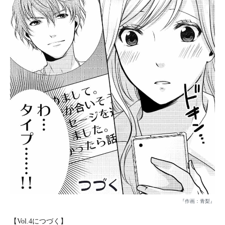
『作画：青梨』
【Vol.4につづく】