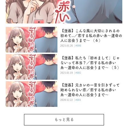
【漫画】こんな風に大切にされるの
初めて...／恋する私の赤い糸〜運命の
人に出会うまで〜 （６）
|
2021.01.26
#006
【漫画】私たち「初めまして」じゃ
ないって本当？／恋する私の赤い
糸〜運命の人に出会うまで〜 （５）
|
2021.01.19
#005
【漫画】元カレの一言を引きずって
始められない恋／恋する私の赤い
糸〜運命の人に出会うまで〜
|
2020.12.22
#001
もっと見る