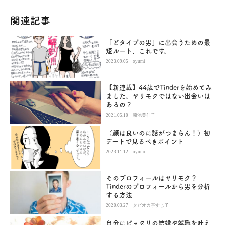
関連記事
「どタイプの男」に出会うための最
短ルート、これです。
|
2023.09.05
oyumi
【新連載】44歳でTinderを始めてみ
ました。ヤリモクではない出会いは
あるの？
|
2021.05.10
菊池美佳子
（顔は良いのに話がつまらん！）初
デートで見るべきポイント
|
2023.11.12
oyumi
そのプロフィールはヤリモク？
Tinderのプロフィールから男を分析
する方法
|
2020.03.27
タピオカ亭すじ子
自分にピッタリの結婚や就職を叶え