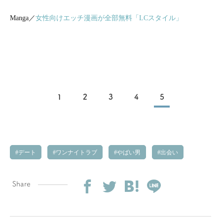
Manga／
女性向けエッチ漫画が全部無料「LCスタイル」
1
2
3
4
5
デート
ワンナイトラブ
やばい男
出会い
Share