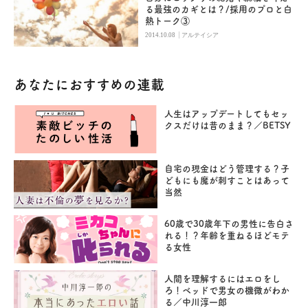
る最強のカギとは？/採用のプロと白
熱トーク③
|
2014.10.08
アルテイシア
あなたにおすすめの連載
人生はアップデートしてもセッ
クスだけは昔のまま？／BETSY
自宅の現金はどう管理する？子
どもにも魔が刺すことはあって
当然
60歳で30歳年下の男性に告白さ
れる！？年齢を重ねるほどモテ
る女性
人間を理解するにはエロをし
ろ！ベッドで男女の機微がわか
る／中川淳一郎