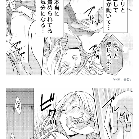
『作画：青梨』