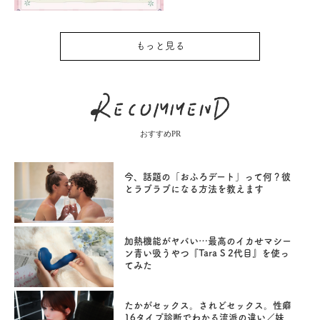
もっと見る
おすすめPR
今、話題の「おふろデート」って何？彼
とラブラブになる方法を教えます
加熱機能がヤバい…最高のイカせマシー
ン青い吸うやつ『Tara S 2代目』を使っ
てみた
たかがセックス。されどセックス。性癖
16タイプ診断でわかる流派の違い／妹