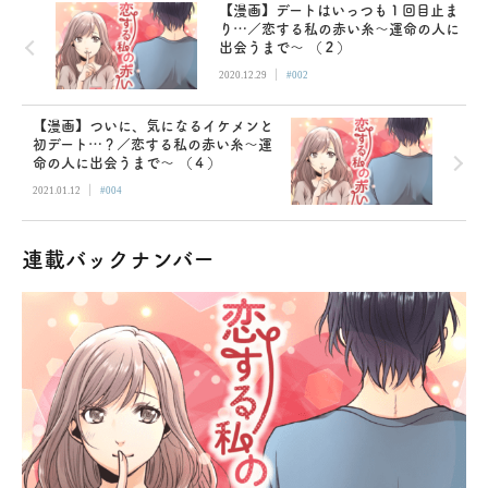
【漫画】デートはいっつも１回目止ま
り…／恋する私の赤い糸〜運命の人に
出会うまで〜 （２）
|
2020.12.29
#002
【漫画】ついに、気になるイケメンと
初デート…？／恋する私の赤い糸〜運
命の人に出会うまで〜 （４）
|
2021.01.12
#004
連載バックナンバー