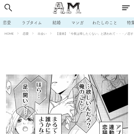
# 付き合いたい
# 男の本音
# セフレ
# 浮気
# 不倫
# 出会う方法
# マッチングアプリ
恋愛
ラブタイム
結婚
マンガ
わたしのこと
特
# ラブグッズ
# 体の相性
# イケない
恋愛
出会い
【漫画】「今夜は帰したくない」と誘われて・・・／恋する
HOME
# ビッチの話
# エロスポット
# キャリア
# 恋愛相談
# モテテク
# セフレから本命へ
# 結婚したい
# セフレがほしい
# 夫婦の悩み
# おもしろライフ