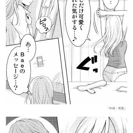
『作画：青梨』