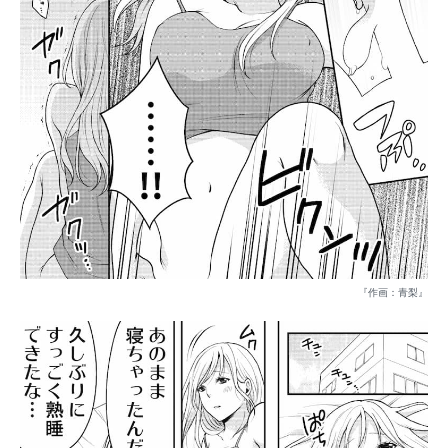
『作画：青梨』