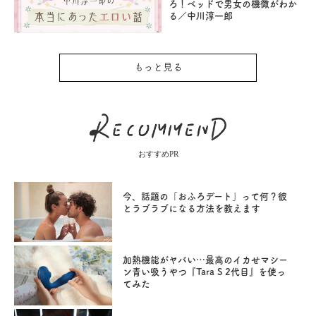
ろ！ベッドで男女の機微がわか
る／中川淳一郎
もっと見る
おすすめPR
今、話題の「おふろデート」って何？彼
とラブラブになる方法を教えます
加熱機能がヤバい…最高のイカせマシー
ン青い吸うやつ『Tara S 2代目』を使っ
てみた