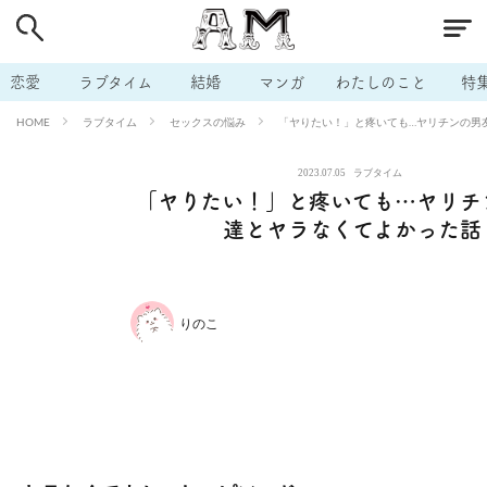
# 付き合いたい
# 男の本音
# セフレ
# 浮気
# 不倫
# 出会う方法
# マッチングアプリ
# ラブグッズ
# 体の相
恋愛
ラブタイム
結婚
マンガ
わたしのこと
特
# イケない
# ビッチの話
# エロスポット
# キャリア
ラブタイム
セックスの悩み
「ヤりたい！」と疼いても…ヤリチンの男
HOME
# 恋愛相談
# モテテク
# セフレから本命へ
# 結婚したい
2023.07.05
ラブタイム
# セフレがほしい
# 夫婦の悩み
# おもしろライフ
「ヤりたい！」と疼いても…ヤリチ
達とヤラなくてよかった話
りのこ