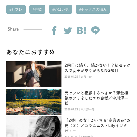
セフレ
性欲
やばい男
セックスの悩み
Share
あなたにおすすめ
2回目に続く、続かない！？初セック
スで女子がやりがちなNG項目
|
2016.04.25
大泉りか
元セフレと復縁するべきか？恋愛相
談のフリをしたエロ自慢／中川淳一
郎
|
2026.07.13
中川淳一郎
「2番目の女」がハマる“高嶺の花”の
罠（２）／コラムニストLilyインタ
ビュー
|