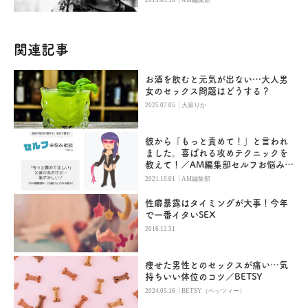
2013.05.16
AM編集部
関連記事
お酒を飲むと元気が出ない…大人男
女のセックス問題はどうする？
|
2025.07.05
大泉りか
彼から「もっと責めて！」と言われ
ました。喜ばれる攻めテクニックを
教えて！／AM編集部セルフお悩み相
談
|
2021.10.01
AM編集部
性癖暴露はタイミングが大事！今年
で一番イタいSEX
2016.12.31
痩せた男性とのセックスが痛い…気
持ちいい体位のコツ／BETSY
|
2024.05.16
BETSY（ベッツィー）