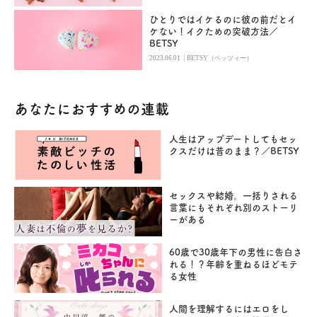
ひとりではイケるのに彼の前だとイ
ケない！イクための突破方法／
BETSY
|
2023.06.01
BETSY（ベッツィー）
あなたにおすすめの連載
人生はアップデートしてもセッ
クスだけは昔のまま？／BETSY
セックスや結婚。一括りされる
言葉にもそれぞれ別のストーリ
ーがある
60歳で30歳年下の男性に告白さ
れる！？年齢を重ねるほどモテ
る女性
人間を理解するにはエロをし