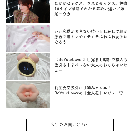
たかがセックス。されどセックス。性癖
16タイプ診断でわかる流派の違い／妹
尾ユウカ
いい恋愛ができない時…もしかして膣が
原因？膣トレでモテモテふわふわ女子に
なろう
【BeYourLover】目覚まし時計で挿入も
吸引も！？バレない大人のおもちゃレビ
ュー
負圧真空吸引に甘噛みクンニ！
BeYourLoverの「食人花」レビュー♡
広告のお問い合わせ