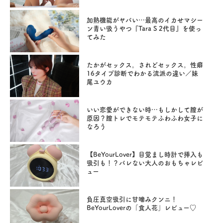
加熱機能がヤバい…最高のイカせマシー
ン青い吸うやつ『Tara S 2代目』を使っ
てみた
たかがセックス。されどセックス。性癖
16タイプ診断でわかる流派の違い／妹
尾ユウカ
いい恋愛ができない時…もしかして膣が
原因？膣トレでモテモテふわふわ女子に
なろう
【BeYourLover】目覚まし時計で挿入も
吸引も！？バレない大人のおもちゃレビ
ュー
負圧真空吸引に甘噛みクンニ！
BeYourLoverの「食人花」レビュー♡