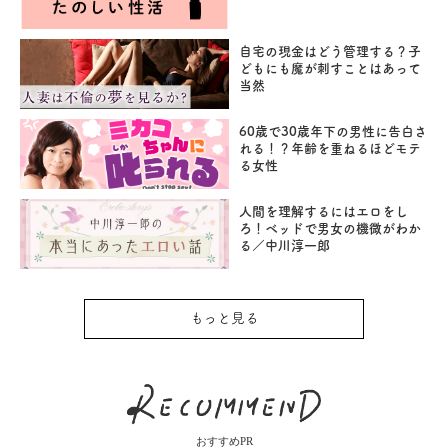
自宅の現金はどう管理する？子
どもにも魔が刺すことはあって
当然
60歳で30歳年下の男性に告白さ
れる！？年齢を重ねるほどモテ
る女性
人間を理解するにはエロをし
ろ！ベッドで男女の機微がわか
る／中川淳一郎
もっと見る
おすすめPR