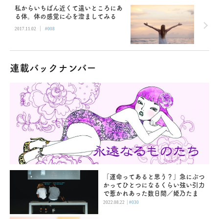
私からいちばん近くて遠いところにあ
る体。体の感覚に心を澄ましてみる
|
2017.11.02
#008
連載バックナンバー
「運命ってあると思う？」急にぶつ
かってひとつになるくらい強い引力
で惹かれあった数日間／姫乃たま
|
2022.08.22
#030