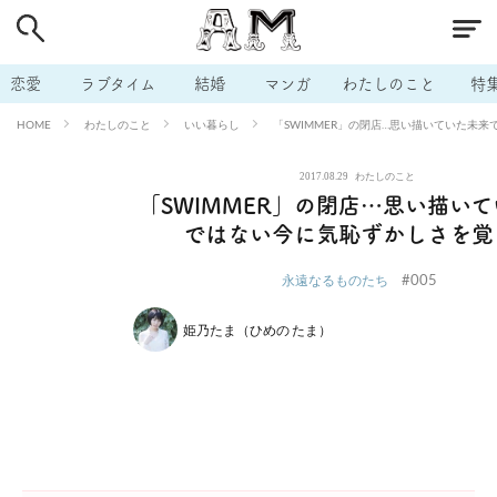
# 付き合いたい
# 男の本音
# セフレ
# 浮気
# 不倫
# 出会う方法
# マッチングアプリ
# ラブグッズ
# 体の相
恋愛
ラブタイム
結婚
マンガ
わたしのこと
特
# イケない
# ビッチの話
# エロスポット
# キャリア
わたしのこと
いい暮らし
「SWIMMER」の閉店…思い描いていた未
HOME
# 恋愛相談
# モテテク
# セフレから本命へ
# 結婚したい
2017.08.29
わたしのこと
# セフレがほしい
# 夫婦の悩み
# おもしろライフ
「SWIMMER」の閉店…思い描い
ではない今に気恥ずかしさを覚
#005
永遠なるものたち
姫乃たま（ひめの たま）