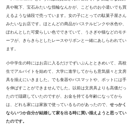
具や靴下、宝石みたいな指輪なんかが、こどものお小遣いでも買
えるような値段で売っています。女の子にとっての駄菓子屋さん
みたいなお店です。ほとんどの商品がパステルピンクや水色や、
ぽわんとした可愛らしい色でできていて、うさぎや猫などのモチ
ーフが、きらきらとしたレースやリボンと一緒にあしらわれてい
ます。
小中学生の時にはお店に入るだけでずいぶんとときめいて、高校
生でアルバイトを始めて、大学に進学してからも意気揚々と文房
具を揃えにいきました。でも食器やバスマットや、ポットには手
を伸ばすことができませんでした。以前は文房具よりも高価だっ
たので躊躇していたのですが、お金を持てる年齢になってから
は、どれも家には家族で使っているものがあったので、
せっかく
ならいつか自分が結婚して家を出る時に買い揃えようと思ってい
たのです。