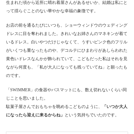
生まれた頃から近所に晴れ着屋さんがあるせいか、結婚は私にと
って揺らぐことのない華やかな幸福の象徴です。
お店の前を通るたびにいつも、ショーウィンドウのウェディング
ドレスに目を奪われました。きれいなお姉さんのマネキンが着て
いるドレス。白いやつだけじゃなくて、うすいピンク色のフリル
がいくつも重なったものや、デコルテにひまわりがあしらわれた
黄色いドレスなんかが飾られていて、こどもだった私はそれを見
ながら何度も、「私が大人になっても残っていてね」と願ったも
のです。
「SWIMMER」の食器やバスマットにも、数え切れないくらい同
じことを思いました。
駄菓子屋さんでおもちゃを眺めるこどものように、
「いつか大人
になったら迎えに来るからね」
という気持ちでいたのです。