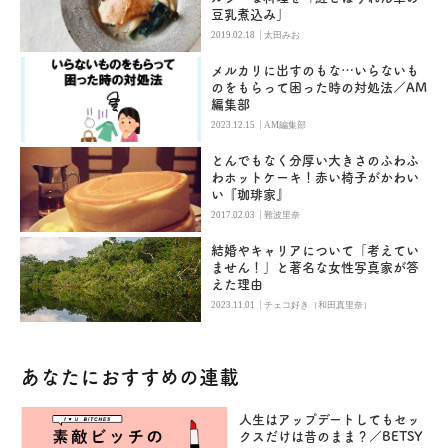
豆乳煮込み」
|
2019.02.18
太田みお
メルカリに出すのもな…いらないも
のをもらって困った時の対処法／AM
編集部
|
2023.12.15
AM編集部
とんでもなく分厚い大きさのふわふ
わホットケーキ！赤い椅子がかわい
い『珈琲家』
|
2017.02.03
難波里奈
結婚やキャリアについて「考えてい
ません！」と著名な女性写真家が答
えた理由
|
2023.11.01
チェコ好き（和田真里奈）
あなたにおすすめの連載
人生はアップデートしてもセッ
クスだけは昔のまま？／BETSY