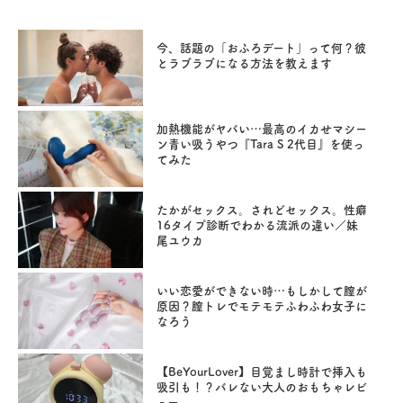
今、話題の「おふろデート」って何？彼
とラブラブになる方法を教えます
加熱機能がヤバい…最高のイカせマシー
ン青い吸うやつ『Tara S 2代目』を使っ
てみた
たかがセックス。されどセックス。性癖
16タイプ診断でわかる流派の違い／妹
尾ユウカ
いい恋愛ができない時…もしかして膣が
原因？膣トレでモテモテふわふわ女子に
なろう
【BeYourLover】目覚まし時計で挿入も
吸引も！？バレない大人のおもちゃレビ
ュー