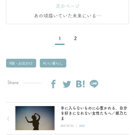
次のページ
あの頃描いていた未来にいるの
に…
1
2
旅・お出かけ
いい暮らし
Share
手に入らないものに心惹かれる、自分
を好きになれない女性たちへ／姫乃た
ま
|
2017.07.31
#001