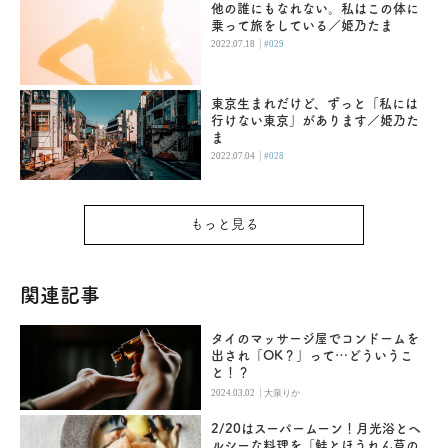
他の誰にもなれない。私はこの体に
乗って旅をしている／姫乃たま
|
2022.07.18
#029
東京生まれだけど、ずっと「私には
行けない東京」があります／姫乃た
ま
|
2022.07.04
#028
もっと見る
関連記事
タイのマッサージ屋でコンドームを
出され「OK？」って…どういうこ
と！？
|
2024.03.02
大泉りか
2/20はスーパームーン！月光浴とヘ
ルシーな料理を「鮭とほうれん草の