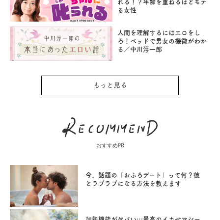
れる！？年齢を重ねるほどモテ
る女性
人間を理解するにはエロをし
ろ！ベッドで男女の機微がわか
る／中川淳一郎
もっと見る
おすすめPR
今、話題の「おふろデート」って何？彼
とラブラブになる方法を教えます
加熱機能がヤバい…最高のイカせマシー