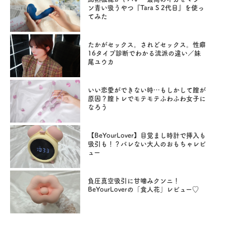
ン青い吸うやつ『Tara S 2代目』を使っ
てみた
たかがセックス。されどセックス。性癖
16タイプ診断でわかる流派の違い／妹
尾ユウカ
いい恋愛ができない時…もしかして膣が
原因？膣トレでモテモテふわふわ女子に
なろう
【BeYourLover】目覚まし時計で挿入も
吸引も！？バレない大人のおもちゃレビ
ュー
負圧真空吸引に甘噛みクンニ！
BeYourLoverの「食人花」レビュー♡