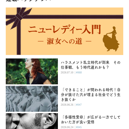
ハラスメント乱立時代が到来 その
仕事観、もう時代遅れかも？
|
2026.07.10
#068
「できること」が問われる時代！自
分が抜けた穴が埋まる社会でどう生
き抜くか
|
2026.06.26
#047
「多様性受容」が広がる一方でして
おいた方が良い覚悟
|
2026.06.24
#045