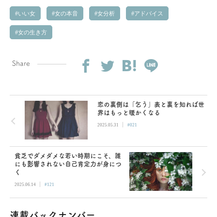
いい女
女の本音
女分析
アドバイス
女の生き方
Share
恋の裏側は「乞う」表と裏を知れば世
界はもっと暖かくなる
|
2025.05.31
#021
貧乏でダメダメな若い時期にこそ、誰
にも影響されない自己肯定力が身につ
く
|
2025.06.14
#121
連載バックナンバー