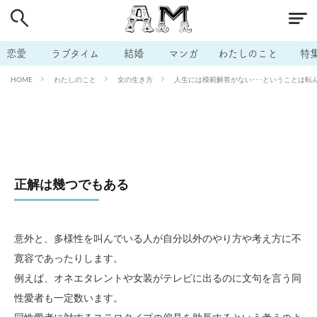
# 付き合いたい
# 男の本音
# セフレ
# 浮気
# 不倫
# 出会う方法
# マッチングアプリ
恋愛
ラブタイム
結婚
マンガ
わたしのこと
特
# ラブグッズ
# 体の相性
# イケない
わたしのこと
女の生き方
人生には模範解答がない･･･ということは転ん
HOME
# ビッチの話
# エロスポット
# キャリア
# 恋愛相談
# モテテク
# セフレから本命へ
# 結婚したい
# セフレがほしい
# 夫婦の悩み
# おもしろライフ
正解は幾つでもある
意外と、多様性を叫んでいる人が自分以外のやり方や考え方に不
寛容であったりします。
例えば、オネエタレントや女装がテレビに出るのに文句を言う同
性愛者も一定数います。