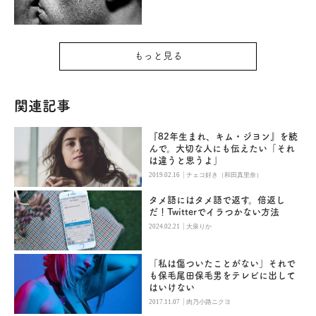
もっと見る
関連記事
『82年生まれ、キム・ジヨン』を読
んで。大切な人にも伝えたい「それ
は違うと思うよ」
|
2019.02.16
チェコ好き（和田真里奈）
タメ語にはタメ語で返す。倍返し
だ！Twitterでイラつかない方法
|
2024.02.21
大泉りか
「私は傷ついたことがない」それで
も保毛尾田保毛男をテレビに出して
はいけない
|
2017.11.07
肉乃小路ニクヨ