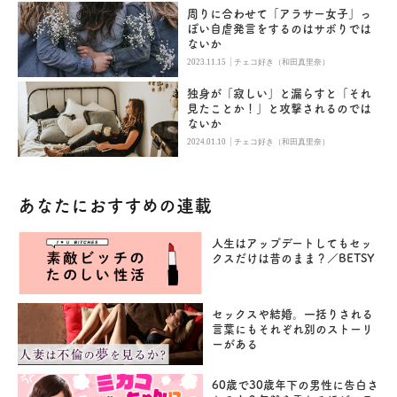
周りに合わせて「アラサー女子」っ
ぽい自虐発言をするのはサボりでは
ないか
|
2023.11.15
チェコ好き（和田真里奈）
独身が「寂しい」と漏らすと「それ
見たことか！」と攻撃されるのでは
ないか
|
2024.01.10
チェコ好き（和田真里奈）
あなたにおすすめの連載
人生はアップデートしてもセッ
クスだけは昔のまま？／BETSY
セックスや結婚。一括りされる
言葉にもそれぞれ別のストーリ
ーがある
60歳で30歳年下の男性に告白さ