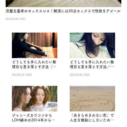
完璧主義者のセックスレス！解消には30点セックスで性欲をアピール
2015.02.20 |
#005
どうしても手に入れたい無
どうしても手に入れたい無
理目な男を落とす方法（後
理目な男を落とす方法／下
編）／下田美咲
田美咲
2015.02.20 |
#008
2015.02.18 |
#006
ジャニーズカウコンから
「あきらめきれない恋」で
LDH締めの2014年からの
人生を無駄にしないために
2015年予想！
やることリスト