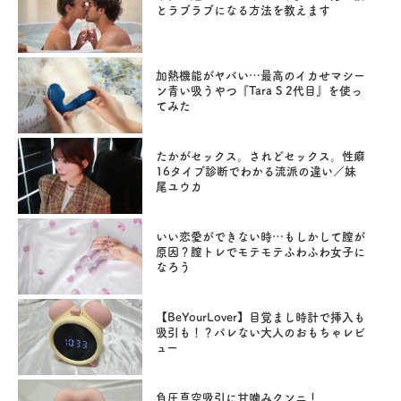
とラブラブになる方法を教えます
加熱機能がヤバい…最高のイカせマシー
ン青い吸うやつ『Tara S 2代目』を使っ
てみた
たかがセックス。されどセックス。性癖
16タイプ診断でわかる流派の違い／妹
尾ユウカ
いい恋愛ができない時…もしかして膣が
原因？膣トレでモテモテふわふわ女子に
なろう
【BeYourLover】目覚まし時計で挿入も
吸引も！？バレない大人のおもちゃレビ
ュー
負圧真空吸引に甘噛みクンニ！