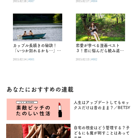
2015.02.18 |
#007
2015.02.17 |
#004
カップル長続きの秘訣！
恋愛が学べる漫画ベスト
「いつか別れるかも…」の
３！恋に悩んだら読み返し
不安に襲われたら
たい名作
2015.02.14 |
#001
2015.02.13 |
#002
あなたにおすすめの連載
人生はアップデートしてもセッ
クスだけは昔のまま？／BETSY
自宅の現金はどう管理する？子
どもにも魔が刺すことはあって