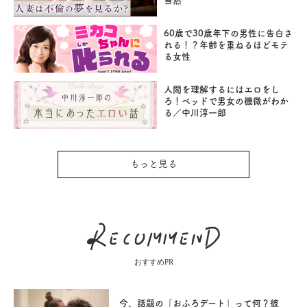
当然
60歳で30歳年下の男性に告白さ
れる！？年齢を重ねるほどモテ
る女性
人間を理解するにはエロをし
ろ！ベッドで男女の機微がわか
る／中川淳一郎
もっと見る
おすすめPR
今、話題の「おふろデート」って何？彼