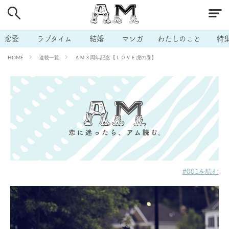
# 付き合いたい
# 男の本音
# セフレ
# 浮気
# 不倫
# 出会う方法
# マッチングアプリ
恋愛
ラブタイム
結婚
マンガ
わたしのこと
特
# ラブグッズ
# 体の相性
# イケない
連載一覧
ＡＭ３周年記念【ＬＯＶＥ虎の巻】
HOME
# ビッチの話
# エロスポット
# キャリア
# 恋愛相談
# モテテク
# セフレから本命へ
# 結婚したい
# セフレがほしい
# 夫婦の悩み
# おもしろライフ
#001を読む