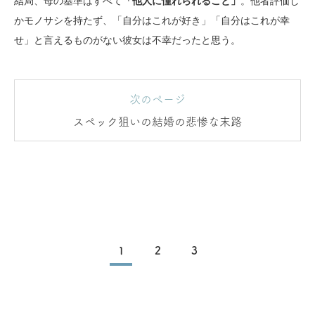
結局、母の基準はすべて
「他人に憧れられること」
。他者評価し
かモノサシを持たず、「自分はこれが好き」「自分はこれが幸
せ」と言えるものがない彼女は不幸だったと思う。
次のページ
スペック狙いの結婚の悲惨な末路
1
2
3