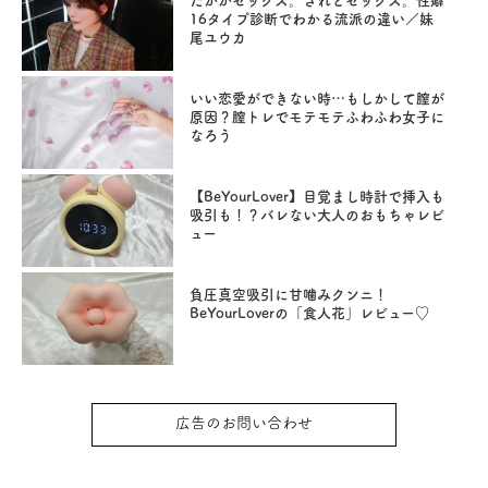
たかがセックス。されどセックス。性癖
16タイプ診断でわかる流派の違い／妹
尾ユウカ
いい恋愛ができない時…もしかして膣が
原因？膣トレでモテモテふわふわ女子に
なろう
【BeYourLover】目覚まし時計で挿入も
吸引も！？バレない大人のおもちゃレビ
ュー
負圧真空吸引に甘噛みクンニ！
BeYourLoverの「食人花」レビュー♡
広告のお問い合わせ