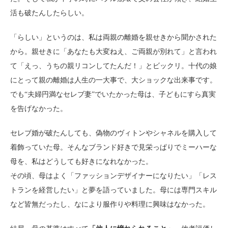
活も破たんしたらしい。
「らしい」というのは、私は両親の離婚を親せきから聞かされた
から。親せきに「あなたも大変ねえ、ご両親が別れて」と言われ
て「えっ、うちの親リコンしてたんだ！」とビックリ。十代の娘
にとって親の離婚は人生の一大事で、大ショックな出来事です。
でも“夫婦円満なセレブ妻”でいたかった母は、子どもにすら真実
を告げなかった。
セレブ婚が破たんしても、偽物のヴィトンやシャネルを購入して
着飾っていた母。そんなブランド好きで見栄っぱりでミーハーな
母を、私はどうしても好きになれなかった。
その頃、母はよく「ファッションデザイナーになりたい」「レス
トランを経営したい」と夢を語っていました。母には専門スキル
など皆無だったし、なにより服作りや料理に興味はなかった。