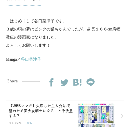
はじめまして谷口菜津子です。
３歳の頃の夢はピンクの猫ちゃんでしたが、身長１６６cm肩幅
激広の漫画家になりました。
よろしくお願いします！
Manga／
谷口菜津子
Share
【WEBマンガ】失恋した主人公は復
讐のため美少女戦士になることを決意
する？
|
2013.06.26
#002