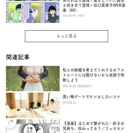
あふれ出す感情！蓋をしていた過去
と向き合う覚悟／谷口菜津子WEB漫
画（80）
|
2015.01.06
#085
もっと見る
関連記事
私との結婚を考えてくれてるの？ス
トレートには聞けないから会話で判
断しよう
|
2025.04.28
菊池美佳子
買い物デートでケンカしないコツ
2013.08.13
【漫画】はじめて繋がれた…好きの
気持ち、伝わってる？／フェロモン