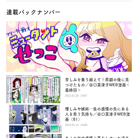
連載バックナンバー
苦しみを乗り越えて！悲劇の後に見
つけたもの／谷口菜津子WEB漫画＜
最終回＞
|
2015.01.20
#087
憎しみや嫉妬…負の感情の先にある
人を思う気持ち／谷口菜津子WEB漫
画（81）
|
2015.01.13
#086