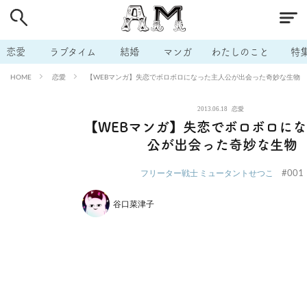
# 付き合いたい
# 男の本音
# セフレ
# 浮気
# 不倫
# 出会う方法
# マッチングアプリ
# ラブグッズ
# 体の相
恋愛
ラブタイム
結婚
マンガ
わたしのこと
特
# イケない
# ビッチの話
# エロスポット
# キャリア
恋愛
【WEBマンガ】失恋でボロボロになった主人公が出会った奇妙な生物
HOME
# 恋愛相談
# モテテク
# セフレから本命へ
# 結婚したい
2013.06.18
恋愛
# セフレがほしい
# 夫婦の悩み
# おもしろライフ
【WEBマンガ】失恋でボロボロに
公が出会った奇妙な生物
#001
フリーター戦士 ミュータントせつこ
谷口菜津子