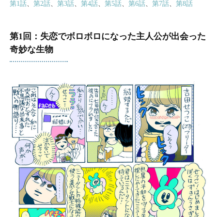
第1話
、
第2話
、
第3話
、
第4話
、
第5話
、
第6話
、
第7話
、
第8話
第1回：失恋でボロボロになった主人公が出会った
奇妙な生物