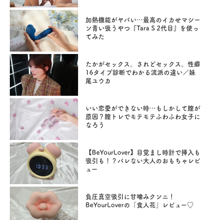
加熱機能がヤバい…最高のイカせマシー
ン青い吸うやつ『Tara S 2代目』を使っ
てみた
たかがセックス。されどセックス。性癖
16タイプ診断でわかる流派の違い／妹
尾ユウカ
いい恋愛ができない時…もしかして膣が
原因？膣トレでモテモテふわふわ女子に
なろう
【BeYourLover】目覚まし時計で挿入も
吸引も！？バレない大人のおもちゃレビ
ュー
負圧真空吸引に甘噛みクンニ！
BeYourLoverの「食人花」レビュー♡