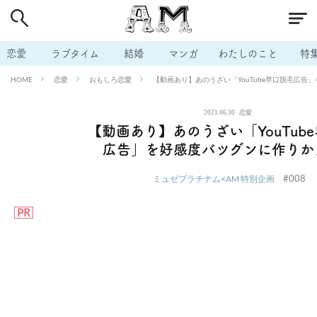
# 付き合いたい
# 男の本音
# セフレ
# 浮気
# 不倫
# 出会う方法
# マッチングアプリ
# ラブグッズ
# 体の相
恋愛
ラブタイム
結婚
マンガ
わたしのこと
特
# イケない
# ビッチの話
# エロスポット
# キャリア
恋愛
おもしろ恋愛
【動画あり】あのうざい「YouTube早口脱毛広告
HOME
# 恋愛相談
# モテテク
# セフレから本命へ
# 結婚したい
2021.06.30
恋愛
# セフレがほしい
# 夫婦の悩み
# おもしろライフ
【動画あり】あのうざい「YouTub
広告」を好感度バツグンに作りか
#008
ミュゼプラチナム×AM 特別企画
PR