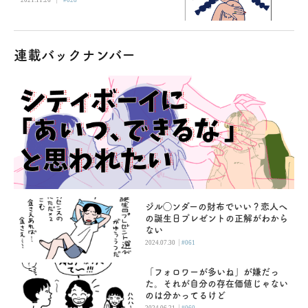
連載バックナンバー
ジル◯ンダーの財布でいい？恋人へ
の誕生日プレゼントの正解がわから
ない
|
2024.07.30
#061
「フォロワーが多いね」が嫌だっ
た。それが自分の存在価値じゃない
のは分かってるけど
|
2024.06.21
#060