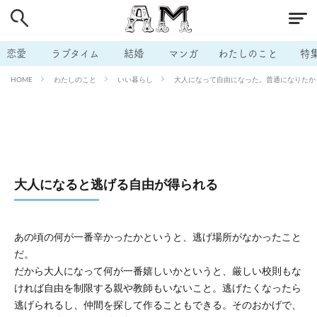
# 付き合いたい
# 男の本音
# セフレ
# 浮気
# 不倫
# 出会う方法
# マッチングアプリ
恋愛
ラブタイム
結婚
マンガ
わたしのこと
特
# ラブグッズ
# 体の相性
# イケない
わたしのこと
いい暮らし
大人になって自由になった。普通になりたかった
HOME
# ビッチの話
# エロスポット
# キャリア
# 恋愛相談
# モテテク
# セフレから本命へ
# 結婚したい
# セフレがほしい
# 夫婦の悩み
# おもしろライフ
大人になると逃げる自由が得られる
あの頃の何が一番辛かったかというと、逃げ場所がなかったこと
だ。
だから大人になって何が一番嬉しいかというと、厳しい校則もな
ければ自由を制限する親や教師もいないこと。逃げたくなったら
逃げられるし、仲間を探して作ることもできる。そのおかげで、