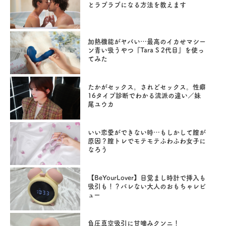
とラブラブになる方法を教えます
加熱機能がヤバい…最高のイカせマシー
ン青い吸うやつ『Tara S 2代目』を使っ
てみた
たかがセックス。されどセックス。性癖
16タイプ診断でわかる流派の違い／妹
尾ユウカ
いい恋愛ができない時…もしかして膣が
原因？膣トレでモテモテふわふわ女子に
なろう
【BeYourLover】目覚まし時計で挿入も
吸引も！？バレない大人のおもちゃレビ
ュー
負圧真空吸引に甘噛みクンニ！