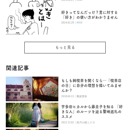
好きってなんだっけ？男に対する
「好き」の使い方がわかりません
|
2024.05.29
#059
もっと見る
関連記事
もしも純喫茶を開くなら…「喫茶店
の日」に自分の理想を描いてみませ
んか？
|
2018.04.13
難波里奈
宇多田ヒカルから藤圭子を知る 「好
きな人」のルーツを辿る聖地巡礼の
ススメ
|
2022.12.02
肉乃小路ニクヨ