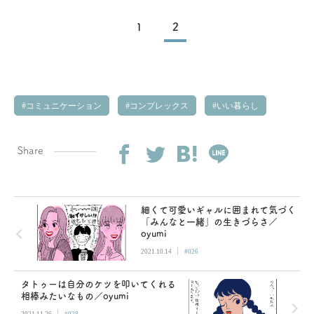
1
2
コミュニケーション
コンプレックス
いい暮らし
Share
細くて可愛いギャルに囲まれて気づく
「みんなと一緒」の生きづらさ／
oyumi
|
2021.10.14
#026
タトゥーは自分のケツを叩いてくれる
相棒みたいなもの／oyumi
|
2021.11.26
#028