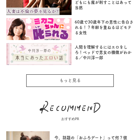
どもにも魔が刺すことはあって
当然
60歳で30歳年下の男性に告白さ
れる！？年齢を重ねるほどモテ
る女性
人間を理解するにはエロをし
ろ！ベッドで男女の機微がわか
る／中川淳一郎
もっと見る
おすすめPR
今、話題の「おふろデート」って何？彼