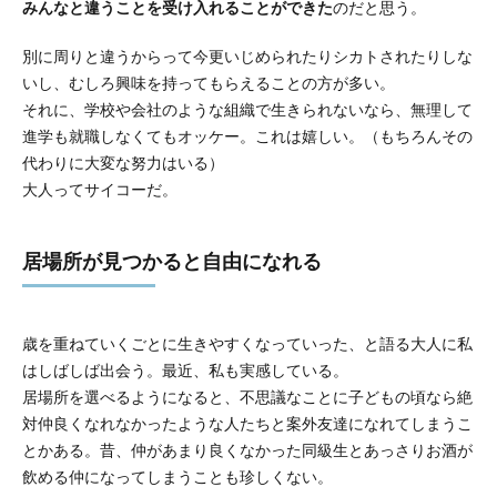
みんなと違うことを受け入れることができた
のだと思う。
別に周りと違うからって今更いじめられたりシカトされたりしな
いし、むしろ興味を持ってもらえることの方が多い。
それに、学校や会社のような組織で生きられないなら、無理して
進学も就職しなくてもオッケー。これは嬉しい。（もちろんその
代わりに大変な努力はいる）
大人ってサイコーだ。
居場所が見つかると自由になれる
歳を重ねていくごとに生きやすくなっていった、と語る大人に私
はしばしば出会う。最近、私も実感している。
居場所を選べるようになると、不思議なことに子どもの頃なら絶
対仲良くなれなかったような人たちと案外友達になれてしまうこ
とかある。昔、仲があまり良くなかった同級生とあっさりお酒が
飲める仲になってしまうことも珍しくない。