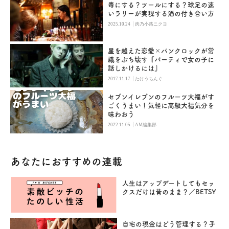
毒にする？ツールにする？球足の速
いラリーが実現する酒の付き合い方
|
2025.10.24
肉乃小路ニクヨ
星を越えた恋愛×パンクロックが常
識をぶち壊す『パーティで女の子に
話しかけるには』
|
2017.11.17
たけうちんぐ
セブンイレブンのフルーツ大福がす
ごくうまい！気軽に高級大福気分を
味わおう
|
2022.11.05
AM編集部
あなたにおすすめの連載
人生はアップデートしてもセッ
クスだけは昔のまま？／BETSY
自宅の現金はどう管理する？子