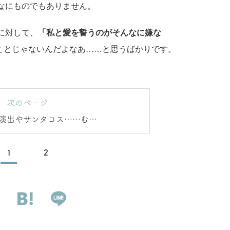
なにものでもありません。
に対して、
「私と愛を誓うのがそんなに嫌な
ことじゃないんだよなあ……と思うばかりです。
次のページ
演出やサンタコス……むや
浮かれるのは禁物！
1
2