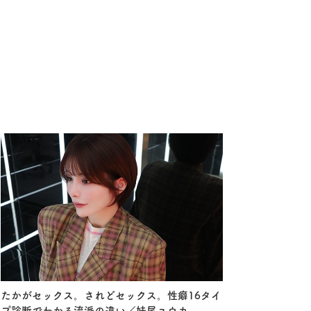
たかがセックス。されどセックス。性癖16タイ
プ診断でわかる流派の違い／妹尾ユウカ