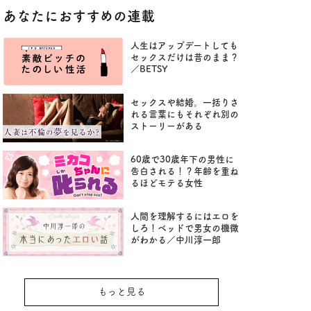
あなたにおすすめの連載
人生はアップデートしても
セックスだけは昔のまま？
／BETSY
セックスや結婚。一括りさ
れる言葉にもそれぞれ別の
ストーリーがある
60歳で30歳年下の男性に
告白される！？年齢を重ね
るほどモテる女性
人間を理解するにはエロを
しろ！ベッドで男女の機微
がわかる／中川淳一郎
もっと見る