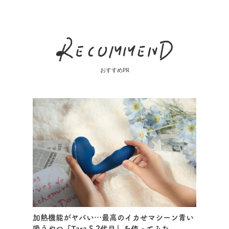
おすすめPR
加熱機能がヤバい…最高のイカせマシーン青い
吸うやつ『Tara S 2代目』を使ってみた