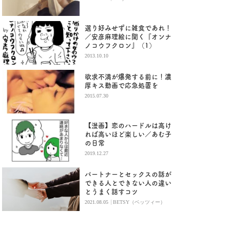
選り好みせずに雑食であれ！
／安彦麻理絵に聞く『オンナ
ノコウフクロン』（1）
2013.10.10
欲求不満が爆発する前に！濃
厚キス動画で応急処置を
2015.07.30
【漫画】恋のハードルは高け
れば高いほど楽しい／あむ子
の日常
2019.12.27
パートナーとセックスの話が
できる人とできない人の違い
とうまく話すコツ
|
2021.08.05
BETSY（ベッツィー）