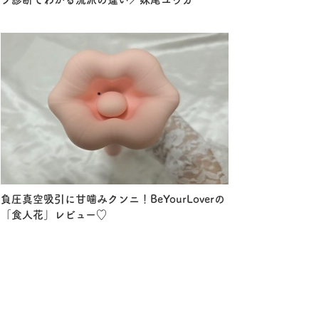
負圧真空吸引に甘噛みクンニ！BeYourLoverの
「食人花」レビュー♡