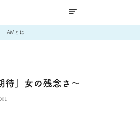
AMとは
期待」女の残念さ～
001