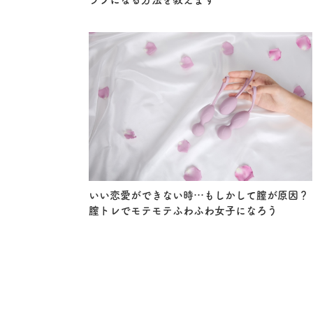
いい恋愛ができない時…もしかして膣が原因？
膣トレでモテモテふわふわ女子になろう