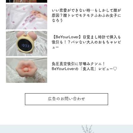
いい恋愛ができない時…もしかして膣が
原因？膣トレでモテモテふわふわ女子に
なろう
【BeYourLover】目覚まし時計で挿入も
吸引も！？バレない大人のおもちゃレビ
ュー
負圧真空吸引に甘噛みクンニ！
BeYourLoverの「食人花」レビュー♡
広告のお問い合わせ