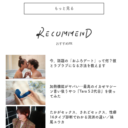
もっと見る
おすすめPR
今、話題の「おふろデート」って何？彼
とラブラブになる方法を教えます
加熱機能がヤバい…最高のイカせマシー
ン青い吸うやつ『Tara S 2代目』を使っ
てみた
たかがセックス。されどセックス。性癖
16タイプ診断でわかる流派の違い／妹
尾ユウカ