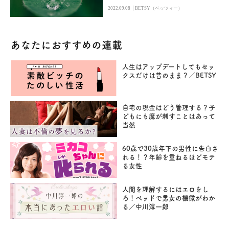
|
2022.09.08
BETSY（ベッツィー）
あなたにおすすめの連載
人生はアップデートしてもセッ
クスだけは昔のまま？／BETSY
自宅の現金はどう管理する？子
どもにも魔が刺すことはあって
当然
60歳で30歳年下の男性に告白さ
れる！？年齢を重ねるほどモテ
る女性
人間を理解するにはエロをし
ろ！ベッドで男女の機微がわか
る／中川淳一郎