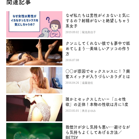
関連記事
なぜ私たちは男性がイカないと気に
するの？射精がないと絶望しちゃう
系女子
|
2019.09.02
菊池美佳子
クンニしてくれない彼でも夢中で舐
めてしまう…美味しいアソコの作り
方
2016.07.08
○○が原因でセックスレスに！？興
奮スイッチが入りづらいカラダとは
|
2016.04.26
遠藤遊佐
誰かとセックスしたい＝「ニセ性
欲」の正体！本物の性欲は月に1度
|
2023.05.01
奥谷まゆみ
我慢汁が少し気持ち悪い…避けなが
ら気持ちよくしてあげる方法／
BETSY