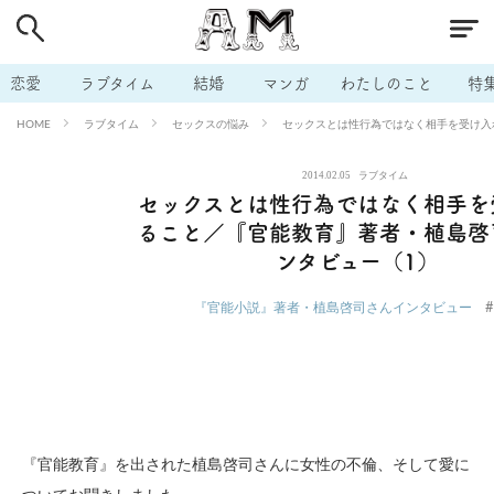
# 付き合いたい
# 男の本音
# セフレ
# 浮気
# 不倫
# 出会う方法
# マッチングアプリ
# ラブグッズ
# 体の相
恋愛
ラブタイム
結婚
マンガ
わたしのこと
特
# イケない
# ビッチの話
# エロスポット
# キャリア
ラブタイム
セックスの悩み
セックスとは性行為ではなく相手を受け入
HOME
# 恋愛相談
# モテテク
# セフレから本命へ
# 結婚したい
2014.02.05
ラブタイム
# セフレがほしい
# 夫婦の悩み
# おもしろライフ
セックスとは性行為ではなく相手を
ること／『官能教育』著者・植島啓
ンタビュー（1）
#
『官能小説』著者・植島啓司さんインタビュー
『官能教育』を出された植島啓司さんに女性の不倫、そして愛に