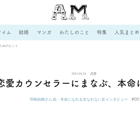
タイム
結婚
マンガ
わたしのこと
特集
人気まとめ
るためのヒント
2013.04.10
恋愛
の恋愛カウンセラーにまなぶ、本命
#00
羽林由鶴さん 続・本命になれる女なれない女インタビュー