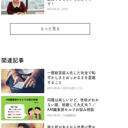
て！
|
2013.04.24
#003
もっと見る
関連記事
一億総芸能人化した社会で恥
ずかしさとおっかなさを意識
すること
|
2025.08.06
肉乃小路ニクヨ
同棲は楽しいけど、性欲がわか
ない彼。結婚して大丈夫？／
AM編集部セルフお悩み相談
|
2023.08.06
AM編集部
終止符があるから世界は愛お