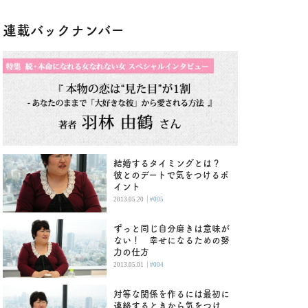
連載バックナンバー
結婚するタイミングとは？
彼とのデートで気をつけるポ
イント
|
2013.05.20
#005
ずっと同じ自分磨きは意味が
ない！ 幸せになるための努
力の仕方
|
2013.05.01
#004
対等な関係を作るには最初に
連絡するときから気をつけ