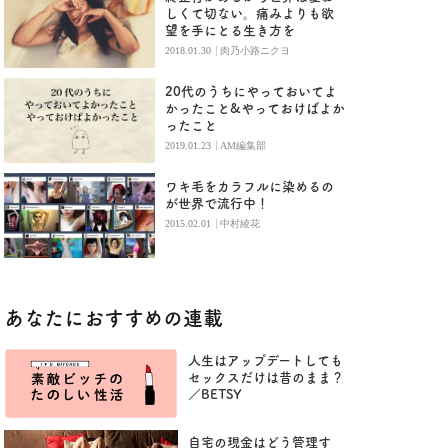
しくて切ない。痛みよりも欲
望を手にとる生き方を
|
2018.01.30
肉乃小路ニクヨ
20代のうちにやっておいてよ
かったこと&やっておけばよか
ったこと
|
2019.01.23
AM編集部
ワキ毛をカラフルに染めるの
が世界で流行中！
|
2015.02.01
中村綾花
あなたにおすすめの連載
人生はアップデートしても
セックスだけは昔のまま？
／BETSY
自宅の現金はどう管理す