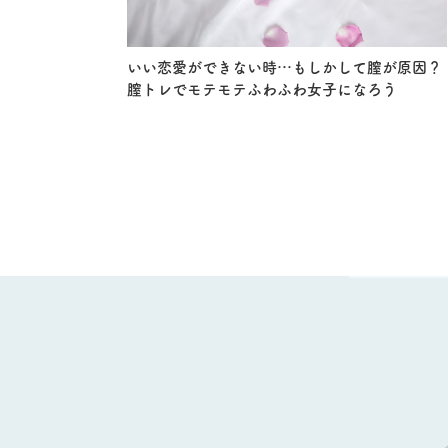
いい恋愛ができない時…もしかして膣が原因？
膣トレでモテモテふわふわ女子になろう