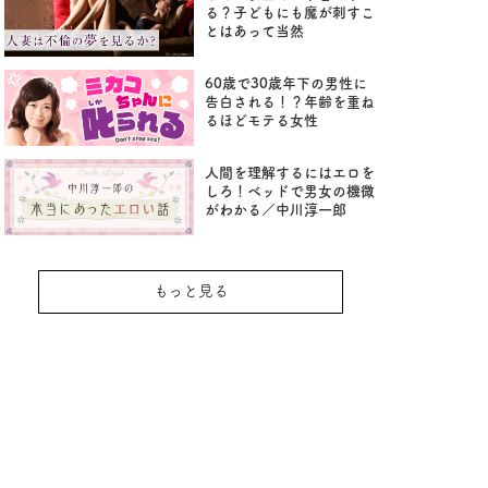
る？子どもにも魔が刺すこ
とはあって当然
60歳で30歳年下の男性に
告白される！？年齢を重ね
るほどモテる女性
人間を理解するにはエロを
しろ！ベッドで男女の機微
がわかる／中川淳一郎
もっと見る