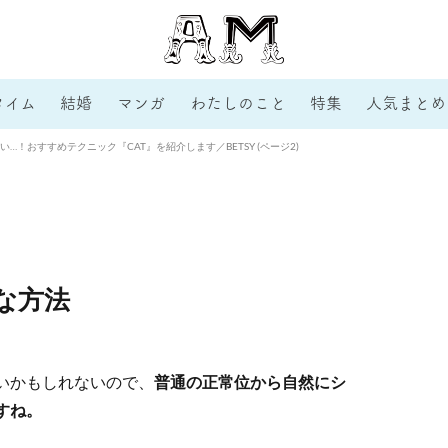
タイム
結婚
マンガ
わたしのこと
特集
人気まとめ
…！おすすめテクニック『CAT』を紹介します／BETSY (ページ2)
な方法
いかもしれないので、
普通の正常位から自然にシ
すね。