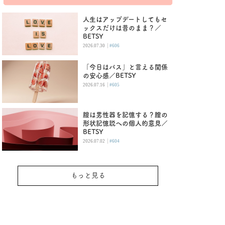
人生はアップデートしてもセ
ックスだけは昔のまま？／
BETSY
|
2026.07.30
#606
「今日はパス」と言える関係
の安心感／BETSY
|
2026.07.16
#605
腟は男性器を記憶する？膣の
形状記憶説への個人的意見／
BETSY
|
2026.07.02
#604
もっと見る