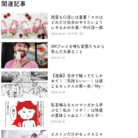
関連記事
視覚も口淫には重要！エロは
どれだけ自分のやりたいよう
にやるかが大事／中川淳一郎
|
2024.09.09
中川淳一郎
SMプレイを嗜む変態たちから
学んだ大事なこと
2016.07.25
【漫画】自分で触ってたしか
めて！「気持ちいい…」は感
じるセックスの第一歩／My
roots（５）
2018.03.20
乳首噛みをエロマンガから学
ぶな！私の「イヤ！」は快感
の意味じゃねえ！／あむ子の
日常(68)
2016.08.05
ピストンだけがセックスじゃ