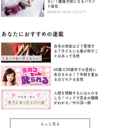
ない！腰痛予防になるバウン
ド座位
|
2016.04.10
OliviA（オリビア）
あなたにおすすめの連載
自宅の現金はどう管理す
る？子どもにも魔が刺すこ
とはあって当然
60歳で30歳年下の男性に
告白される！？年齢を重ね
るほどモテる女性
人間を理解するにはエロを
しろ！ベッドで男女の機微
がわかる／中川淳一郎
もっと見る