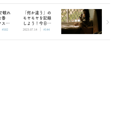
Xで観れ
「何か違う」の
な番
モヤモヤを記録
クス部
しよう！今日よ
|
|
ら快楽
りもっとよくな
#502
2023.07.14
#144
で／
るセックス手帳