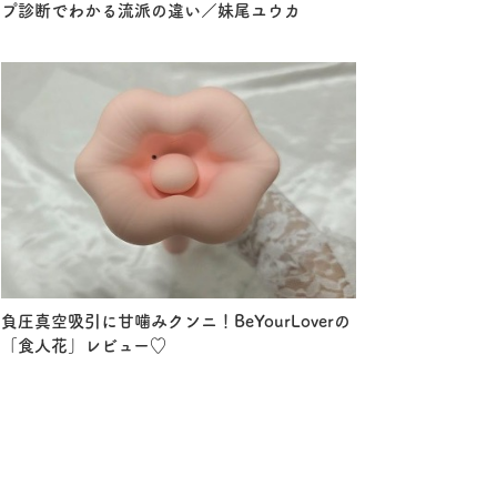
プ診断でわかる流派の違い／妹尾ユウカ
負圧真空吸引に甘噛みクンニ！BeYourLoverの
「食人花」レビュー♡