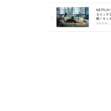
NETFLI
るエッチ
組！セッ
屋作りか
2023.07.06
の解明ま
BETSY