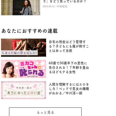
ラ」をどう思っているのか？
|
2014.09.15
中村綾花
あなたにおすすめの連載
自宅の現金はどう管理す
る？子どもにも魔が刺すこ
とはあって当然
60歳で30歳年下の男性に
告白される！？年齢を重ね
るほどモテる女性
人間を理解するにはエロを
しろ！ベッドで男女の機微
がわかる／中川淳一郎
もっと見る