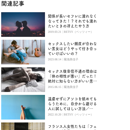
関連記事
関係が長いセフレに濡れなく
なってきた！？それでも濡れ
たいときの冴えたやり方
|
2019.03.21
BETSY（ベッツィー）
セックスしたい頻度が合わな
い男女はどうやって付き合っ
ていけばいいの？
|
2023.08.14
菊池美佳子
セックス後音信不通の理由は
「体の相性が悪い」だった！
絶対に知らない方がいい男の
本音
|
2015.06.15
菊池美佳子
遠慮せずにアソコを舐めても
らうために。自分から避ける
人に試してほしい方法／
BETSY
|
2022.10.20
BETSY（ベッツィー）
フランス人女性たちは「フェ