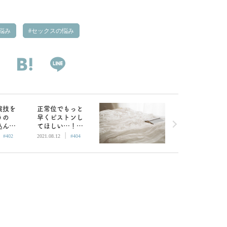
悩み
セックスの悩み
演技を
正常位でもっと
うの
早くピストンし
込んで
てほしい…！言
|
|
実は
えない時は手と
#402
2021.08.12
#404
喘ぎ
り足とり腰とり
で伝えよう