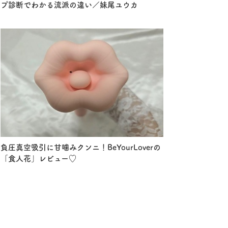
プ診断でわかる流派の違い／妹尾ユウカ
負圧真空吸引に甘噛みクンニ！BeYourLoverの
「食人花」レビュー♡