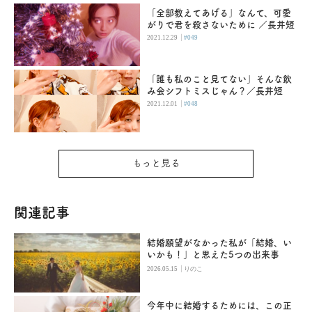
「全部教えてあげる」なんて、可愛
がりで君を殺さないために ／長井短
|
2021.12.29
#049
「誰も私のこと見てない」そんな飲
み会シフトミスじゃん？／長井短
|
2021.12.01
#048
もっと見る
関連記事
結婚願望がなかった私が「結婚、い
いかも！」と思えた5つの出来事
|
2026.05.15
りのこ
今年中に結婚するためには、この正