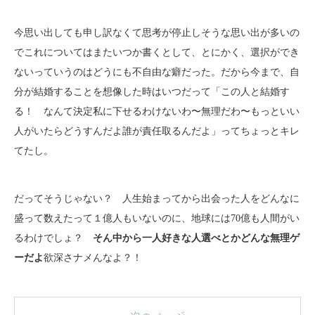
今思い出しても申し訳なくて思考が停止しそうな思い出が多いの
でこれについてはまたいつか書くとして、とにかく、選択ができ
ないっていうのはどうにも不自由な癖だった。だから今まで、自
分が結婚することを想像した時はいつだって「この人と結婚す
る！ なんて決定私に下せるわけないわ〜無理だわ〜もっといい
人がいたらどうすんだよ誰が責任取るんだよ」ってちょっとキレ
てたし。
だってそうじゃない？ 人生始まってから出会った人をどんなに
盛って数えたって１億人もいないのに、地球には70億も人間がい
るわけでしょ？
そん中から一人好きな人選べとかどんな無理ゲ
ーだよ
欲深さナメんなよ？！