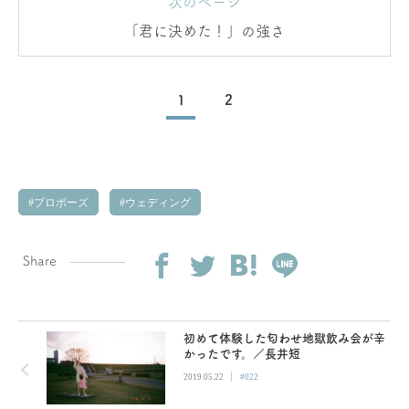
次のページ
「君に決めた！」の強さ
1
2
プロポーズ
ウェディング
Share
初めて体験した匂わせ地獄飲み会が辛
かったです。／長井短
|
2019.05.22
#022