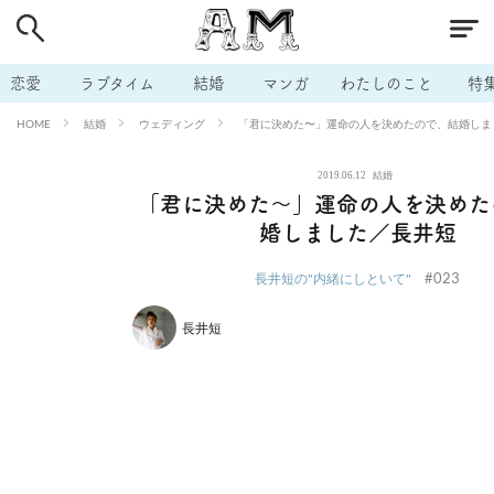
# 付き合いたい
# 男の本音
# セフレ
# 浮気
# 不倫
# 出会う方法
# マッチングアプリ
# ラブグッズ
# 体の相
恋愛
ラブタイム
結婚
マンガ
わたしのこと
特
# イケない
# ビッチの話
# エロスポット
# キャリア
結婚
ウェディング
「君に決めた〜」運命の人を決めたので、結婚しま
HOME
# 恋愛相談
# モテテク
# セフレから本命へ
# 結婚したい
2019.06.12
結婚
# セフレがほしい
# 夫婦の悩み
# おもしろライフ
「君に決めた〜」運命の人を決めた
婚しました／長井短
#023
長井短の"内緒にしといて"
長井短