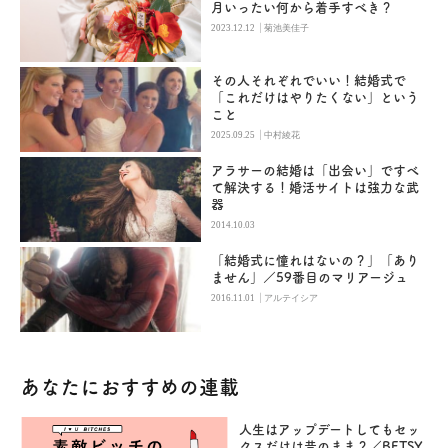
月いったい何から着手すべき？
|
2023.12.12
菊池美佳子
その人それぞれでいい！結婚式で
「これだけはやりたくない」という
こと
|
2025.09.25
中村綾花
アラサーの結婚は「出会い」ですべ
て解決する！婚活サイトは強力な武
器
2014.10.03
「結婚式に憧れはないの？」「あり
ません」／59番目のマリアージュ
|
2016.11.01
アルテイシア
あなたにおすすめの連載
人生はアップデートしてもセッ
クスだけは昔のまま？／BETSY