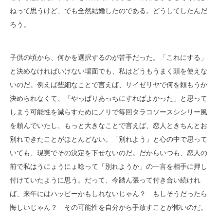
ねって思うけど、でも全然結婚したのである。どうしてしたんだ
ろう。
子供の頃から、何かを選択するのが苦手だった。「これにする」
と決めなければいけない場面でも、私はどうもうまく頭を使えな
いのだ。例えば些細なことで言えば、サイゼリヤで何を頼もうか
決められなくて、「やっぱりあっちにすればよかった」と思って
しまう可能性を減らすためにノリで毎回タラコソースシシリー風
を頼んでいたし、もっと大きなことで言えば、恋人ときちんとお
別れできたことがほとんどない。「別れよう」と心の中で思って
いても、現実でその決定を下せないのだ。だからいつも、恋人の
前で私はうにょうにょ唸って「別れようか」の一言を相手に押し
付けていたように思う。だって、今踏ん張って付き合い続けれ
ば、来年にはハッピーかもしれないじゃん？ もしそうだったら
悔しいじゃん？ その可能性を自分から手放すことが怖いのだ。