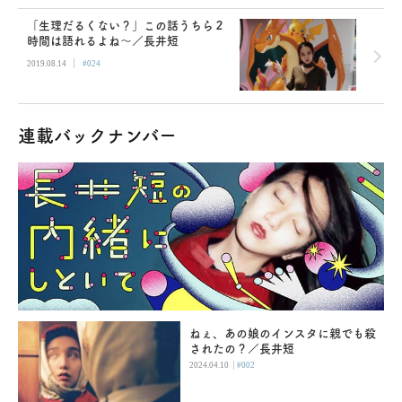
「生理だるくない？」この話うちら２
時間は語れるよね〜／長井短
|
2019.08.14
#024
連載バックナンバー
ねぇ、あの娘のインスタに親でも殺
されたの？／長井短
|
2024.04.10
#002