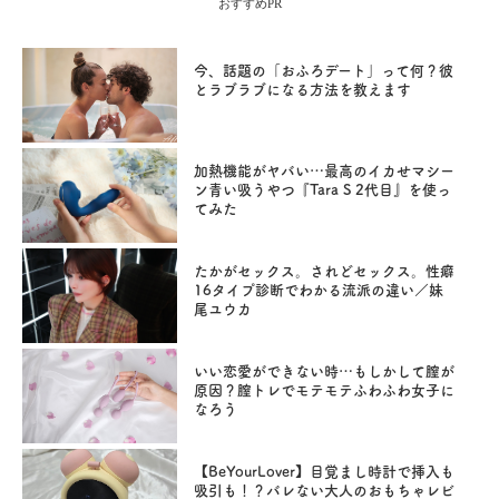
おすすめPR
今、話題の「おふろデート」って何？彼
とラブラブになる方法を教えます
加熱機能がヤバい…最高のイカせマシー
ン青い吸うやつ『Tara S 2代目』を使っ
てみた
たかがセックス。されどセックス。性癖
16タイプ診断でわかる流派の違い／妹
尾ユウカ
いい恋愛ができない時…もしかして膣が
原因？膣トレでモテモテふわふわ女子に
なろう
【BeYourLover】目覚まし時計で挿入も
吸引も！？バレない大人のおもちゃレビ