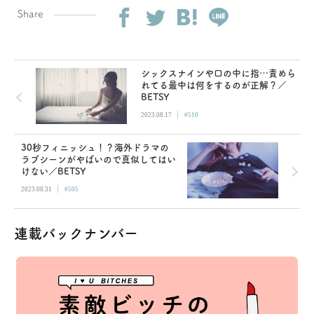
Share
シックスナインや口の中に指…責めら
れてる最中は何をするのが正解？／
BETSY
|
2023.08.17
#510
30秒フィニッシュ！？海外ドラマの
ラブシーンがやばいので真似してはい
けない／BETSY
|
2023.08.31
#505
連載バックナンバー