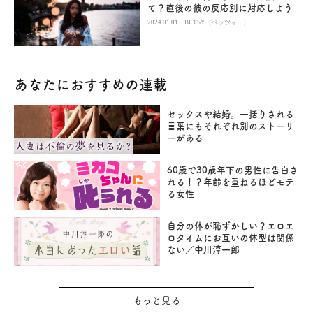
て？直後の彼の反応別に対応しよう
|
2024.01.01
BETSY（ベッツィー）
あなたにおすすめの連載
セックスや結婚。一括りされる
言葉にもそれぞれ別のストーリ
ーがある
60歳で30歳年下の男性に告白さ
れる！？年齢を重ねるほどモテ
る女性
自分の体が恥ずかしい？エロエ
ロタイムにお互いの体型は関係
ない／中川淳一郎
もっと見る