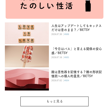
人生はアップデートしてもセックス
だけは昔のまま？／BETSY
|
2026.07.30
#606
「今日はパス」と言える関係の安心
感／BETSY
|
2026.07.16
#605
腟は男性器を記憶する？膣の形状記
憶説への個人的意見／BETSY
|
2026.07.02
#604
もっと見る