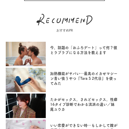
おすすめPR
今、話題の「おふろデート」って何？彼
とラブラブになる方法を教えます
加熱機能がヤバい…最高のイカせマシー
ン青い吸うやつ『Tara S 2代目』を使っ
てみた
たかがセックス。されどセックス。性癖
16タイプ診断でわかる流派の違い／妹
尾ユウカ
いい恋愛ができない時…もしかして膣が