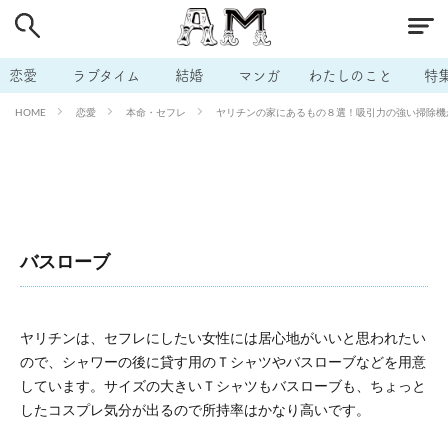
# 付き合いたい
# 男の本音
# セフレ
# 浮気
# 不倫
# 出会う方法
# マッチングアプリ
恋愛
ラブタイム
結婚
マンガ
わたしのこと
特
# ラブグッズ
# 体の相性
# イケない
恋愛
本命・セフレ
ヤリチンの家にあるもの８選！吸引力の強い掃除機から酎
HOME
# ビッチの話
# エロスポット
# キャリア
# 恋愛相談
# モテテク
# セフレから本命へ
# 結婚したい
# セフレがほしい
# 夫婦の悩み
# おもしろライフ
バスローブ
ヤリチンは、セフレにしたい女性には居心地がいいと思われたい
ので、シャワーの後に貸す用のＴシャツやバスローブなどを用意
しています。サイズの大きいＴシャツもバスローブも、ちょっと
したコスプレ気分が出るので所持率はかなり高いです。