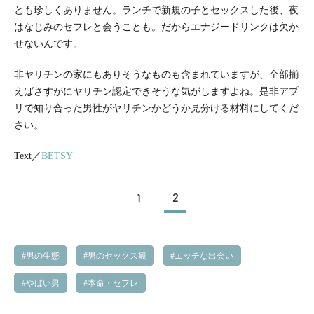
とも珍しくありません。ランチで新規の子とセックスした後、夜
はなじみのセフレと会うことも。だからエナジードリンクは欠か
せないんです。
非ヤリチンの家にもありそうなものも含まれていますが、全部揃
えばさすがにヤリチン認定できそうな気がしますよね。是非アプ
リで知り合った男性がヤリチンかどうか見分ける材料にしてくだ
さい。
Text／
BETSY
1
2
男の生態
男のセックス観
エッチな出会い
やばい男
本命・セフレ