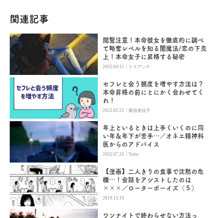
関連記事
閲覧注意！本命彼女を徹底的に調べ
て略奪レベルを知る闇魔法/恋の下克
上！本命女子に昇格する秘密
|
2025.04.11
トイアンナ
セフレと会う頻度を増やす方法は？
本命昇格の前にとにかく会わせてく
れ！
|
2022.02.21
菊池美佳子
年上といるときは上手くいくのに同
い年＆年下が苦手…／オネエ精神科
医からのアドバイス
|
2025.07.23
Tomy
【漫画】二人きりの食事で沈黙の危
機…！会話をアシストしたのは
×××／ローターボーイズ（５）
2019.11.19
ワンナイトで終わらせない方法っ