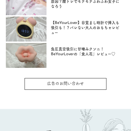
原因？膣トレでモテモテふわふわ女子に
なろう
【BeYourLover】目覚まし時計で挿入も
吸引も！？バレない大人のおもちゃレビ
ュー
負圧真空吸引に甘噛みクンニ！
BeYourLoverの「食人花」レビュー♡
広告のお問い合わせ