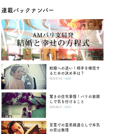
連載バックナンバー
結婚への迷い！相手を確信す
るための決め手は？
|
2026.07.01
#056
驚きの住宅事情！パリの家探
しで気を付けること
|
2026.06.17
#053
言葉での意思疎通なしで本気
の恋は無理