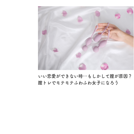
いい恋愛ができない時…もしかして膣が原因？
膣トレでモテモテふわふわ女子になろう