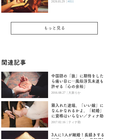
|
2026.05.29
#051
もっと見る
関連記事
中国語の「抜」に期待をした
ら痛い目に…風俗浮気未遂も
許せる「心の余裕」
|
2016.08.27
大泉りか
籍入れた途端、「いい嫁」に
なんかなれるかよ。「結婚」
に資格はいらない／ティナ助
|
2017.02.16
ティナ助
3人に1人が離婚！長続きする