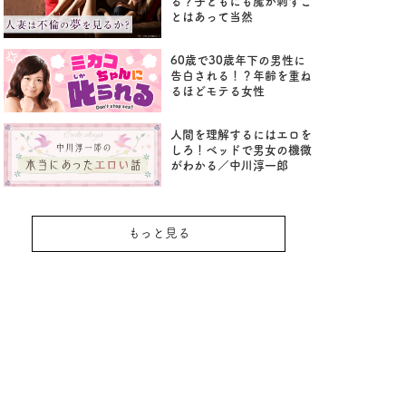
る？子どもにも魔が刺すこ
とはあって当然
60歳で30歳年下の男性に
告白される！？年齢を重ね
るほどモテる女性
人間を理解するにはエロを
しろ！ベッドで男女の機微
がわかる／中川淳一郎
もっと見る