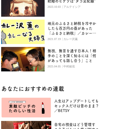
結婚のヒケツは“タコ足配線”
|
2023.10.03
アルテイシア
地元のふるさと納税を冷やか
したら百万円の壺があった
「ふるさと納税」／カレー沢
薫
|
2021.07.19
カレー沢薫
無視、無言を通す日本人！相
手のことを深く知るには「何
があっても話し合う」こと
|
2025.04.05
中村綾花
あなたにおすすめの連載
人生はアップデートしても
セックスだけは昔のまま？
／BETSY
自宅の現金はどう管理す