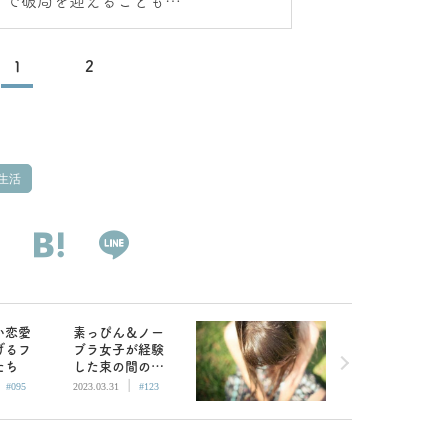
アで破局を迎えることもあ
る！？
1
2
生活
い恋愛
素っぴん＆ノー
げるフ
ブラ女子が経験
たち
した束の間の
|
|
「ゆるふわ女
#095
2023.03.31
#123
子」