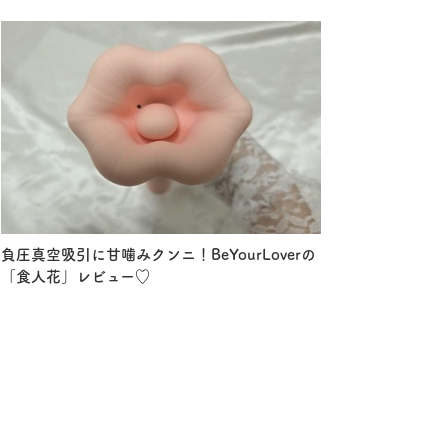
負圧真空吸引に甘噛みクンニ！BeYourLoverの
「食人花」レビュー♡