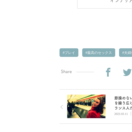
インテリ
プレイ
最高のセックス
夫婦
Share
節操のな
を繰り広
ランス人
2023.03.11