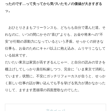
ったのです…って失ってから気づいたモノの価値が大きすぎる
ッ。
おひとりさまもフリーランスも、どちらも自分で選んだ道。そ
れなのに、いつの間にかその“喜び”よりも、お金や将来への“不
安”が行動の原動力になっているという矛盾。せっかくの好きな
仕事も、お金のためにキャパ以上に抱え込み、ムリヤリこなして
いる始末です。
だいたい東京は家賃が高すぎるんじゃー、と自分の読みの甘さを
棚上げしてしっかり責任転嫁しつつ、完全に「いま東京で消耗し
ています」状態に。不安にガッチリフォーカスが合うと、せっか
く新しい仕事の話が舞い込んでも手を挙げる気力が湧かなかった
りして、ますます悪循環の四面楚歌なのでした。
次のページ