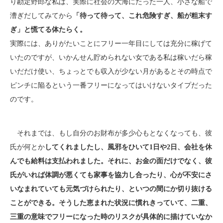
り勘定野郎な私は、実際に社会の大海にたった一人、小さな船で
漕ぎだしてみてから
「待って待って、これ危険すぎ、船が粗末す
ぎ」と慌てる体たらく。
実際には、ありがたいことにフリー一年目にしては充分に稼げて
いたのですが、いかんせん貯められない女である私は稼いだら稼
いだだけ使い、ちょっとでも収入が少ない月があるとその時点で
ピンチに陥るという一番フリーになってはいけないタイプだった
のです。
それまでは、もし自分のお財布が多少心もとなくなっても、彼
氏が何とか
してくれましたし、風邪をひいて1日や2日、会社を休
んでも給料は支払われました。それに、
お金の面だけでなく、彼
氏がいれば体調が悪くても家事を協力し合ったり、心が不安にさ
いなまれていても元気づけられたり、といつの間にか切り抜ける
ことができる。
そうした恵まれた状況に慣れきっていて、二重、
三重の意味でフリーになった時のリスクが具体的に描けていなか