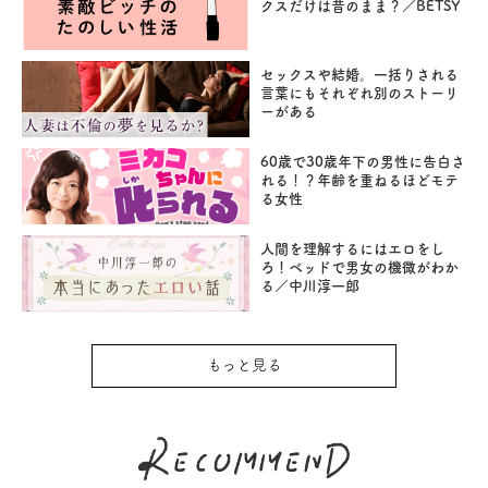
クスだけは昔のまま？／BETSY
セックスや結婚。一括りされる
言葉にもそれぞれ別のストーリ
ーがある
60歳で30歳年下の男性に告白さ
れる！？年齢を重ねるほどモテ
る女性
人間を理解するにはエロをし
ろ！ベッドで男女の機微がわか
る／中川淳一郎
もっと見る