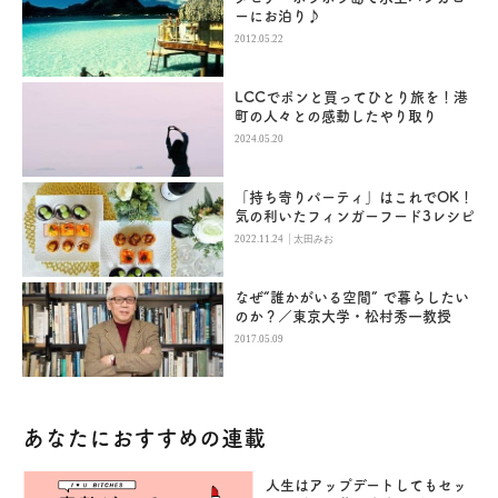
ーにお泊り♪
2012.05.22
LCCでポンと買ってひとり旅を！港
町の人々との感動したやり取り
2024.05.20
「持ち寄りパーティ」はこれでOK！
気の利いたフィンガーフード3レシピ
|
2022.11.24
太田みお
なぜ“誰かがいる空間” で暮らしたい
のか？／東京大学・松村秀一教授
2017.05.09
あなたにおすすめの連載
人生はアップデートしてもセッ