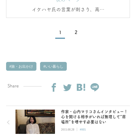
イケハヤ氏の言葉が刺さり、高知
への移住を決意
1
2
旅・お出かけ
いい暮らし
Share
作家・山内マリコさんインタビュー！
心を開ける相手がいれば無理して“居
場所”を増やす必要はない
|
2015.08.28
#005