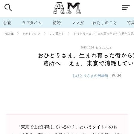
# 付き合いたい
# 男の本音
# セフレ
# 浮気
# 不倫
# 出会う方法
# マッチングアプリ
# ラブグッズ
# 体の相
恋愛
ラブタイム
結婚
マンガ
わたしのこと
特
# イケない
# ビッチの話
# エロスポット
# キャリア
わたしのこと
いい暮らし
おひとりさま、生まれ育った街から新たな居
HOME
# 恋愛相談
# モテテク
# セフレから本命へ
# 結婚したい
2015.10.26
わたしのこと
# セフレがほしい
# 夫婦の悩み
# おもしろライフ
おひとりさま、生まれ育った街から
場所へ －えぇ、東京で消耗して
#004
おひとりさまの居場所
「東京でまだ消耗しているの？」というタイトルのも