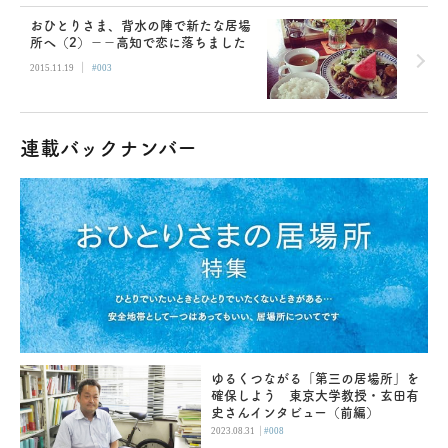
おひとりさま、背水の陣で新たな居場
所へ（2）−−高知で恋に落ちました
|
2015.11.19
#003
連載バックナンバー
ゆるくつながる「第三の居場所」を
確保しよう 東京大学教授・玄田有
史さんインタビュー（前編）
|
2023.08.31
#008