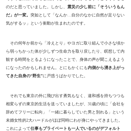
のだと思っていました。しかし、
震災の少し前に「そういうもん
だ」が一変。
突如として「なんか…自分のなかに自然が足りない
気がするッ」という衝動が生まれたのです。
その何年か前から「冷えとり」やヨガに取り組んで小さな頃か
ら弱っちかった体が少しずつ生命力を取り戻したり、瞑想して内
観する時間をとるようになったことで、身体の声が聞こえるよう
になったのかもしれません。とにもかくにも
内側から湧き上がっ
てきた自身の“野生”
に戸惑うばかりでした。
それでも東京の外に飛び出す勇気もなく、違和感を持ちつつも
相変らずの東京的生活を送っていましたが、31歳の頃に「会社を
辞めてフリーに転向」「一緒に暮らしていた男と別れる」という
未婚女性的2大ハードルがほぼ同時にわが身にやってきました。
これによって
仕事もプライベートも一人でいるのがデフォルト