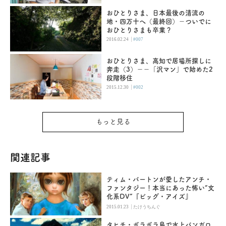
おひとりさま、日本最後の清流の
地・四万十へ（最終回）－ついでに
おひとりさまも卒業？
|
2016.02.24
#007
おひとりさま、高知で居場所探しに
奔走（3）−−「沢マン」で始めた2
段階移住
|
2015.12.30
#002
もっと見る
関連記事
ティム・バートンが愛したアンチ・
ファンタジー！本当にあった怖い“文
化系DV”『ビッグ・アイズ』
|
2015.01.23
たけうちんぐ
タヒチ・ボラボラ島で水上バンガロ