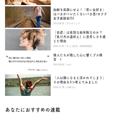
加齢を武器にせよ！「若い女好き」
はバカがバレたくないバカ男/オクテ
女子座談会(5)
|
2015.08.26
アルテイシア
「自虐」は有効な処世術なのか？
『負け犬の遠吠え』に息苦しさを感
じた理由
|
2019.11.02
チェコ好き（和田真里奈）
偉人たちが残した心に響くブス格
言 1
|
2012.09.03
かや
「人は裸になると浮かれてしまう」
その理由を3つ考えてみました
|
2020.11.28
大泉りか
あなたにおすすめの連載