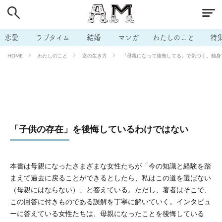
# 付き合いたい
# 男の本音
# セフレ
# 浮気
# 不倫
# 出会う方法
# マッチングアプリ
恋愛
ラブタイム
結婚
マンガ
わたしのこと
特
# ラブグッズ
# 体の相性
# イケない
わたしのこと
女の生き方
『母親になって後悔してる』で気づく。独身で
HOME
# ビッチの話
# エロスポット
# キャリア
# 恋愛相談
# モテテク
# セフレから本命へ
# 結婚したい
# セフレがほしい
# 夫婦の悩み
# おもしろライフ
「子供の存在」を後悔しているわけではない
本書は母親になったさまざまな女性たちが「今の知識と経験を踏
まえて過去に戻ることができるとしたら、私はこの道を選ばない
（母親にはならない）」と答えている。ただし、著者はそこで、
この回答に付きものである誤解を丁寧に解いていく。インタビュ
ーに答えている女性たちは、母親になったことを後悔している