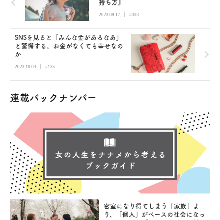
持ち方』
|
2023.09.17
#033
SNSを見ると「みんな金があるなあ」
と驚愕する。お金がなくても幸せなの
か
|
2023.10.04
#135
連載バックナンバー
密室になり得てしまう「家族」よ
り、「個人」がベースの社会になっ