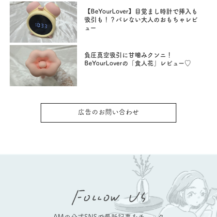
【BeYourLover】目覚まし時計で挿入も
吸引も！？バレない大人のおもちゃレビ
ュー
負圧真空吸引に甘噛みクンニ！
BeYourLoverの「食人花」レビュー♡
広告のお問い合わせ