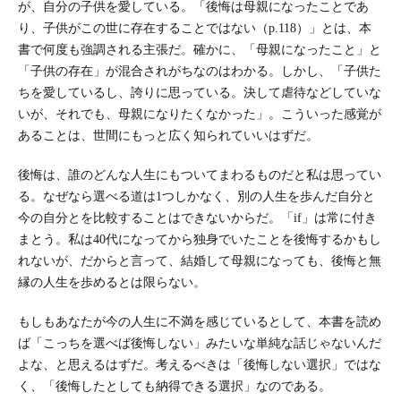
が、自分の子供を愛している。「後悔は母親になったことであ
り、子供がこの世に存在することではない（p.118）」とは、本
書で何度も強調される主張だ。確かに、「母親になったこと」と
「子供の存在」が混合されがちなのはわかる。しかし、「子供た
ちを愛しているし、誇りに思っている。決して虐待などしていな
いが、それでも、母親になりたくなかった」。こういった感覚が
あることは、世間にもっと広く知られていいはずだ。
後悔は、誰のどんな人生にもついてまわるものだと私は思ってい
る。なぜなら選べる道は1つしかなく、別の人生を歩んだ自分と
今の自分とを比較することはできないからだ。「if」は常に付き
まとう。私は40代になってから独身でいたことを後悔するかもし
れないが、だからと言って、結婚して母親になっても、後悔と無
縁の人生を歩めるとは限らない。
もしもあなたが今の人生に不満を感じているとして、本書を読め
ば「こっちを選べば後悔しない」みたいな単純な話じゃないんだ
よな、と思えるはずだ。考えるべきは「後悔しない選択」ではな
く、「後悔したとしても納得できる選択」なのである。