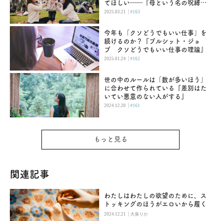
てほしい――『母という名の呪縛
娘という牢獄』
|
2025.03.21
#163
今年も「クソどうでもいい仕事」を
続けるのか？『ブルシット・ジョ
ブ クソどうでもいい仕事の理論』
|
2025.01.24
#162
世の中のルールは「数が多いほう」
に合わせて作られている『差別はた
いてい悪意のない人がする』
|
2024.12.20
#161
もっと見る
関連記事
わたしはわたしの欲望のために、ス
トッキングのほうがエロいから履く
|
2024.12.21
大泉りか