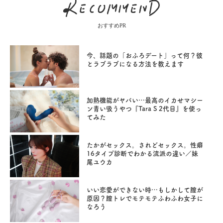
おすすめPR
今、話題の「おふろデート」って何？彼
とラブラブになる方法を教えます
加熱機能がヤバい…最高のイカせマシー
ン青い吸うやつ『Tara S 2代目』を使っ
てみた
たかがセックス。されどセックス。性癖
16タイプ診断でわかる流派の違い／妹
尾ユウカ
いい恋愛ができない時…もしかして膣が
原因？膣トレでモテモテふわふわ女子に
なろう