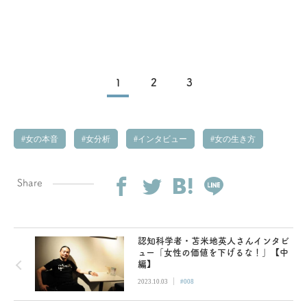
1
2
3
女の本音
女分析
インタビュー
女の生き方
Share
認知科学者・苫米地英人さんインタビ
ュー「女性の価値を下げるな！」【中
編】
|
2023.10.03
#008