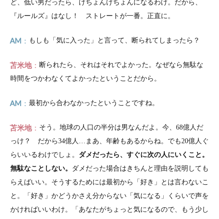
ど、低い男だったら、けちょんけちょんになるわけ。だから、
『ルールズ』はなし！ ストレートが一番。正直に。
AM
もしも「気に入った」と言って、断られてしまったら？
苫米地
断られたら、それはそれでよかった。なぜなら無駄な
時間をつかわなくてよかったということだから。
AM
最初から合わなかったということですね。
苫米地
そう。地球の人口の半分は男なんだよ。今、68億人だ
っけ？ だから34億人…まあ、年齢もあるからね。でも20億人ぐ
らいいるわけでしょ。
ダメだったら、すぐに次の人にいくこと。
無駄なことしない。
ダメだった場合はきちんと理由を説明しても
らえばいい。そうするためには最初から「好き」とは言わないこ
と。「好き」かどうかさえ分からない「気になる」くらいで声を
かければいいわけ。「あなたがちょっと気になるので、もう少し