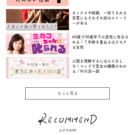
セックスや結婚。一括りされる
言葉にもそれぞれ別のストーリ
ーがある
60歳で30歳年下の男性に告白さ
れる！？年齢を重ねるほどモテ
る女性
人間を理解するにはエロをし
ろ！ベッドで男女の機微がわか
る／中川淳一郎
もっと見る
おすすめPR