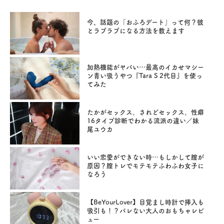
今、話題の「おふろデート」って何？彼
とラブラブになる方法を教えます
加熱機能がヤバい…最高のイカせマシー
ン青い吸うやつ『Tara S 2代目』を使っ
てみた
たかがセックス。されどセックス。性癖
16タイプ診断でわかる流派の違い／妹
尾ユウカ
いい恋愛ができない時…もしかして膣が
原因？膣トレでモテモテふわふわ女子に
なろう
【BeYourLover】目覚まし時計で挿入も
吸引も！？バレない大人のおもちゃレビ
ュー