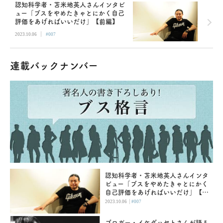
認知科学者・苫米地英人さんインタビ
ュー「ブスをやめたきゃとにかく自己
評価をあげればいいだけ」【前編】
|
2023.10.06
#007
連載バックナンバー
認知科学者・苫米地英人さんインタ
ビュー「ブスをやめたきゃとにかく
自己評価をあげればいいだけ」【前
編】
|
2023.10.06
#007
ブロガー・イケダハヤトさんが語る