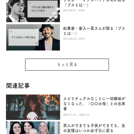
「ブスとは…」
|
2012.09.21
#006
起業家・家入一真さんが語る「ブス
とは…」
|
2012.09.19
#005
もっと見る
関連記事
スピリチュアルなことに一切興味が
なくなった、「〇〇の母」との出来
事
|
2022.11.13
大泉りか
恋人ができても子供ができても、女
の友情はいつか必ず元に戻る