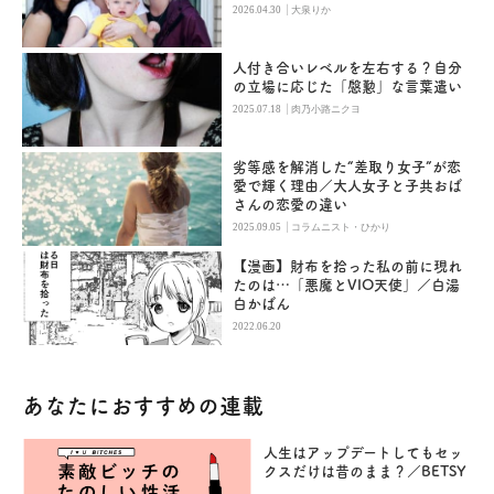
|
2026.04.30
大泉りか
人付き合いレベルを左右する？自分
の立場に応じた「慇懃」な言葉遣い
|
2025.07.18
肉乃小路ニクヨ
劣等感を解消した“差取り女子”が恋
愛で輝く理由／大人女子と子共おば
さんの恋愛の違い
|
2025.09.05
コラムニスト・ひかり
【漫画】財布を拾った私の前に現れ
たのは…「悪魔とVIO天使」／白湯
白かばん
2022.06.20
あなたにおすすめの連載
人生はアップデートしてもセッ
クスだけは昔のまま？／BETSY