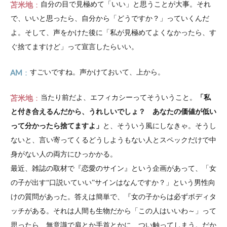
苫米地
自分の目で見極めて「いい」と思うことが大事。それ
で、いいと思ったら、自分から「どうですか？」っていくんだ
よ。そして、声をかけた後に「私が見極めてよくなかったら、す
ぐ捨てますけど」って宣言したらいい。
AM
すごいですね。声かけておいて、上から。
苫米地
当たり前だよ、エフィカシーってそういうこと。
「私
と付き合えるんだから、うれしいでしょ？ あなたの価値が低い
って分かったら捨てますよ」
と、そういう風にしなきゃ。そうし
ないと、言い寄ってくるどうしようもない人とスペックだけで中
身がない人の両方にひっかかる。
最近、雑誌の取材で『恋愛のサイン』という企画があって、「女
の子が出す“口説いていい”サインはなんですか？」という男性向
けの質問があった。答えは簡単で、『女の子からは必ずボディタ
ッチがある。それは人間も生物だから「この人はいいわ～」って
思ったら、無意識で肩とか手首とかに、つい触ってしまう。だか