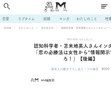
# 付き合いたい
# 男の本音
# セフレ
# 浮気
# 不倫
# 出会う方法
# マッチングアプリ
# ラブグッズ
# 体の相
恋愛
ラブタイム
結婚
マンガ
わたしのこと
特
# イケない
# ビッチの話
# エロスポット
# キャリア
わたしのこと
女の生き方
認知科学者・苫米地英人さんインタビュー「
HOME
# 恋愛相談
# モテテク
# セフレから本命へ
# 結婚したい
2023.10.04
わたしのこと
# セフレがほしい
# 夫婦の悩み
# おもしろライフ
認知科学者・苫米地英人さんイン
「恋の必勝法は女性から”情報開示
ろ！」【後編】
#009
著名人の書き下ろしあり！ブス格言
AM編集部