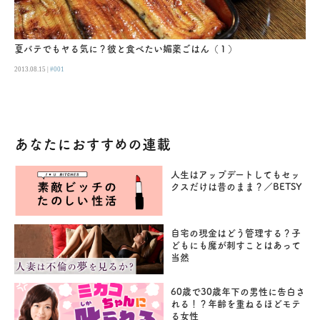
夏バテでもヤる気に？彼と食べたい媚薬ごはん（１）
2013.08.15 |
#001
あなたにおすすめの連載
人生はアップデートしてもセッ
クスだけは昔のまま？／BETSY
自宅の現金はどう管理する？子
どもにも魔が刺すことはあって
当然
60歳で30歳年下の男性に告白さ
れる！？年齢を重ねるほどモテ
る女性