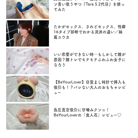
ン青い吸うやつ『Tara S 2代目』を使っ
てみた
たかがセックス。されどセックス。性癖
16タイプ診断でわかる流派の違い／妹
尾ユウカ
いい恋愛ができない時…もしかして膣が
原因？膣トレでモテモテふわふわ女子に
なろう
【BeYourLover】目覚まし時計で挿入も
吸引も！？バレない大人のおもちゃレビ
ュー
負圧真空吸引に甘噛みクンニ！
BeYourLoverの「食人花」レビュー♡