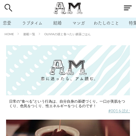
# 付き合いたい
# 男の本音
# セフレ
# 浮気
# 不倫
# 出会う方法
# マッチングアプリ
恋愛
ラブタイム
結婚
マンガ
わたしのこと
特
# ラブグッズ
# 体の相性
# イケない
連載一覧
OLIVIAの彼と食べたい媚薬ごはん
HOME
# ビッチの話
# エロスポット
# キャリア
# 恋愛相談
# モテテク
# セフレから本命へ
# 結婚したい
# セフレがほしい
# 夫婦の悩み
# おもしろライフ
日常の“食べる”という行為は、自分自身の基礎づくり。一口が美肌をつ
くり、色気をつくり、性エネルギーをつくるのです！
#001を読む