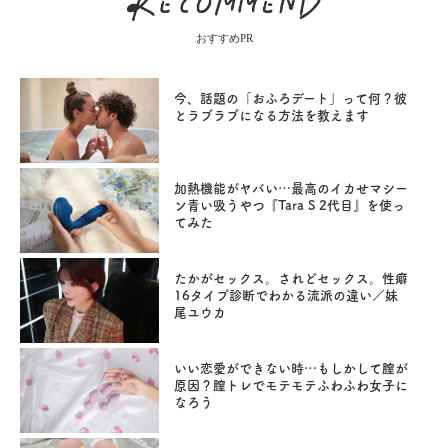
おすすめPR
今、話題の「おふろデート」って何？彼
とラブラブになる方法を教えます
加熱機能がヤバい…最高のイカせマシー
ン青い吸うやつ『Tara S 2代目』を使っ
てみた
たかがセックス。されどセックス。性癖
16タイプ診断でわかる流派の違い／妹
尾ユウカ
いい恋愛ができない時…もしかして膣が
原因？膣トレでモテモテふわふわ女子に
なろう