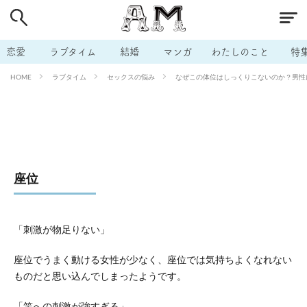
# 付き合いたい
# 男の本音
# セフレ
# 浮気
# 不倫
# 出会う方法
# マッチングアプリ
恋愛
ラブタイム
結婚
マンガ
わたしのこと
特
# ラブグッズ
# 体の相性
# イケない
ラブタイム
セックスの悩み
なぜこの体位はしっくりこないのか？男性にも
HOME
# ビッチの話
# エロスポット
# キャリア
# 恋愛相談
# モテテク
# セフレから本命へ
# 結婚したい
# セフレがほしい
# 夫婦の悩み
# おもしろライフ
座位
「刺激が物足りない」
座位でうまく動ける女性が少なく、座位では気持ちよくなれない
ものだと思い込んでしまったようです。
「竿への刺激が強すぎる」