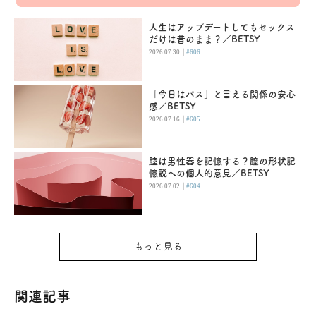
人生はアップデートしてもセックス
だけは昔のまま？／BETSY
|
2026.07.30
#606
「今日はパス」と言える関係の安心
感／BETSY
|
2026.07.16
#605
腟は男性器を記憶する？膣の形状記
憶説への個人的意見／BETSY
|
2026.07.02
#604
もっと見る
関連記事