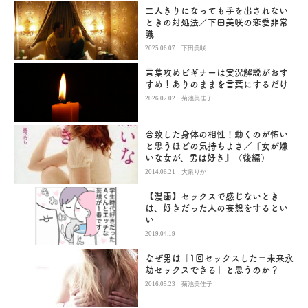
二人きりになっても手を出されない
ときの対処法／下田美咲の恋愛非常
識
|
2025.06.07
下田美咲
言葉攻めビギナーは実況解説がおす
すめ！ありのままを言葉にするだけ
|
2026.02.02
菊池美佳子
合致した身体の相性！動くのが怖い
と思うほどの気持ちよさ／『女が嫌
いな女が、男は好き』（後編）
|
2014.06.21
大泉りか
【漫画】セックスで感じないとき
は、好きだった人の妄想をするとい
い
2019.04.19
なぜ男は「1回セックスした＝未来永
劫セックスできる」と思うのか？
|
2016.05.23
菊池美佳子