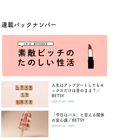
連載バックナンバー
人生はアップデートしてもセ
ックスだけは昔のまま？／
BETSY
|
2026.07.30
#606
「今日はパス」と言える関係
の安心感／BETSY
|
2026.07.16
#605