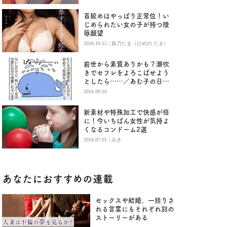
首絞めはやっぱり正常位！い
じめられたい女の子が持つ陵
辱願望
|
2016.10.15
姫乃たま（ひめの たま）
前世から素質ありかも？潮吹
きでセフレをよろこばせよう
としたら……／あむ子の日常
(74)
2016.09.16
新素材や特殊加工で快感が倍
に！今いちばん女性が気持よ
くなるコンドーム2選
|
2016.07.01
みき
あなたにおすすめの連載
セックスや結婚。一括りさ
れる言葉にもそれぞれ別の
ストーリーがある