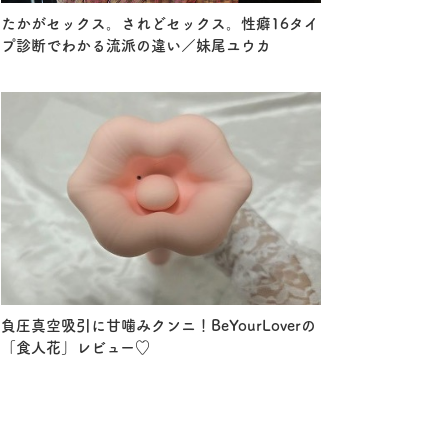
たかがセックス。されどセックス。性癖16タイ
プ診断でわかる流派の違い／妹尾ユウカ
負圧真空吸引に甘噛みクンニ！BeYourLoverの
「食人花」レビュー♡