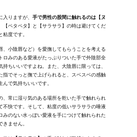
に入りますが、
手で男性の股間に触れるのは【ヌ
。
【ペタペタ】と【サラサラ】の時は避けてくだ
と粘度です。
唇、小陰唇など）を愛撫してもらうことを考える
トロみのある愛液がたっぷりついた手で外陰部全
気持ちいいですよね。また、大陰唇に限っては、
た指でそっと撫で上げられると、スベスベの感触
生んで気持ちいいです。
の、常に湿り気のある場所を乾いた手で触れられ
て不快です。そして、粘度の低いサラサラの唾液
ロみのない水っぽい愛液を手につけて触れられた
できません。