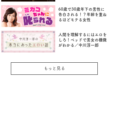
60歳で30歳年下の男性に
告白される！？年齢を重ね
るほどモテる女性
人間を理解するにはエロを
しろ！ベッドで男女の機微
がわかる／中川淳一郎
もっと見る