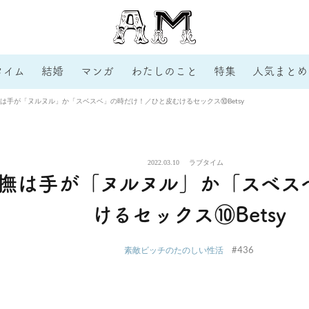
タイム
結婚
マンガ
わたしのこと
特集
人気まとめ
は手が「ヌルヌル」か「スベスベ」の時だけ！／ひと皮むけるセックス⑩Betsy
2022.03.10
ラブタイム
撫は手が「ヌルヌル」か「スベス
けるセックス⑩Betsy
#436
素敵ビッチのたのしい性活