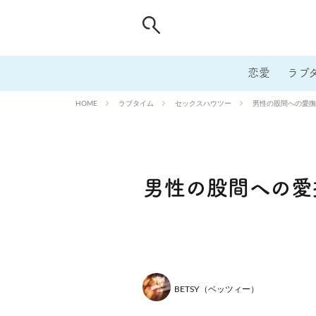
恋愛
ラブ
ラブタイム
セックスハウツー
男性の股間への愛撫
HOME
男性の股間への愛
BETSY（ベッツィー）