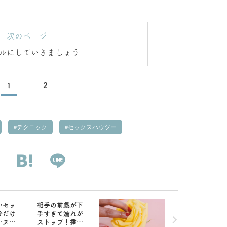
次のページ
ルにしていきましょう
1
2
テクニック
セックスハウツー
いセッ
相手の前戯が下
分だけ
手すぎて濡れが
…ヌメ
ストップ！挿入