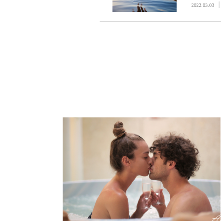
リとトロ
2022.03.03
／ひと皮
セックス⑨B