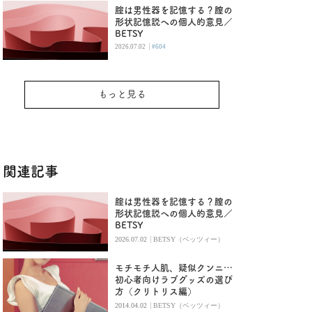
腟は男性器を記憶する？膣の
形状記憶説への個人的意見／
BETSY
|
2026.07.02
#604
もっと見る
関連記事
腟は男性器を記憶する？膣の
形状記憶説への個人的意見／
BETSY
|
2026.07.02
BETSY（ベッツィー）
モチモチ人肌、疑似クンニ…
初心者向けラブグッズの選び
方（クリトリス編）
|
2014.04.02
BETSY（ベッツィー）