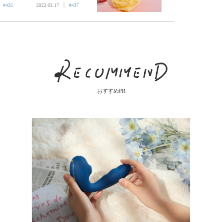
|
|
みが命
前の潤いピンチ
#435
2022.03.17
#437
むける
の対処法／ひと
etsy
皮向けるシリー
ズ⑪Betsy
おすすめPR