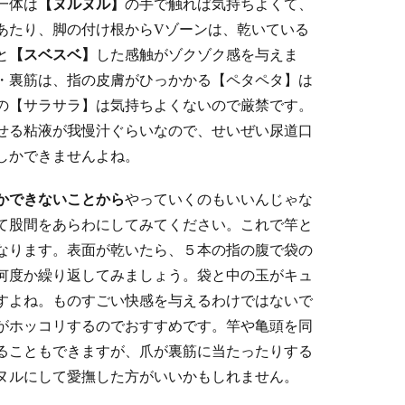
一体は
【ヌルヌル】
の手で触れば気持ちよくて、
あたり、脚の付け根からVゾーンは、乾いている
と
【スベスベ】
した感触がゾクゾク感を与えま
・裏筋は、指の皮膚がひっかかる【ペタペタ】は
の【サラサラ】は気持ちよくないので厳禁です。
せる粘液が我慢汁ぐらいなので、せいぜい尿道口
しかできませんよね。
かできないことから
やっていくのもいいんじゃな
て股間をあらわにしてみてください。これで竿と
なります。表面が乾いたら、５本の指の腹で袋の
何度か繰り返してみましょう。袋と中の玉がキュ
すよね。ものすごい快感を与えるわけではないで
がホッコリするのでおすすめです。竿や亀頭を同
ることもできますが、爪が裏筋に当たったりする
ヌルにして愛撫した方がいいかもしれません。