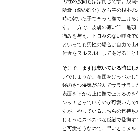
男性の股間もほぼ同じです。股間
陰嚢（袋の部分）から竿の根本の
時に乾いた手でそっと撫で上げる
す。一方で、皮膚の薄い竿・亀頭
痛みを与え、トロみのない唾液で
といっても男性の場合は自力で出
付近をヌルヌルにしてあげること
そこで、
まずは乾いている時にし
いでしょうか。布団をひっぺがし
袋のもつ湿気が飛んでサラサラに
表面を下から上に撫で上げるのを
ンッ！とっていくのが可愛いんで
すが、やっているこちらの気持ち
じようにスベスベな感触で愛撫す
と可愛そうなので、早いとこヌル