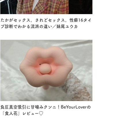
たかがセックス。されどセックス。性癖16タイ
プ診断でわかる流派の違い／妹尾ユウカ
負圧真空吸引に甘噛みクンニ！BeYourLoverの
「食人花」レビュー♡