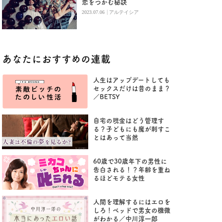
恋をつかむ秘訣
|
2023.07.06
アルテイシア
あなたにおすすめの連載
人生はアップデートしても
セックスだけは昔のまま？
／BETSY
自宅の現金はどう管理す
る？子どもにも魔が刺すこ
とはあって当然
60歳で30歳年下の男性に
告白される！？年齢を重ね
るほどモテる女性
人間を理解するにはエロを
しろ！ベッドで男女の機微
がわかる／中川淳一郎