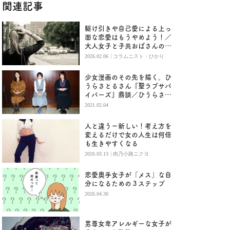
関連記事
駆け引きや自己愛による上っ
面な恋愛はもうやめよう！／
大人女子と子共おばさんの恋
愛の違い
|
2026.02.06
コラムニスト・ひかり
少女漫画のその先を描く。ひ
うらさとるさん『聖ラブサバ
イバーズ』鼎談／ひうらさと
る・紫原明子・芳麗
2021.02.04
人と違う＝新しい！考え方を
変えるだけで女の人生は何倍
も生きやすくなる
|
2026.03.13
肉乃小路ニクヨ
恋愛奥手女子が「メス」な自
分になるための３ステップ
2026.04.30
男尊女卑アレルギーな女子が