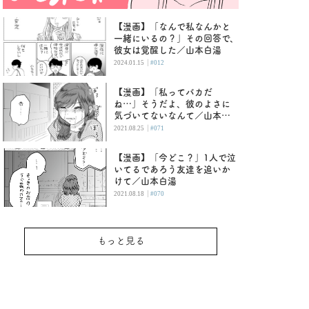
【漫画】「なんで私なんかと
一緒にいるの？」その回答で、
彼女は覚醒した／山本白湯
|
2024.01.15
#012
【漫画】「私ってバカだ
ね…」そうだよ、彼のよさに
気づいてないなんて／山本白
湯
|
2021.08.25
#071
【漫画】「今どこ？」1人で泣
いてるであろう友達を追いか
けて／山本白湯
|
2021.08.18
#070
もっと見る