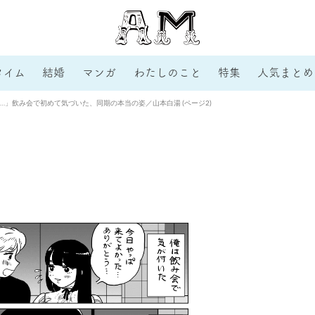
タイム
結婚
マンガ
わたしのこと
特集
人気まとめ
…」飲み会で初めて気づいた、同期の本当の姿／山本白湯 (ページ2)