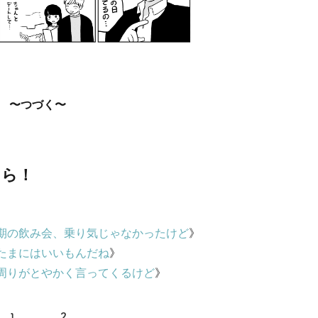
〜つづく〜
ちら！
期の飲み会、乗り気じゃなかったけど
》
たまにはいいもんだね
》
周りがとやかく言ってくるけど
》
1
2