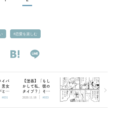
い
恋愛を楽しむ
ライバ
【漫画】「もし
！男女
かして私、彼の
がとや
タイプ？」その
|
|
てくる
一言が気になっ
#031
2020.11.18
#033
本白湯
て寄せてみたの
に／山本白湯