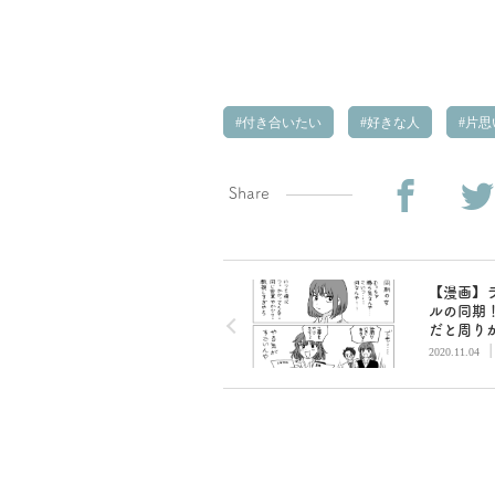
付き合いたい
好きな人
片思
Share
【漫画】
ルの同期
だと周り
かく言っ
2020.11.04
けど／山