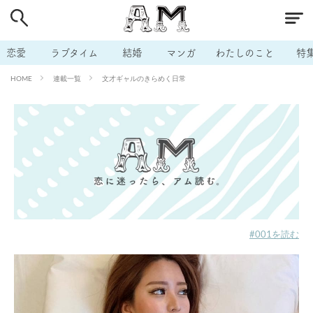
# 付き合いたい
# 男の本音
# セフレ
# 浮気
# 不倫
# 出会う方法
# マッチングアプリ
恋愛
ラブタイム
結婚
マンガ
わたしのこと
特
# ラブグッズ
# 体の相性
# イケない
連載一覧
文才ギャルのきらめく日常
HOME
# ビッチの話
# エロスポット
# キャリア
# 恋愛相談
# モテテク
# セフレから本命へ
# 結婚したい
# セフレがほしい
# 夫婦の悩み
# おもしろライフ
#001を読む