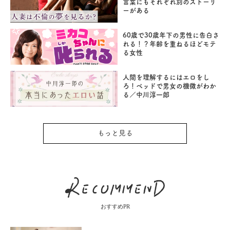
言葉にもそれぞれ別のストーリ
ーがある
60歳で30歳年下の男性に告白さ
れる！？年齢を重ねるほどモテ
る女性
人間を理解するにはエロをし
ろ！ベッドで男女の機微がわか
る／中川淳一郎
もっと見る
おすすめPR