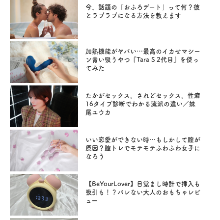
今、話題の「おふろデート」って何？彼
とラブラブになる方法を教えます
加熱機能がヤバい…最高のイカせマシー
ン青い吸うやつ『Tara S 2代目』を使っ
てみた
たかがセックス。されどセックス。性癖
16タイプ診断でわかる流派の違い／妹
尾ユウカ
いい恋愛ができない時…もしかして膣が
原因？膣トレでモテモテふわふわ女子に
なろう
【BeYourLover】目覚まし時計で挿入も
吸引も！？バレない大人のおもちゃレビ
ュー