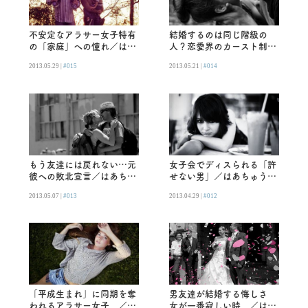
不安定なアラサー女子特有
結婚するのは同じ階級の
の「家庭」への憧れ／はあ
人？恋愛界のカースト制度
ちゅうが語る女の本音
／はあちゅうが語る女の本
2013.05.29 |
#015
2013.05.21 |
#014
音
もう友達には戻れない…元
女子会でディスられる「許
彼への敗北宣言／はあちゅ
せない男」／はあちゅうが
うが語る女の本音
語る女の本音
2013.05.07 |
#013
2013.04.29 |
#012
「平成生まれ」に同期を奪
男友達が結婚する悔しさ
われるアラサー女子 ／は
女が一番寂しい時 ／はあ