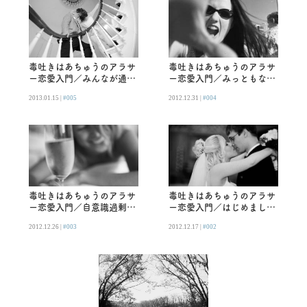
毒吐きはあちゅうのアラサ
毒吐きはあちゅうのアラサ
ー恋愛入門／みんなが通る
ー恋愛入門／みっともない
道を私も通るということ
30代にはならない。
2013.01.15 |
#005
2012.12.31 |
#004
毒吐きはあちゅうのアラサ
毒吐きはあちゅうのアラサ
ー恋愛入門／自意識過剰で
ー恋愛入門／はじめまし
一人疲れの夜。
て、大人のがっかり。
2012.12.26 |
#003
2012.12.17 |
#002