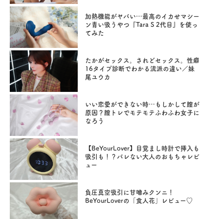
加熱機能がヤバい…最高のイカせマシー
ン青い吸うやつ『Tara S 2代目』を使っ
てみた
たかがセックス。されどセックス。性癖
16タイプ診断でわかる流派の違い／妹
尾ユウカ
いい恋愛ができない時…もしかして膣が
原因？膣トレでモテモテふわふわ女子に
なろう
【BeYourLover】目覚まし時計で挿入も
吸引も！？バレない大人のおもちゃレビ
ュー
負圧真空吸引に甘噛みクンニ！
BeYourLoverの「食人花」レビュー♡