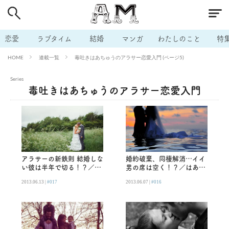
# 付き合いたい
# 男の本音
# セフレ
# 浮気
# 不倫
# 出会う方法
# マッチングアプリ
恋愛
ラブタイム
結婚
マンガ
わたしのこと
特
# ラブグッズ
# 体の相性
# イケない
連載一覧
毒吐きはあちゅうのアラサー恋愛入門 (ページ5)
HOME
# ビッチの話
# エロスポット
# キャリア
Series
# 恋愛相談
# モテテク
# セフレから本命へ
毒吐きはあちゅうのアラサー恋愛入門
# 結婚したい
# セフレがほしい
# 夫婦の悩み
# おもしろライフ
アラサーの新鉄則 結婚しな
婚約破棄、同棲解消…イイ
い彼は半年で切る！？／は
男の席は空く！？／はあち
あちゅうが語る女の本音
ゅうが語る女の本音
2013.06.13 |
#017
2013.06.07 |
#016