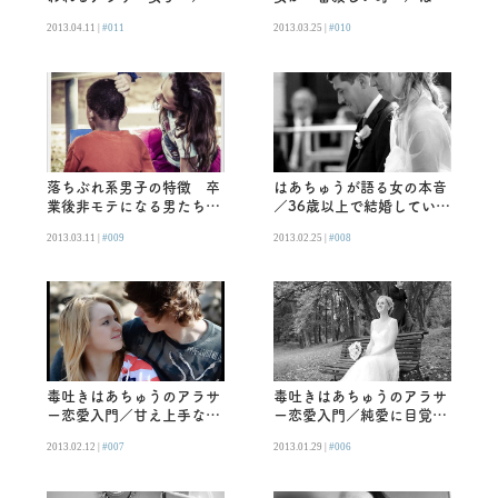
あちゅうが語る女の本音
ちゅうが語る女の本音
2013.04.11 |
#011
2013.03.25 |
#010
落ちぶれ系男子の特徴 卒
はあちゅうが語る女の本音
業後非モテになる男たち／
／36歳以上で結婚していな
はあちゅうが語る女の本音
い男性は何かしらの問題
2013.03.11 |
#009
2013.02.25 |
#008
が・・・？
毒吐きはあちゅうのアラサ
毒吐きはあちゅうのアラサ
ー恋愛入門／甘え上手な年
ー恋愛入門／純愛に目覚め
下、最強説。
るのは28歳。
2013.02.12 |
#007
2013.01.29 |
#006