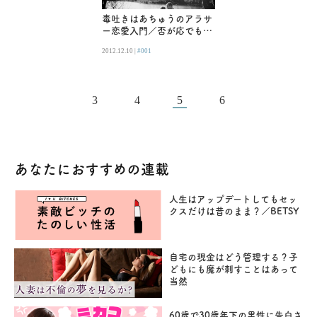
毒吐きはあちゅうのアラサ
ー恋愛入門／否が応でも結
婚について考えさせられる
2012.12.10 |
#001
週末
3
4
5
6
あなたにおすすめの連載
人生はアップデートしてもセッ
クスだけは昔のまま？／BETSY
自宅の現金はどう管理する？子
どもにも魔が刺すことはあって
当然
60歳で30歳年下の男性に告白さ