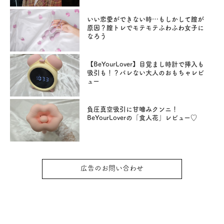
いい恋愛ができない時…もしかして膣が
原因？膣トレでモテモテふわふわ女子に
なろう
【BeYourLover】目覚まし時計で挿入も
吸引も！？バレない大人のおもちゃレビ
ュー
負圧真空吸引に甘噛みクンニ！
BeYourLoverの「食人花」レビュー♡
広告のお問い合わせ