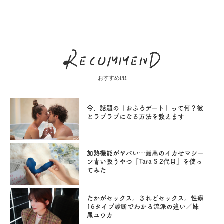
おすすめPR
今、話題の「おふろデート」って何？彼
とラブラブになる方法を教えます
加熱機能がヤバい…最高のイカせマシー
ン青い吸うやつ『Tara S 2代目』を使っ
てみた
たかがセックス。されどセックス。性癖
16タイプ診断でわかる流派の違い／妹
尾ユウカ