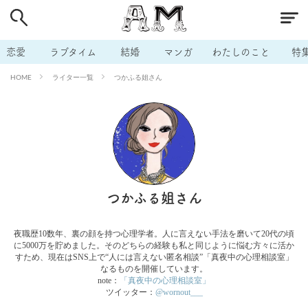
# 付き合いたい
# 男の本音
# セフレ
# 浮気
# 不倫
# 出会う方法
# マッチングアプリ
恋愛
ラブタイム
結婚
マンガ
わたしのこと
特
# ラブグッズ
# 体の相性
# イケない
ライター一覧
つかふる姐さん
HOME
# ビッチの話
# エロスポット
# キャリア
# 恋愛相談
# モテテク
# セフレから本命へ
# 結婚したい
# セフレがほしい
# 夫婦の悩み
# おもしろライフ
つかふる姐さん
夜職歴10数年、裏の顔を持つ心理学者。人に言えない手法を磨いて20代の頃
に5000万を貯めました。そのどちらの経験も私と同じように悩む方々に活か
すため、現在はSNS上で“人には言えない匿名相談”「真夜中の心理相談室」
なるものを開催しています。
note：
「真夜中の心理相談室」
ツイッター：
@wornout___