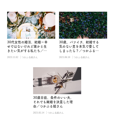
30代女性の婚活。結婚＝幸
30歳、バツイチ。結婚する
せではないけれど誰かと生
気のない男を本気で愛して
きたい気がする私たち／つ
しまったら？／つかふる姐
かふる姐さん
さん
|
|
2023.11.02
つかふる姐さん
2021.06.10
つかふる姐さん
30歳目前、条件のいい夫。
それでも離婚を決意した理
由／つかふる姐さん
|
2021.05.14
つかふる姐さん