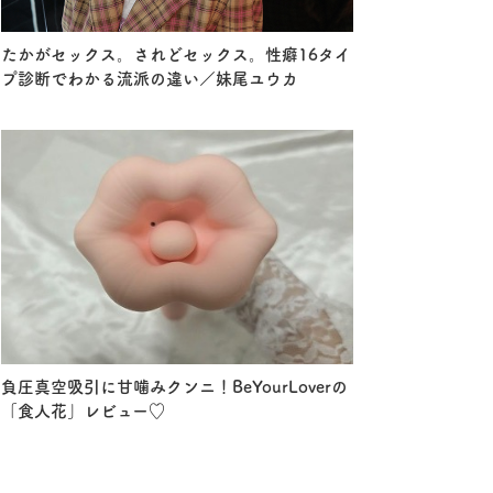
たかがセックス。されどセックス。性癖16タイ
プ診断でわかる流派の違い／妹尾ユウカ
負圧真空吸引に甘噛みクンニ！BeYourLoverの
「食人花」レビュー♡