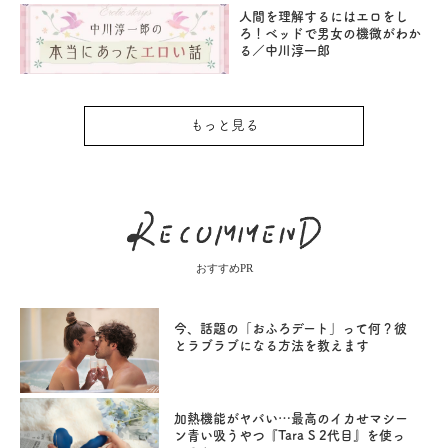
人間を理解するにはエロをし
ろ！ベッドで男女の機微がわか
る／中川淳一郎
もっと見る
おすすめPR
今、話題の「おふろデート」って何？彼
とラブラブになる方法を教えます
加熱機能がヤバい…最高のイカせマシー
ン青い吸うやつ『Tara S 2代目』を使っ