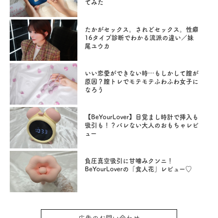
てみた
たかがセックス。されどセックス。性癖
16タイプ診断でわかる流派の違い／妹
尾ユウカ
いい恋愛ができない時…もしかして膣が
原因？膣トレでモテモテふわふわ女子に
なろう
【BeYourLover】目覚まし時計で挿入も
吸引も！？バレない大人のおもちゃレビ
ュー
負圧真空吸引に甘噛みクンニ！
BeYourLoverの「食人花」レビュー♡