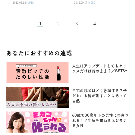
2012.09.18 |
#058
2012.09.17 |
#050
1
2
3
4
あなたにおすすめの連載
人生はアップデートしてもセッ
クスだけは昔のまま？／BETSY
自宅の現金はどう管理する？子
どもにも魔が刺すことはあって
当然
60歳で30歳年下の男性に告白さ
れる！？年齢を重ねるほどモテ
る女性