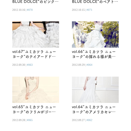
BLUE DOLCE”のピンクド
BLUE DOLCE”のベアトッ
レス
プドレス
2012.10.16 |
#070
2012.10.15 |
#071
vol.67“ユミカツラ ニュー
vol.66“ユミカツラ ニュー
ヨーク”のテイアードドレ
ヨーク”の揺れる様が美し
ス
いドレス
2012.09.30 |
#063
2012.09.29 |
#064
vol.65“ユミカツラ ニュー
vol.64“ユミカツラ ニュー
ヨーク”のフリルがゴージ
ヨーク”のアメリカセレブ
ャスな大人かわいいドレス
に人気のスタイル効果抜群
2012.09.28 |
#065
2012.09.27 |
#062
ドレス