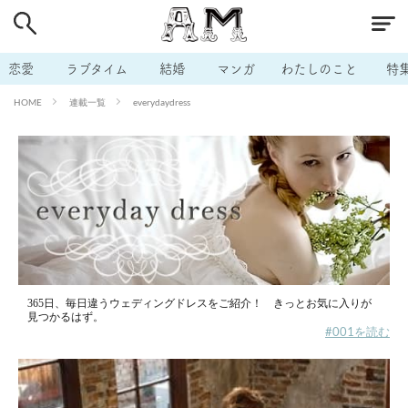
# 付き合いたい
# 男の本音
# セフレ
# 浮気
# 不倫
# 出会う方法
# マッチングアプリ
恋愛
ラブタイム
結婚
マンガ
わたしのこと
特
# ラブグッズ
# 体の相性
# イケない
連載一覧
everydaydress
HOME
# ビッチの話
# エロスポット
# キャリア
# 恋愛相談
# モテテク
# セフレから本命へ
# 結婚したい
# セフレがほしい
# 夫婦の悩み
# おもしろライフ
365日、毎日違うウェディングドレスをご紹介！ きっとお気に入りが
見つかるはず。
#001を読む