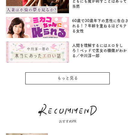
どもにも魔が刺すことはあって
当然
60歳で30歳年下の男性に告白さ
れる！？年齢を重ねるほどモテ
る女性
人間を理解するにはエロをし
ろ！ベッドで男女の機微がわか
る／中川淳一郎
もっと見る
おすすめPR