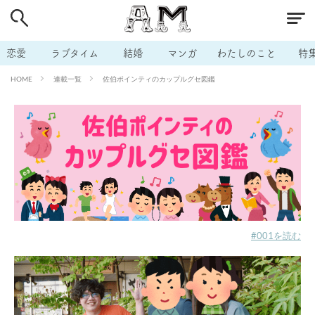
# 付き合いたい
# 男の本音
# セフレ
# 浮気
# 不倫
# 出会う方法
# マッチングアプリ
恋愛
ラブタイム
結婚
マンガ
わたしのこと
特
# ラブグッズ
# 体の相性
# イケない
連載一覧
佐伯ポインティのカップルグセ図鑑
HOME
# ビッチの話
# エロスポット
# キャリア
# 恋愛相談
# モテテク
# セフレから本命へ
# 結婚したい
# セフレがほしい
# 夫婦の悩み
# おもしろライフ
#001を読む