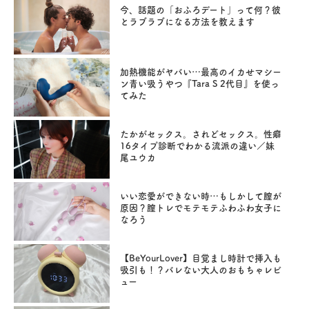
今、話題の「おふろデート」って何？彼
とラブラブになる方法を教えます
加熱機能がヤバい…最高のイカせマシー
ン青い吸うやつ『Tara S 2代目』を使っ
てみた
たかがセックス。されどセックス。性癖
16タイプ診断でわかる流派の違い／妹
尾ユウカ
いい恋愛ができない時…もしかして膣が
原因？膣トレでモテモテふわふわ女子に
なろう
【BeYourLover】目覚まし時計で挿入も
吸引も！？バレない大人のおもちゃレビ
ュー