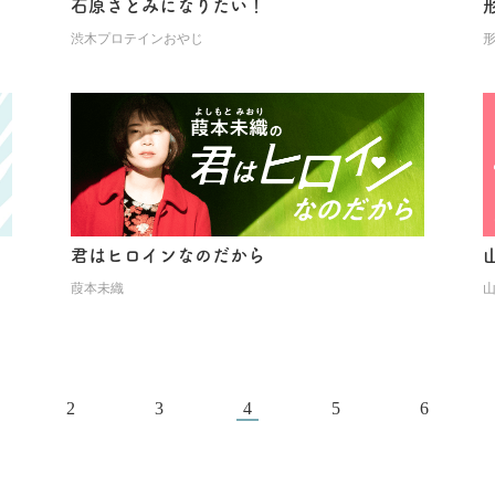
石原さとみになりたい！
渋木プロテインおやじ
君はヒロインなのだから
葭本未織
2
3
4
5
6