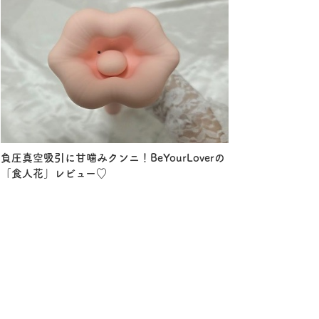
負圧真空吸引に甘噛みクンニ！BeYourLoverの
「食人花」レビュー♡