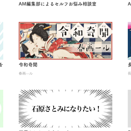
AM編集部によるセルフお悩み相談室
を
令和奇聞
春画―ル