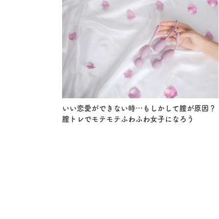
いい恋愛ができない時…もしかして膣が原因？
膣トレでモテモテふわふわ女子になろう