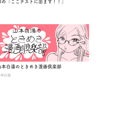
形の「ここテストに出ます！！」
形
山本白湯のときめき漫画倶楽部
山本白湯