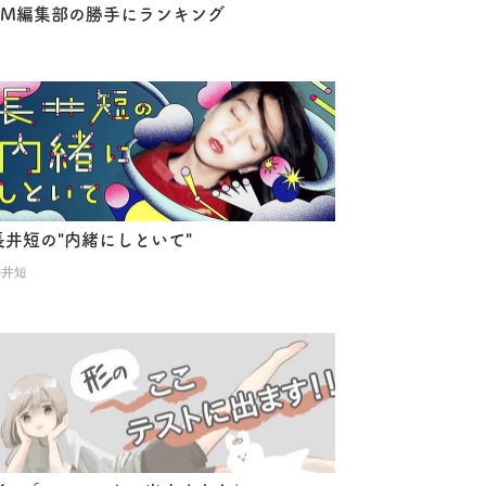
AM編集部の勝手にランキング
長井短の"内緒にしといて"
長井短