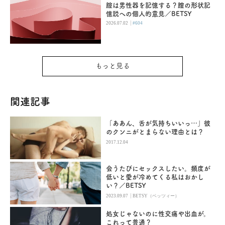
腟は男性器を記憶する？膣の形状記
憶説への個人的意見／BETSY
|
2026.07.02
#604
もっと見る
関連記事
「ああん、舌が気持ちいいっ…」彼
のクンニがとまらない理由とは？
2017.12.04
会うたびにセックスしたい。頻度が
低いと愛が冷めてくる私はおかし
い？／BETSY
|
2023.09.07
BETSY（ベッツィー）
処女じゃないのに性交痛や出血が。
これって普通？