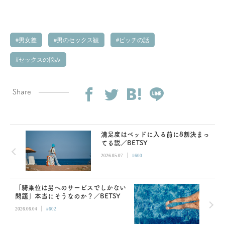
男女差
男のセックス観
ビッチの話
セックスの悩み
Share
満足度はベッドに入る前に8割決まっ
てる説／BETSY
|
2026.05.07
#600
「騎乗位は男へのサービスでしかない
問題」本当にそうなのか？／BETSY
|
2026.06.04
#602