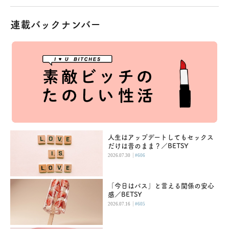
連載バックナンバー
人生はアップデートしてもセックス
だけは昔のまま？／BETSY
|
2026.07.30
#606
「今日はパス」と言える関係の安心
感／BETSY
|
2026.07.16
#605