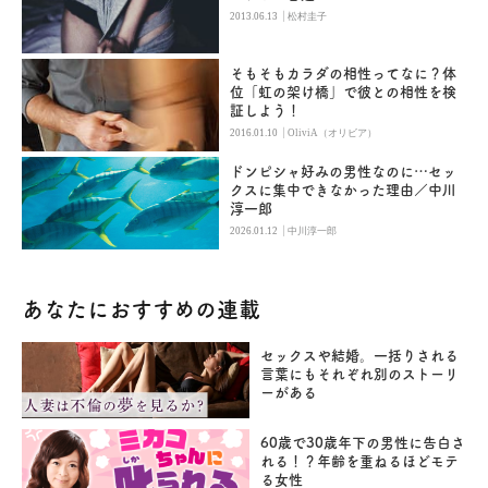
|
2013.06.13
松村圭子
そもそもカラダの相性ってなに？体
位「虹の架け橋」で彼との相性を検
証しよう！
|
2016.01.10
OliviA（オリビア）
ドンピシャ好みの男性なのに…セッ
クスに集中できなかった理由／中川
淳一郎
|
2026.01.12
中川淳一郎
あなたにおすすめの連載
セックスや結婚。一括りされる
言葉にもそれぞれ別のストーリ
ーがある
60歳で30歳年下の男性に告白さ
れる！？年齢を重ねるほどモテ
る女性