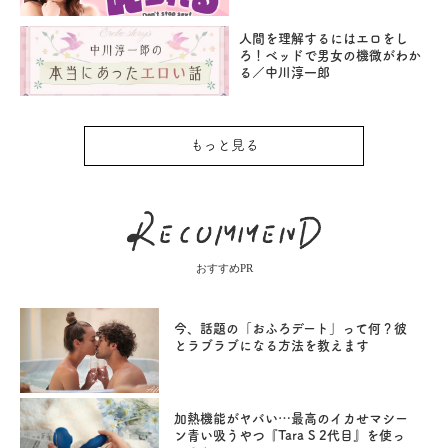
人間を理解するにはエロをし
ろ！ベッドで男女の機微がわか
る／中川淳一郎
もっと見る
おすすめPR
今、話題の「おふろデート」って何？彼
とラブラブになる方法を教えます
加熱機能がヤバい…最高のイカせマシー
ン青い吸うやつ『Tara S 2代目』を使っ