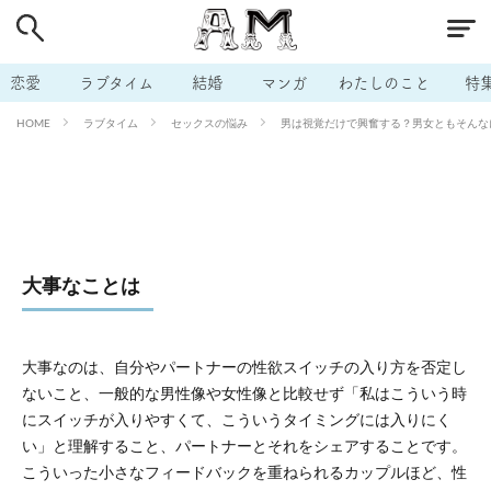
# 付き合いたい
# 男の本音
# セフレ
# 浮気
# 不倫
# 出会う方法
# マッチングアプリ
恋愛
ラブタイム
結婚
マンガ
わたしのこと
特
# ラブグッズ
# 体の相性
# イケない
ラブタイム
セックスの悩み
男は視覚だけで興奮する？男女ともそんなにシ
HOME
# ビッチの話
# エロスポット
# キャリア
# 恋愛相談
# モテテク
# セフレから本命へ
# 結婚したい
# セフレがほしい
# 夫婦の悩み
# おもしろライフ
大事なことは
大事なのは、自分やパートナーの性欲スイッチの入り方を否定し
ないこと、一般的な男性像や女性像と比較せず「私はこういう時
にスイッチが入りやすくて、こういうタイミングには入りにく
い」と理解すること、パートナーとそれをシェアすることです。
こういった小さなフィードバックを重ねられるカップルほど、性