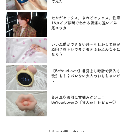
てみた
たかがセックス。されどセックス。性癖
16タイプ診断でわかる流派の違い／妹
尾ユウカ
いい恋愛ができない時…もしかして膣が
原因？膣トレでモテモテふわふわ女子に
なろう
【BeYourLover】目覚まし時計で挿入も
吸引も！？バレない大人のおもちゃレビ
ュー
負圧真空吸引に甘噛みクンニ！
BeYourLoverの「食人花」レビュー♡
広告のお問い合わせ