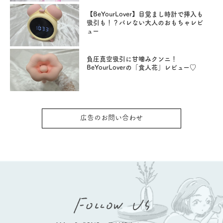
【BeYourLover】目覚まし時計で挿入も
吸引も！？バレない大人のおもちゃレビ
ュー
負圧真空吸引に甘噛みクンニ！
BeYourLoverの「食人花」レビュー♡
広告のお問い合わせ