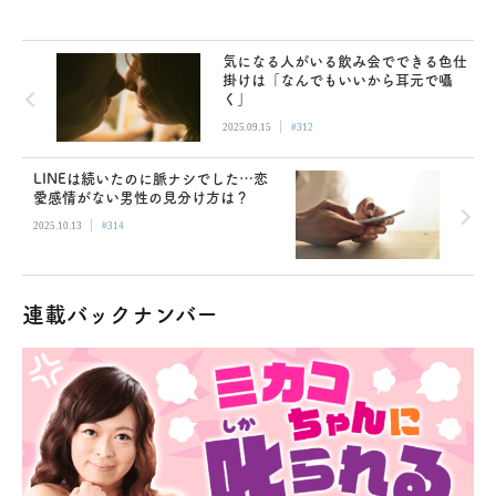
気になる人がいる飲み会でできる色仕
掛けは「なんでもいいから耳元で囁
く」
|
2025.09.15
#312
LINEは続いたのに脈ナシでした…恋
愛感情がない男性の見分け方は？
|
2025.10.13
#314
連載バックナンバー