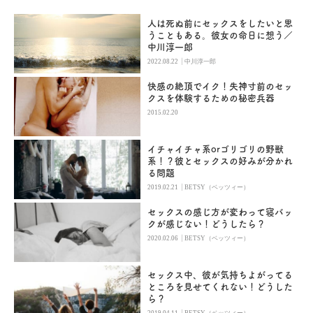
人は死ぬ前にセックスをしたいと思
うこともある。彼女の命日に想う／
中川淳一郎
|
2022.08.22
中川淳一郎
快感の絶頂でイク！失神寸前のセッ
クスを体験するための秘密兵器
2015.02.20
イチャイチャ系orゴリゴリの野獣
系！？彼とセックスの好みが分かれ
る問題
|
2019.02.21
BETSY（ベッツィー）
セックスの感じ方が変わって寝バッ
クが感じない！どうしたら？
|
2020.02.06
BETSY（ベッツィー）
セックス中、彼が気持ちよがってる
ところを見せてくれない！どうした
ら？
|
2019.04.11
BETSY（ベッツィー）