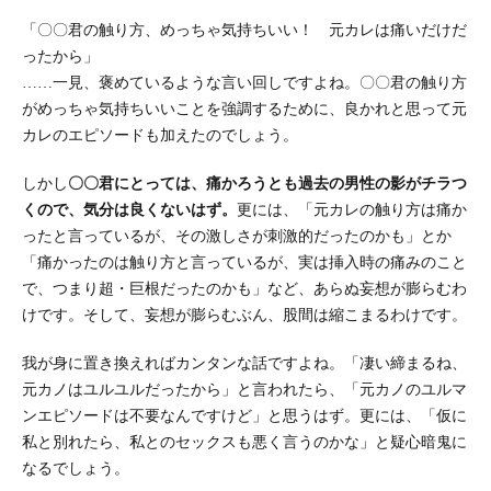
「〇〇君の触り方、めっちゃ気持ちいい！ 元カレは痛いだけだ
ったから」
……一見、褒めているような言い回しですよね。〇〇君の触り方
がめっちゃ気持ちいいことを強調するために、良かれと思って元
カレのエピソードも加えたのでしょう。
しかし
〇〇君にとっては、痛かろうとも過去の男性の影がチラつ
くので、気分は良くないはず。
更には、「元カレの触り方は痛か
ったと言っているが、その激しさが刺激的だったのかも」とか
「痛かったのは触り方と言っているが、実は挿入時の痛みのこと
で、つまり超・巨根だったのかも」など、あらぬ妄想が膨らむわ
けです。そして、妄想が膨らむぶん、股間は縮こまるわけです。
我が身に置き換えればカンタンな話ですよね。「凄い締まるね、
元カノはユルユルだったから」と言われたら、「元カノのユルマ
ンエピソードは不要なんですけど」と思うはず。更には、「仮に
私と別れたら、私とのセックスも悪く言うのかな」と疑心暗鬼に
なるでしょう。