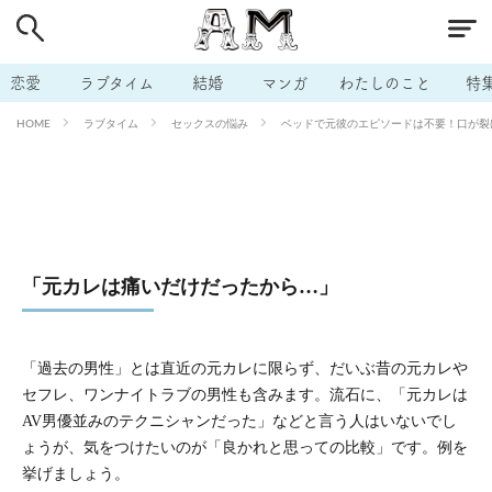
# 付き合いたい
# 男の本音
# セフレ
# 浮気
# 不倫
# 出会う方法
# マッチングアプリ
恋愛
ラブタイム
結婚
マンガ
わたしのこと
特
# ラブグッズ
# 体の相性
# イケない
ラブタイム
セックスの悩み
ベッドで元彼のエピソードは不要！口が裂け
HOME
# ビッチの話
# エロスポット
# キャリア
# 恋愛相談
# モテテク
# セフレから本命へ
# 結婚したい
# セフレがほしい
# 夫婦の悩み
# おもしろライフ
「元カレは痛いだけだったから…」
「過去の男性」とは直近の元カレに限らず、だいぶ昔の元カレや
セフレ、ワンナイトラブの男性も含みます。流石に、「元カレは
AV男優並みのテクニシャンだった」などと言う人はいないでし
ょうが、気をつけたいのが「良かれと思っての比較」です。例を
挙げましょう。