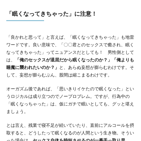
「眠くなってきちゃった」に注意！
「良かれと思って」と言えば、「眠くなってきちゃった」も地雷
ワードです。良い意味で、「〇〇君とのセックスで癒され、眠く
なってきちゃった」ってニュアンスだとしても！ 男性側として
は、
「俺のセックスが退屈だから眠くなったのか？」「俺よりも
睡魔に襲われたいのか？」
と、あらぬ妄想が膨らむわけです。そ
して、妄想が膨らむぶん、股間は縮こまるわけです。
オーガズム後であれば、「思いきりイケたので眠くなった」とい
うロジカルは成り立つのでノープロブレム。ですが、行為中の
「眠くなっちゃった」は、仮にガチで眠いとしても、グッと堪え
ましょう。
とは言え、残業で寝不足が続いていたり、直前にアルコールを摂
取すると、どうしたって眠くなるのが人間という生き物。そうい
った場合は、
セックス自体を時短させるのが一番手っ取り早