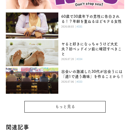
60歳で30歳年下の男性に告白され
る！？年齢を重ねるほどモテる女性
|
2026.08.03
#335
ヤると好きになっちゃうけど大丈
夫？初ベッドイン前に確認すべきこ
と
|
2026.07.20
#334
出会いの激減した30代が出会うには
「週1で通う趣味」を作ることから！
|
2026.07.06
#333
もっと見る
関連記事