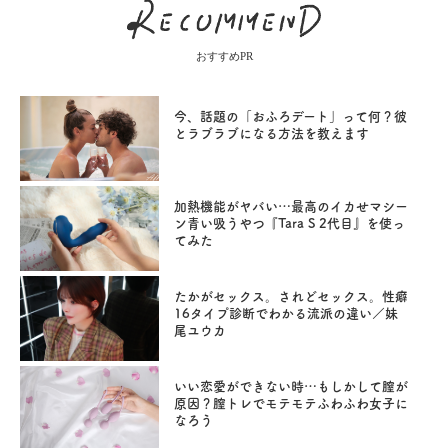
おすすめPR
今、話題の「おふろデート」って何？彼
とラブラブになる方法を教えます
加熱機能がヤバい…最高のイカせマシー
ン青い吸うやつ『Tara S 2代目』を使っ
てみた
たかがセックス。されどセックス。性癖
16タイプ診断でわかる流派の違い／妹
尾ユウカ
いい恋愛ができない時…もしかして膣が
原因？膣トレでモテモテふわふわ女子に
なろう