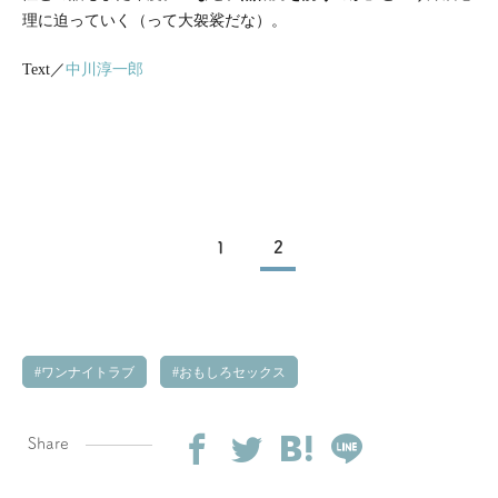
理に迫っていく（って大袈裟だな）。
Text／
中川淳一郎
1
2
ワンナイトラブ
おもしろセックス
Share