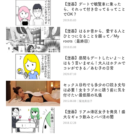
【漫画】デートで観覧車に乗った
ら、それって付き合ってるってこと
でOK？
2019.05.03
【漫画】はるか昔から、愛する人と
ひとつになることを願って／My
roots（最終回）
2018.05.08
【漫画】昼間もデートしたいよ～と
はもう言いません！大人はホテルで
コレができる／あむ子の日常
2020.07.10
セックス目的でも多少の口説き文句
は必要！女をラブホに誘う前に気を
付けたい最低限の礼儀
|
2015.06.08
菊池美佳子
【漫画】リアル港区女子を発見！盛
大なギャラ飲みとパパ活の闇
2018.12.28