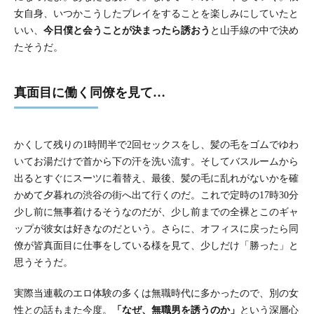
女自身、いつかこうしたプレイをすることを楽しみにしていたと
いい、
今日僕と会うことが決まったら誘おう
と山手線の中で決め
たそうだ。
真面目に働く同僚を見て…
かくして残りの1時間半で2回セックスをし、髪の毛をゴムでゆわ
いてお湯だけで首から下の汗を洗い流す。そしてバスルームから
出るとすぐにスーツに着替え、最後、髪の毛に乱れがないかを確
かめて夕暮れの渋谷の街へ出て行くのだ。これで定時の17時30分
少し前に無事着けるそうなのだが、少し前までの全裸とこのギャ
ップが彼女は好きなのだという。さらに、オフィスに戻ったら同
僚が皆真面目に仕事をしている様を見て、少しだけ「勝った」と
思うそうだ。
実際当連載のエロ体験の多くは無職時代に多かったので、別の女
性との話もまた今度。
「なぜ、無職男を誘うのか」
という深層心