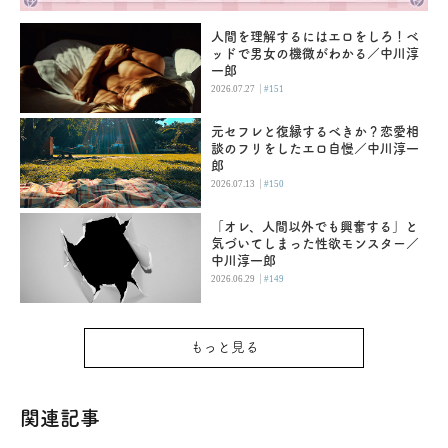
人間を理解するにはエロをしろ！ベ
ッドで男女の機微がわかる／中川淳
一郎
|
2026.07.27
#151
元セフレと復縁するべきか？恋愛相
談のフリをしたエロ自慢／中川淳一
郎
|
2026.07.13
#150
「オレ、人間以外でも興奮する」と
気づいてしまった性欲モンスター／
中川淳一郎
|
2026.06.29
#149
もっと見る
関連記事