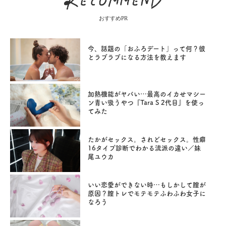
おすすめPR
今、話題の「おふろデート」って何？彼
とラブラブになる方法を教えます
加熱機能がヤバい…最高のイカせマシー
ン青い吸うやつ『Tara S 2代目』を使っ
てみた
たかがセックス。されどセックス。性癖
16タイプ診断でわかる流派の違い／妹
尾ユウカ
いい恋愛ができない時…もしかして膣が
原因？膣トレでモテモテふわふわ女子に
なろう