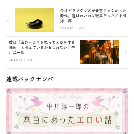
今ほどラブグッズが豊富じゃなかった
時代。選ばれたのは野菜だった／中川
淳一郎
|
2024.06.03
#097
彼は「海外＝カネを払ってエロをする
場所」と考えているかもしれない／中
川淳一郎
|
2024.07.01
#099
連載バックナンバー