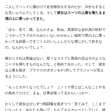
二人してベッドに腰かけて近況報告をするのだが、20分もすると
お互いムラムラしてくる。そして
彼女はスーツの上着を着たまま
僕の上に乗っかってきた。
「ほら、見て、鏡。なんかさぁ、私ね、真面目な会社員の恰好で
こうやってラブホテルみたいないかがわしい場所で男の上に乗っ
かってる絵面ってすごくエロいしふしだらな感じがして好きな
の。なんかいいでしょ？」
確かにそれは異論はない。様々なコスプレ風俗の店はそのような
ニーズを満たすものなんだな、と初めて分かった。そして、彼女
は上着を脱ぎ、ブラウスのボタンを4つ外してブラジャーが見え
るようにした。
「もっとエロくなったでしょ？ ニノミヤ君とはこんなことやる
の初めてだけど、まぁ、仕事頑張ってるからいっかー」
かくして彼女は少しずつ戦闘服を脱ぎつつ「見てみて、ここまで
になったよ。あなたも脱いで」なんてエスカレートしていく。彼