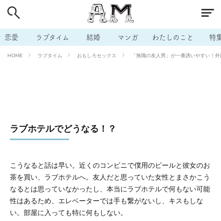
# 付き合いたい
# 男の本音
# セフレ
# 浮気
# 不倫
# 出会う方法
# マッチングアプリ
恋愛
ラブタイム
結婚
マンガ
わたしのこと
特
# ラブグッズ
# 体の相性
# イケない
ラブタイム
おもしろセックス
「無職の友人男」が一番誘いやすい！外回
HOME
# ビッチの話
# エロスポット
# キャリア
# 恋愛相談
# モテテク
# セフレから本命へ
# 結婚したい
# セフレがほしい
# 夫婦の悩み
# おもしろライフ
ラブホテルでどうなる！？
こうなると話は早い。近くのコンビニで僕用のビールと彼女のお
茶を買い、ラブホテルへ。友人だと思っていた女性とまさかこう
なるとは思っていなかったし、本当にラブホテルで何もない可能
性はあるため、エレベーターでは手も繋がないし、キスもしな
い。部屋に入っても特に何もしない。